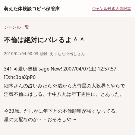
萌えた体験談コピペ保管庫
ジャンル
検索
人気
殿堂
ジャンル一覧
不倫は絶対にバレるよ＾＾
2010/04/04 00:03 登録: えっちな中出しさん
341 可愛い奥様 sage New! 2007/04/07(土) 12:57:57
ID:hc3oaXpP0
細木さんの占いみたら33歳から火竹星の大殺界とやらで
浮気不倫にはしる。十中八九は年下男性に。とあった。
今33歳。たしかに年下との不倫願望が強くなってる。
星の支配なのか・・おそろしや〜