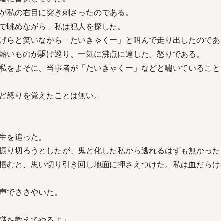
が私の右目に突き刺さったのである。
で眺めながら、私は犯人を探した。
げらと笑いながら「たいきゃくー」と叫んで走り出したのであ
熱いものが駆け巡り、一気に沸点に達した。怒りである。
私をよそに、当事者が「たいきゃくー」などと嘯いていること
ど怒りを覚えたことは無い。
生を追った。
振り切ろうとしたが、鬼と化した私から逃れるはずも無かった
掴むと、思い切り引き回し地面に押さえつけた。私は血だらけ
声でささやいた。
常識を教えてやるよ」