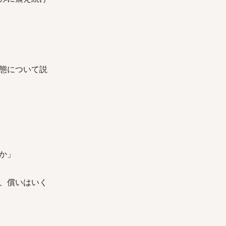
態について説
すか」
、償いはいく