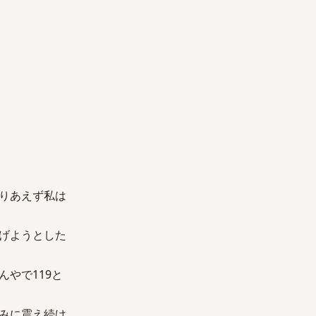
りあえず私は
げようとした
やで119と
みに震え続け