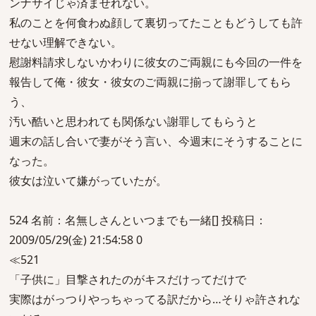
ンナサイじゃ済ませれない。
私のことを何食わぬ顔して裏切ってたこともどうしても許
せない理解できない。
慰謝料請求しないかわりに彼女のご両親にも今回の一件を
報告して俺・彼女・彼女のご両親に揃って謝罪してもら
う、
汚い酷いと思われても関係ない謝罪してもらうと
週末の話し合いで妻がそう言い、今週末にそうすることに
なった。
彼女は泣いて嫌がっていたが。
524 名前：名無しさんといつまでも一緒[] 投稿日：
2009/05/29(金) 21:54:58 0
≪521
「子供に」目撃されたのがキスだけってだけで
実際はがっつりやっちゃってる訳だから…そりゃ許されな