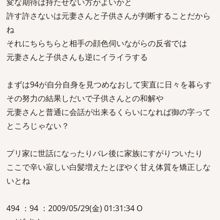
変な期待は持たせない方がよいかと
許す許さないは元妻さんと子供さんが判断することだから
ね
それにちらちらと相手の顔色伺いながらの反省では
元妻さんと子供さんも逆にイライラする
まずは94が自分自身を見つめなおして実直に日々を暮らす
その努力の結果しだいで子供さんとの和解や
元妻さんと普通に会話が出来るくらいになれば御の字って
ところじゃない？
プリ家に世話になったりバレ後に家族にすがりついたり
ここで辛い寂しい白髪増えたとぼやく甘え体質を矯正しな
いとね
494 ：94 ：2009/05/29(金) 01:31:34 O