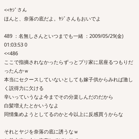
<<ﾔｼﾞさん
ほんと、奈落の底だよ。ﾔｼﾞさんもおいでよ
489 ：名無しさんといつまでも一緒 ：2009/05/29(金)
01:03:53 0
<<486
ここで指摘されなかったらずっとプリ家に居座るつもりだ
ったんかｗ
本当にセクースしていないとしても嫁子供からみれば激し
く説得力に欠ける
辛いっていうなよ今までその分楽しんだのだから
白髪増えたとかいうなよ
同情集めようとしてるのかと今以上に反感買うからな
それとヤジを奈落の底に誘うなｗ