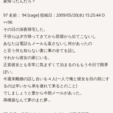
家帰ったんだろ？
97 名前： 94 [sage] 投稿日：2009/05/20(水) 15:25:44 O
<<96
その日の深夜帰宅した。
子供らは夕方帰ってきてから部屋から出てこないし
あなたは電話もメールも返さないし何があったの
と言う何も知らない妻に事の全てを話し
それから彼女の家にいる。
正直彼女とも非常に気まずくて泊まるのももう今日で限界
ぽい。
今週末離婚の話し合いを４人(一人で俺と彼女を目の前にす
るのは辛いから弟を連れて来るとのこと)
でしましょうと妻から今朝メールがあった。
再構築なんて夢のまた夢…