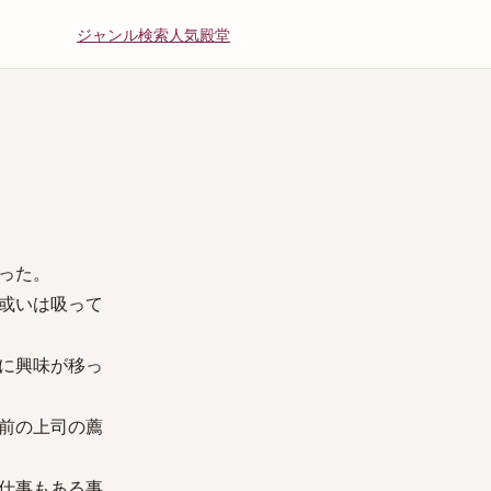
ジャンル
検索
人気
殿堂
った。
或いは吸って
に興味が移っ
前の上司の薦
仕事もある事