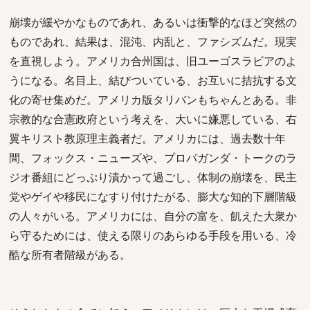
崩壊が緩やかなものであれ、あるいは衝撃的なほど突然の
ものであれ、結果は、混沌、内乱と、ファシズムだ。現実
を直視しよう。アメリカ合州国は、旧ユーゴスラビアのよ
うになる。名目上、結びついている、お互いに拮抗する文
化の寄せ集めだ。アメリカ版タリバンもちゃんとある。非
宗教的な合憲政府という考えを、大いに嫌悪している、右
翼キリスト教原理主義者だ。アメリカには、過去数十年
間、フォックス・ニューズや、プロパガンダ・トークのラ
ジオ番組にどっぷり漬かって過ごし、体制の崩壊を、民主
党やゲイや移民になすり付けたがる、膨大な知的下層階級
の人々がいる。アメリカには、自分の富を、飢えた大衆か
ら守るためには、使える限りのあらゆる手段を用いる、冷
酷な所有者階級がある。