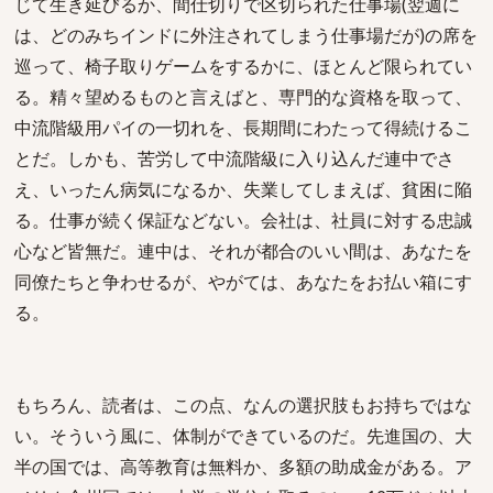
じて生き延びるか、間仕切りで区切られた仕事場(翌週に
は、どのみちインドに外注されてしまう仕事場だが)の席を
巡って、椅子取りゲームをするかに、ほとんど限られてい
る。精々望めるものと言えばと、専門的な資格を取って、
中流階級用パイの一切れを、長期間にわたって得続けるこ
とだ。しかも、苦労して中流階級に入り込んだ連中でさ
え、いったん病気になるか、失業してしまえば、貧困に陥
る。仕事が続く保証などない。会社は、社員に対する忠誠
心など皆無だ。連中は、それが都合のいい間は、あなたを
同僚たちと争わせるが、やがては、あなたをお払い箱にす
る。
もちろん、読者は、この点、なんの選択肢もお持ちではな
い。そういう風に、体制ができているのだ。先進国の、大
半の国では、高等教育は無料か、多額の助成金がある。ア