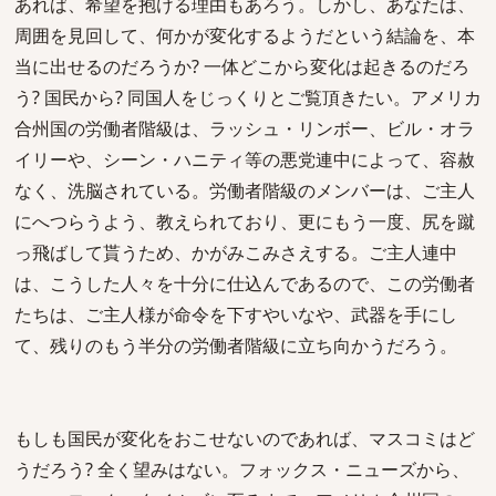
あれば、希望を抱ける理由もあろう。しかし、あなたは、
周囲を見回して、何かが変化するようだという結論を、本
当に出せるのだろうか? 一体どこから変化は起きるのだろ
う? 国民から? 同国人をじっくりとご覧頂きたい。アメリカ
合州国の労働者階級は、ラッシュ・リンボー、ビル・オラ
イリーや、シーン・ハニティ等の悪党連中によって、容赦
なく、洗脳されている。労働者階級のメンバーは、ご主人
にへつらうよう、教えられており、更にもう一度、尻を蹴
っ飛ばして貰うため、かがみこみさえする。ご主人連中
は、こうした人々を十分に仕込んであるので、この労働者
たちは、ご主人様が命令を下すやいなや、武器を手にし
て、残りのもう半分の労働者階級に立ち向かうだろう。
もしも国民が変化をおこせないのであれば、マスコミはど
うだろう? 全く望みはない。フォックス・ニューズから、