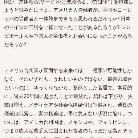
国が、実体経済(サービス/金融経済と、対照的に) を再建し
ようと試みたにせよ、アメリカ人労働者が、中国やヨーロ
ッパの労働者と一体競争できると思われるだろうか? 日本
やドイツの工場をご覧になったことがあるだろうか? シン
ガポール人や中国人の労働者とお会いになったことがある
だろうか?
アメリカ合州国が直面する未来には、二種類の可能性しか
なく、そのいずれも、うれしいものではない。最善の場合
というのは、ゆっくりながら、整然とした衰退で、本質的
に、過去20年間に起きたことの継続だ。給料は下がり、失
業は増え、メディケアや社会保障給付は削減され、通貨の
価値は低落し、富の格差は、手に負えない状況に陥り、つ
いには、アメリカ合州国は、メキシコや、フィリピンに、
つまり膨大な貧乏人に囲まれた富者のちっぽけな島とそっ