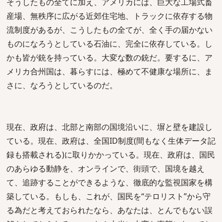
そうしたもの全てに加え、アメリカには、巨大な工場式畜
産場、無秩序に広がる近郊住宅地、トラックに依存する物
流制度があるが、こうしたもの全てが、全く手の届かない
ものになろうとしている石油に、完全に依存している。し
かも皆が銃を持っている。大変な数の銃だ。要するに、ア
メリカ合州国は、暮らすには、極めて不健康な場所に、ま
さに、なろうとしているのだ。
現在、政府は、北部と南部の国境沿いに、塀と壁を建設し
ている。現在、政府は、全国ID制度(間もなく生体データ記
録も搭載される)に取りかかっている。現在、政府は、国民
のあらゆる動静を、オンラインで、街頭で、国境を越え
て、追跡することができるような、徹底的な監視国家を構
築している。もしも、これが、国民を“テロリスト”から守
る為だと考えておられたなら、あなたは、とんでもない誤