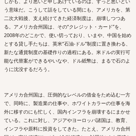
しかも、より悪いと申しあげているのは、ずっと悪いとい
う意味だ。こうして話をしている間にも、アメリカを、第
二次大戦後、支え続けてきた経済制度は、崩壊しつつあ
る。アメリカ合州国は、その“クレジット・カード”を、
2008年のどこかで、使い切っており、いまや、中国を始め
とする貸し手たちは、英米“石油-ドル”制度に置き換わる、
新たな通貨制度の基礎作りの過程にある。米ドルの実行可
能な代替案ができるやいなや、ドル紙幣は、まるで石のよ
うに沈没するだろう。
アメリカ合州国は、圧倒的なレベルの借金をため込む一方
で、同時に、製造業の仕事や、ホワイトカラーの仕事を海
外に移すのにも忙しく、国内インフラを崩壊するにまかせ
ている。これに対し、アジアやヨーロッパ諸国は、教育、
インフラや原料に投資をしてきた。たとえ、アメリカ合州