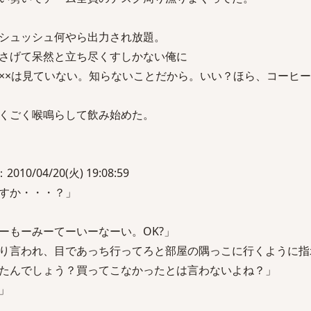
シュッシュ何やら出力され放題。
さげて呆然と立ち尽くすしかない俺に
××は見ていない。知らないことだから。いい？ほら、コーヒ
くごく喉鳴らして飲み始めた。
010/04/20(火) 19:08:59
すか・・・？」
ーもーみーてーいーなーい。OK?」
り言われ、目であっち行ってろと部屋の隅っこに行くように指
たんでしょう？買ってこなかったとは言わないよね？」
」