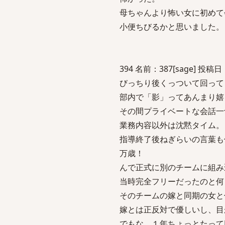
母ちゃんより怖い女に初めて
小便ちびるかと思いました。
394 名前：387[sage] 投稿日：2
びっちり後くっついて回って
部内で「影」ってあんまり嬉
その間プライベートな会話一
業務内容以外は沈黙タイム。
指導終了後ねぎらいの言葉も
万歳！
んで正式に別のチームに組み
当時完全フリーだったのと何
そのチームの嫁と同期の女と
嫁とは正反対で優しいし、目
でもな、１年ちょっとたって