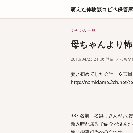
萌えた体験談コピペ保管
ジャンル一覧
母ちゃんより怖
2010/04/23 21:06 登録: えっ
妻と初めてした会話 ６言目
http://namidame.2ch.net/t
387 名前：名無しさん＠お腹いっぱい
新入時配属先で紹介が済んだ
嫁「指導担当の○○です。」