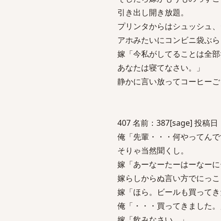
引き出し開き放題。
プリンタからはシュッシュ、
アホみたいにコンビニ袋ぶら
嫁「今私がしてることは全部
あなたは寝てなさい。」
静かに言い放ってコーヒーご
407 名前：387[sage] 投稿日：2
俺「先輩・・・何やってんで
そりゃ当然聞くし。
嫁「あーなーたーはーなーに
嫁らしからぬ言い方でにっこ
嫁「ほら。ビールも買ってき
俺「・・・買ってきました。
嫁「飲みなさい。」