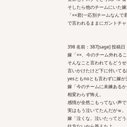
そしたら他のチームにいた嫁
「××君(一応別チームなんで
で言われるままにガントチャ
398 名前：387[sage] 投稿日：2
嫁「××、今のチーム外れる
そんなこと言われてもどうせ
言いかけたけど下に付いてる
yesともnoとも言わずに嫁
嫁「今のチームに未練あるか
相変わらず怖え。
感情が全然こもってない声で
実はもう泣いてたんだがｗ。
嫁「泣くな。泣いたってどう
仕方ないから答えたよ。