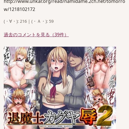
http://www.unkar.org/read/namidame.2ch.net/tomorro
w/1218102172
(・∀・): 216 | (・Ａ・): 59
過去のコメントを見る（39件）