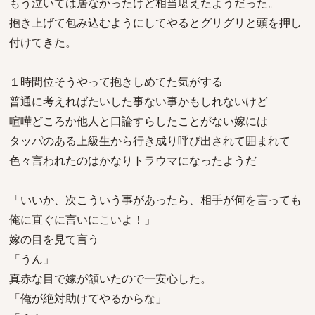
もう泣いては居なかったけど相当堪えたようだった。
抱き上げて包み込むようにしてやるとグリグリと頭を押し
付けてきた。
１時間位そうやって抱きしめてた気がする
普通に考えればたいした事ない事かもしれないけど
喧嘩どころか他人と口論すらしたことがない嫁には
タッパのある上級生から行き成り呼び出されて囲まれて
色々言われたのはかなりトラウマになったようだ
「いいか、次こういう事があったら、相手が何を言っても
俺に直ぐに言いにこいよ！」
嫁の目を見て言う
「うん」
真赤な目で嫁が頷いたので一安心した。
「俺が絶対助けてやるからな」