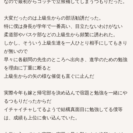
なので最初からコッチで立候補してしまうつもりだった。
大変だったのは上級生からの部活勧誘だった。
特に僕は身長が学年で一番高い、目立たないわけがない
柔道部やバスケ部などの上級生から頻繁に誘われた。
しかし、そういう上級生達を一人ひとり相手にしてもきり
が無いので
早々に各顧問の先生のところへ出向き、進学のための勉強
を理由に丁重に断ると
上級生からの矢の様な催促も直ぐに止んだ
実際今年も嫁と帰宅部を決め込んで宿題と勉強を一緒にや
るつもりだったからだ
イチャイチャしてるようで結構真面目に勉強してる僕等
は、成績も上位に食い込んでいた。