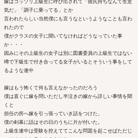
嫁はコッソリ上級生に呼び出されて「彼氏持ちなんて生意
気だ」「調子に乗ってる」とか
言われたらしい当然僕にも言うなというようなことも言わ
れたので
僕がクラスの女子に聞いてなければどうなっていた事
か・・・
因みにその上級生の女子は別に図書委員の上級生ではない
噂で下級生で付き合ってる女子がいるとそういう事をして
るような連中
嫁はもう怖くて何も言えなかったのだろう
僕は直ぐに嫁を問いただし半泣きの嫁から詳しい事情を聞
くと
担任の所へ嫁を引っ張っていき話をつけた。
僕の剣幕に話はその日のうちに片が付いた。
上級生連中は受験を控えててこんな問題を起こせばただじ