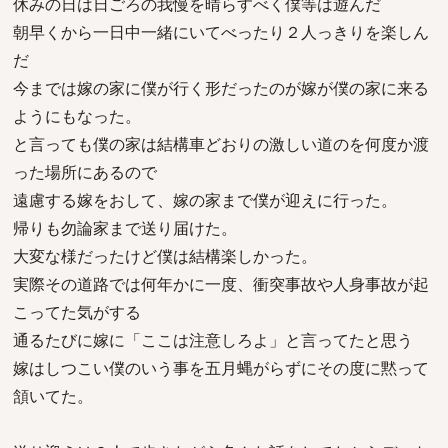
休みの日は日ごろの我慢を晴らすべく僕等は遊んだ
朝早くから一日中一緒にいてべったり２人っきりを楽しん
だ
今までは嫁の家に僕が行く形だったのが嫁が僕の家に来る
ようにもなった。
と言っても僕の家は結構車どおりの激しい道のを何度か渡
った場所にあるので
遠慮する嫁をおして、嫁の家まで僕が迎えに行った。
帰りも勿論家まで送り届けた。
大変な様だったけど僕は結構楽しかった。
実際その道路では何年かに一度、衝突事故や人身事故が起
こってた気がする
通るたびに嫁に「ここは注意しろよ」と言ってたと思う
嫁はしつこい僕のいう事を五月蝿がらずにその度に黙って
頷いてた。