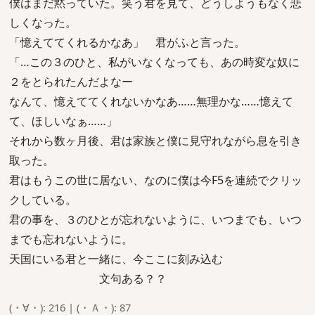
僕はまだ黙っていた。笑う君を見て、どうしようもなく悲
しくなった。
「憶えててくれるかなあ」 君がふと言った。
「…この３のひと、私がいなくなっても、あの時変な奴に
２をとられたんだよなー
なんて、憶えててくれないかなあ……無理かな……憶えて
て、ほしいなぁ……」
それから数ヶ月後、君は家族と僕に見守れながら息を引き
取った。
君はもうこの世に居ない、なのに僕は今F5を連続でクリッ
クしている。
君の事を、３のひとが忘れないように、いつまでも、いつ
までも忘れないように。
天国にいる君と一緒に、今ここに刻み込む
文句ある？？
(・∀・): 216 | (・Ａ・): 87