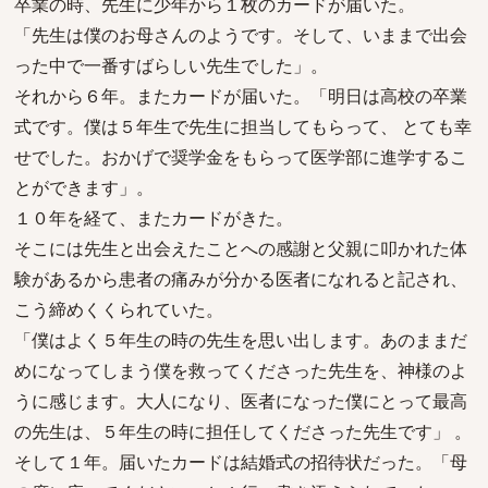
卒業の時、先生に少年から１枚のカードが届いた。
「先生は僕のお母さんのようです。そして、いままで出会
った中で一番すばらしい先生でした」。
それから６年。またカードが届いた。「明日は高校の卒業
式です。僕は５年生で先生に担当してもらって、 とても幸
せでした。おかげで奨学金をもらって医学部に進学するこ
とができます」。
１０年を経て、またカードがきた。
そこには先生と出会えたことへの感謝と父親に叩かれた体
験があるから患者の痛みが分かる医者になれると記され、
こう締めくくられていた。
「僕はよく５年生の時の先生を思い出します。あのままだ
めになってしまう僕を救ってくださった先生を、神様のよ
うに感じます。大人になり、医者になった僕にとって最高
の先生は、５年生の時に担任してくださった先生です」 。
そして１年。届いたカードは結婚式の招待状だった。「母