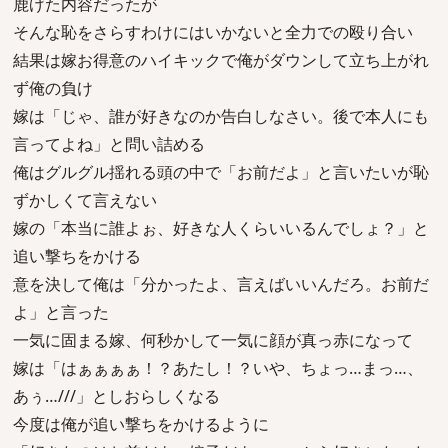
鹿げた内容だったが
そんな恥をさらすわけにはいかないと全力での殴り合い
結果は嫁お得意のハイキックで俺がダウンして立ち上がれ
ず俺の負け
嫁は「じゃ、誰が好きなのか告白しなさい。後で本人にも
言ってよね」と問い詰める
俺はグルグル揺れる頭の中で「お前だよ」と言いたいが恥
ずかしくて言えない
嫁の「本当に誰よぉ、好きな人くらいいるんでしょ？」と
追い撃ちをかける
意を決して俺は「分かったよ、言えばいいんだろ。お前だ
よ」と言った
一気に固まる嫁、何秒かして一気に顔が真っ赤になって
嫁は「はぁぁぁぁ！？あたし！？いや、ちょっ…まっ…、
あぅ…///」としおらしくなる
今度は俺が追い撃ちをかけるように