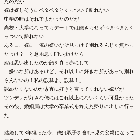
たのだが
嫁は嬉しそうにベタベタとくっついて離れない
中学の時はそれでよかったのだが
高校・大学になってもデートでは飽きもせずベタベタとく
っついて離れない
ある日、嫁に「俺の嫌いな所見っけて別れるんじゃ無かっ
たっけ？」と意地悪く問い掛けたら
嫁は思い出したのか顔を真っ赤にして
「嫌いな所はあるけど、それ以上に好きな所があって別れ
らんないの！私の誤算よ、誤算！」
認めたくないのか素直に好きと言ってくれない嫁だが
ツンデレが好きな俺にはこれ以上にないくらい可愛かった
その後、婚姻届は大学の卒業式を終えた帰りに出しに行っ
た
結婚して3年経った今、俺は双子を含む3児の父親になって