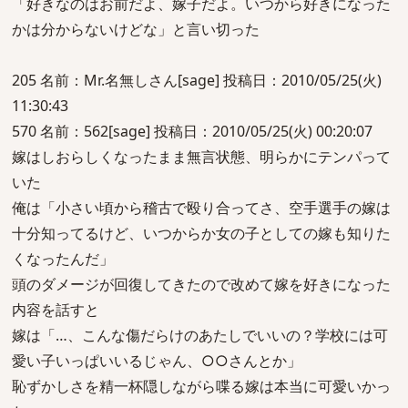
「好きなのはお前だよ、嫁子だよ。いつから好きになった
かは分からないけどな」と言い切った
205 名前：Mr.名無しさん[sage] 投稿日：2010/05/25(火)
11:30:43
570 名前：562[sage] 投稿日：2010/05/25(火) 00:20:07
嫁はしおらしくなったまま無言状態、明らかにテンパって
いた
俺は「小さい頃から稽古で殴り合ってさ、空手選手の嫁は
十分知ってるけど、いつからか女の子としての嫁も知りた
くなったんだ」
頭のダメージが回復してきたので改めて嫁を好きになった
内容を話すと
嫁は「…、こんな傷だらけのあたしでいいの？学校には可
愛い子いっぱいいるじゃん、○○さんとか」
恥ずかしさを精一杯隠しながら喋る嫁は本当に可愛いかっ