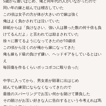
5歳から通いはじめ、俺と同年代の人がいなかったので
同い年の嫁と組んでは稽古していた
この頃は女子の方が体が大きいので嫁は強く
俺はよく負かされては泣いていた
師範からは「負けなさい、強い人は勝った数の何十倍も負
けてるんだよ」と言われては励まされていた
徐々に勝てるようになってきたのが10歳頃
この頃から泣くのが俺から嫁になってきた
俺も嫁もド級の負けず嫌い、ヘッドギアをしているとはい
え
毎回傷を作るくらいボッコボコに殴り合った
中学に入ってから、男女差が顕著に出はじめ
組んでも練習にならなくなってきたので
最後のスパーリングでお互い何かを賭けて勝負した
その賭けがお互い好きな人に告白するという今考えれば馬