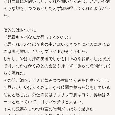
と真面目にお願いした。それを聞いたくみは、どこか不満
そうな顔をしつつもとりあえずは納得してくれたようだっ
た。
僕的にはさつきに
『兄貴キャバなんか行ってるのかよ』
と思われるのでは？腹の中とはいえさつきにバカにされる
のは堪え難い。というプライドがそうさせた。
しかし、やはり妹の友達でしかも口止めをお願いした状況
では、なかなかくみとの会話も弾まず、微妙な時間がしば
らく流れた。
その間、酒をチビチビ飲みつつ横目でくみを何度かチラッ
と見たが、やはりくみはかなり綺麗で整った顔をしている
なぁと感じた。茶色の髪はサラサラで肌は白く、鼻筋はス
ーッと通っていて、目はパッチリと大きい。
そんな観察をしつつ無言の時間がしばらく過ぎた。