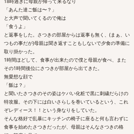
18時過ぎに母親が帰って来るなり
「あんた達ご飯は〜？」
と大声で聞いてくるので俺は
「食うよ」
と返事をした。さつきの部屋からは返事も無く、(まぁ、い
つもの事だが)母親は聞き返すこともしないで夕食の準備に
取り掛かった。
1時間ほどして、食事が出来たので僕と母親が食べ、また
その1時間後位にさつきが部屋から出てきた。
無愛想な顔で
「飯は？」
と聞いたさつきのその姿はケバい化粧で黒に刺繍だらけの
特攻服。その下には白いさらしを巻いているという、これ
ぞレディース！！という身なりをしていた。
そんな格好で乱暴にキッチンの椅子に座ると何も言わずに
食事を始めたさつきだったが、母親はそんなさつきの格