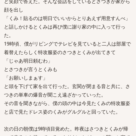
と笑顔で答えた。そんな会話をしているとさつきが家から
顔を出し
「くみ！貼るのは明日でいいからとりあえず用意すんべ」
と話しかけるとくみは再び僕に謝り家の中に入って行っ
た。
19時頃、僕がリビングでテレビを見ていると二人は部屋で
着替えたらしく特攻服姿のさつきとくみが出てきて
「じゃあ明日頼むわ」
とさつきが言うとくみも
「お願いしまぁす」
と頭を下げて家を出て行った。玄関が閉まる音と共に、さ
つきの単車の爆音が聞こえ遠ざかっていった。
その音を聞きながら、僕の頭の中は今見たくみの特攻服姿
と店で見たドレス姿のくみがグルグルと回っていた。
次の日の朝僕は9時頃目覚めた。昨夜はさつきとくみが帰