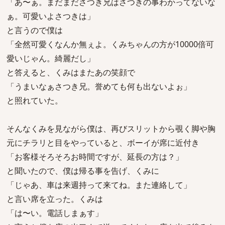
「あ〜ぁ。まだまださつき兄はさつきの事わかってないな
ぁ。可愛いよさつきは」
と言うので僕は
「全然可愛くなんか無ぇよ。くみちゃんの方が10000倍可
愛いじゃん。綺麗だし」
と答えると、くみはまたあの笑顔で
「うまいなぁさつき兄。誉めても何も出ないよぉ」
と照れていた。
そんなくみを見ながら僕は、再びスリットから覗く脚や胸
元にチラリと目をやっていると、ボーイが席に近付き
「お客様そろそろお時間ですが、延長の方は？」
と聞いたので、僕は帰る事を告げ、くみに
「じゃあ、車は来週持って来てね。また連絡して」
と言い席を立った。くみは
「は〜い。電話しまぁす」