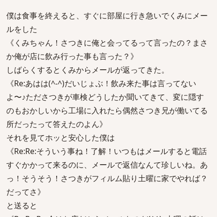
僕は食事を終えると、すぐに部屋に行き急いでくみにメー
ルをした
《くみちゃん！さつきに俺と会ってるって言ったの？まさ
か俺が店に飲み行った事も言った？》
しばらくするとくみからメールが返ってきた。
《Re:あはは(^-^)だいじょぶ！飲み来た事は言ってない
よ〜♪たださつきが車検どうしたか聞いてきて、変に隠す
のもおかしいから工場に入れたら偶然さつき兄が働いてる
所だったって答えたのよん》
それを見てホッと安心した僕は
《Re:Re:そういう事ね！了解！いつもはメールすると電話
すぐかかって来るのに、メールで返信なんて珍しいね。あ
っ！そうそう！さつきがフィルム貼り土曜に家でやれば？
だってさ》
と送ると