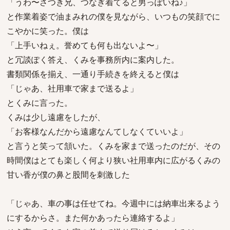
「うわ〜さつき兄、つなぎ着てると男っぽいね♪」
と作業着姿で油まみれの僕を見ながら、いつもの笑顔でに
こやかに笑った。僕は
「上手いねぇ。誉めても何も出ないよ〜」
と冗談ぽく答え、くみを事務所内に案内した。
書類関係を揃え、一通り手続きを終えると僕は
「じゃあ、社用車で家まで送るよ」
とくみに言った。
くみは少し遠慮をしたが、
「お客様なんだから遠慮なんてしなくていいよ」
と言うと笑って頷いた。くみを家まで送ったのだが、その
時間僕はとても楽しく何より狭い社用車内に広がるくみの
甘い香が僕の鼻と股間を刺激した
「じゃあ、車の事は任せてね。今週中には納車出来るよう
にするからさ。また何かあったら連絡するよ」