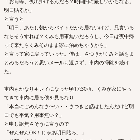
「お前等、夜出掛けるんだろ？時間的に厳しいかもなぁ。
明日貼るか」
と言うと
「明日、あたし朝からバイトだから居ないけど、兄貴いる
ならそうすれば？くみも用事無いだろうし、今日は夜中帰
って来たらくみそのまま家に泊めちゃうから」
と言って家に戻っていった。僕は、さつきがくみと話をま
とめるだろうと思いメールも返さず、車内の掃除を続け
た。
車内もかなりキレイになった頃17:30頃、くみが家にやっ
てきて車内に居る僕を見るなり
「本当にごめんなさ〜い・・さつきと話はしたんだけど明
日でも平気？用事無い？」
と申し訳無さそうに言うので
「ぜんぜんOK！じゃあ明日貼ろ。」