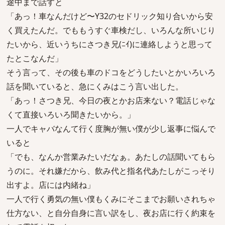
途中まで話すと
「あっ！車なんだけど〜Y32のセドリック知り合いから安
く買えたんだ。でももうすぐ車検だし、いろんな所いじり
たいから、近いうちにさつき兄(ﾆｲ)に連絡しようと思って
たとこなんだ」
そう言って、その後も車のドコをどうしたいとかいろいろ
話を聞いていると、急にくみはこう言い出した。
「あっ！さつき兄、今日の夜とかお店来ない？電話じゃな
くて直接いろいろ聞きたいから。」
一人でキャバなんて行く度胸が無い僕が少し返事に悩んで
いると
「でも、なんか営業みたいだなぁ。あたしの話聞いてもら
うのに。それ嫌だから、飲み代と指名代あたしがこっそり
出すよ。店には内緒ね」
一人で行く勇気の無い僕もくみにそこまでお願いされちゃ
仕方ない、と自分自身に言い訳をし、夜お店に行く約束を