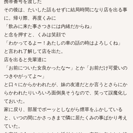
携帯番号を渡した
その後は、たいした話もせずに結局時間になり店を出る事
に。帰り際、再度くみに
「飲みに来た事さつきには内緒だからね」
と念を押すと、くみは笑顔で
「わかってるよー！あたしの車の話の時はよろしくね」
と言われ了解して店を出た。
店を出ると先輩達に
「お前についた女良かったな〜」とか「お前だけ可愛いの
つきやがってよ〜」
と口々にからかわれたが、妹の友達だとか言うとさらにか
らかわれたりいろいろ面倒臭そうなので、笑って誤魔化し
ておいた。
家に戻り、部屋でボーッとしながら煙草をふかしている
と、いつの間にかさっきまで隣に居たくみの事ばかり考え
ていた。