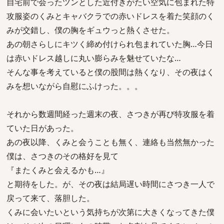
自宅前で会ったツンとした近付きがたい空気に包まれた特
攻服姿のくみとキャバクラでの赤いドレスを着た笑顔のく
みが交錯し、僕の胸をギュウっと熱くさせた。
あの朝さらしにキツく締め付けられ包まれていた胸…今日
は赤いドレス越しに丸い膨らみを魅せていたな…
そんな事を考えていると僕の股間は熱くなり、その夜はく
みを想いながら自慰にふけった。。。
それから数週間経った週末の夜、さつきが再び特攻服を着
ていた日があった。
あの夜以降、くみと会うことも無く、連絡も当然無かった
僕は、さつきのその格好を見て
『またくみと会えるかも…』
と期待をした。が、その夜は結局遅い時間にさつき一人で
戻って来て、落胆した。
くみに会いたいという気持ちが次第に大きくなってきた僕