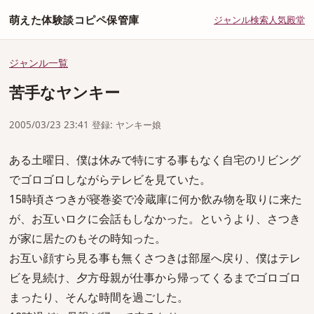
萌えた体験談コピペ保管庫
ジャンル
検索
人気
殿堂
ジャンル一覧
苦手なヤンキー
2005/03/23 23:41 登録: ヤンキー娘
ある土曜日、僕は休みで特にする事もなく自宅のリビング
でゴロゴロしながらテレビを見ていた。
15時頃さつきが寝巻姿で冷蔵庫に何か飲み物を取りに来た
が、お互いロクに会話もしなかった。というより、さつき
が家に居たのもその時知った。
お互い顔すら見る事も無くさつきは部屋へ戻り、僕はテレ
ビを見続け、夕方母親が仕事から帰ってくるまでゴロゴロ
まったり、そんな時間を過ごした。