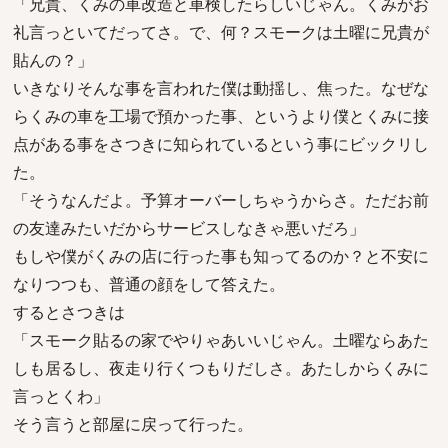
「兄貴、くみの車改造と車検したらしいじゃん。くみがお
礼言っといてだってさ。で、何？スモークは土曜に兄貴が
貼んの？」
いきなりそんな事を言われた僕は動揺し、焦った。なぜな
らくみの車を工場で預かった事、というより僕とくみに接
点がある事をさつきに知られているという事にビックリし
た。
「そうなんだよ。予算オーバーしちゃうからさ。ただお前
の友達みたいだからサービスしなきゃ悪いだろ」
もしや僕がくみの店に行った事も知ってるのか？と不安に
なりつつも、普通の顔をして答えた。
するとさつきは
「スモーク貼るの家でやりゃあいいじゃん。土曜ならあた
しも居るし、夜走り行くつもりだしさ。あたしからくみに
言っとくわ」
そう言うと部屋に戻って行った。