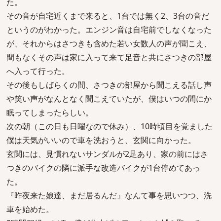
た。
その音が自宅近くまで来ると、1台では無く2、3台の音だ
というのがわかった。エンジン音は自宅前でしなくなった
が、それからはさつきも含めた若い女数人の声が聞こえ、
間もなくその声は家に入って来て足音と共にさつきの部屋
へ入って行った。
その後もしばらくの間、さつきの部屋から聞こえる話し声
や笑い声がなんとなく聞こえていたが、僕はいつの間にか
眠ってしまったらしい。
次の朝（この日も日曜なので休み）、10時頃目を覚ました
僕は天気がいいので車を洗おうと、玄関に向かった。
玄関には、見慣れないサンダルが2足あり、家の前にはさ
つきのバイクの隣に派手な改造バイクが1台停めてあっ
た。
『昨夜来た娘達、まだ居るんだ』なんて事を思いつつ、洗
車を始めた。