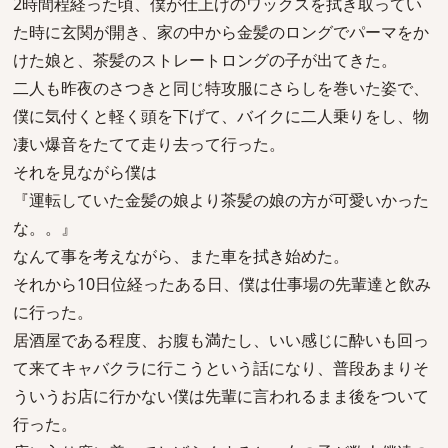
2時間程経った頃、僕が仕上げのワックスを拭き取ってい
た時に玄関が開き、家の中から金髪のロングでパーマをか
けた娘と、茶髪のストレートロングの子が出てきた。
二人も昨夜のさつきと同じ特攻服にさらしを巻いた姿で、
僕に気付くと軽く頭を下げて、バイクに二人乗りをし、物
凄い爆音をたてて走り去って行った。
それを見ながら僕は
『運転していた金髪の娘より茶髪の娘の方が可愛いかった
な。。』
なんて事を考えながら、また車を拭き始めた。
それから10日位経ったある日、僕は仕事場の先輩達と飲み
に行った。
居酒屋である程度、お腹も満たし、いい感じに酔いも回っ
て来てキャバクラに行こうという話になり、普段あまりそ
ういうお店に行かない僕は先輩に言われるまま後をついて
行った。