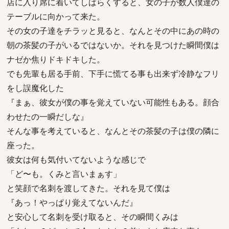
店に入り席に着いてしばらくすると、女の子が数人僕達の
テーブルに向かって来た。
その女の子達をチラッと見ると、なんとその中にあの時の
朝の茶髪の子がいるではないか。それを見つけた瞬間僕は
ナゼか焦りドキドキした。
でも先輩も居る手前、下手に慌てる事も出来ず冷静なフリ
をし誤魔化した
『まぁ、彼女が僕の事を覚えていない可能性もある。顔合
わせたの一瞬だしな』
そんな事を考えていると、なんとその茶髪の子は僕の隣に
座った。
彼女は何も気付いてないような感じで
「ど〜も。くみと言いまぁす」
と笑顔で名刺を渡してきた。それを見て僕は
『あっ！やっぱり覚えてないんだ』
と安心して名刺を受け取ると、その瞬間くみは