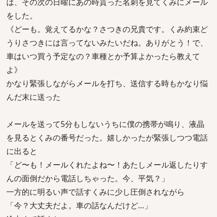
は、その次の日曜にあの時貰った名刺を見てくみにメール
をした。
《どーも。覚えてるかな？さつきの兄貴です。くみ約束ど
うりさつきには言ってないみたいだね。ありがとう！で、
車はいつ買う予定なの？車種とか予算よかったら教えて
よ》
かなり緊張しながらメールを打ち、送信する時もかなり悩
んだ末に送った
メールを送って5分もしないうちに僕の携帯が鳴り、液晶
を見るとくみの番号だった。嬉しかったが緊張しつつ電話
に出ると
「ど〜も！メールくれたよね〜！あたしメール返したりす
んの面倒だから電話しちゃった。今、平気？」
一方的に明るい声で話すくみに少し圧倒されながら
「今？大丈夫だよ。車の話なんだけど…」