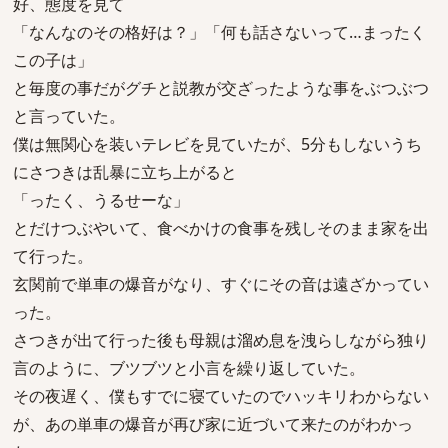
好、態度を見て
「なんなのその格好は？」「何も話さないって…まったく
この子は」
と毎度の事だがグチと説教が交ざったような事をぶつぶつ
と言っていた。
僕は無関心を装いテレビを見ていたが、5分もしないうち
にさつきは乱暴に立ち上がると
「ったく、うるせーな」
とだけつぶやいて、食べかけの食事を残しそのまま家を出
て行った。
玄関前で単車の爆音がなり、すぐにその音は遠ざかってい
った。
さつきが出て行った後も母親は溜め息を洩らしながら独り
言のように、ブツブツと小言を繰り返していた。
その夜遅く、僕もすでに寝ていたのでハッキリわからない
が、あの単車の爆音が再び家に近づいて来たのがわかっ