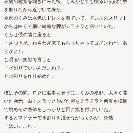
み物の種類を聞きに来た後、くみがとても明るい笑顔で手
を振りながら近づいて来た。
今夜のくみは水色のドレスを着ていて、ドレスのスリット
からは白くて細い綺麗な脚がチラチラと覗いていた。
くみは僕の隣に座ると
「さつき兄、わざわざ来てもらっちゃってゴメンね〜。あ
りがと♪」
と明るい笑顔で言うと
「水割りでいいんだよね？」
と水割りを作り始めた。
僕はその間、ロクに返事もせずに、くみの横顔、大きく開
いた胸元、白くスラッと伸びた脚をチラチラと何度も横目
で眺めその身体をしっかりと目に焼き付けていた。
するとマドラーで水割りを混ぜながらくみが、突然
「はい。これ」