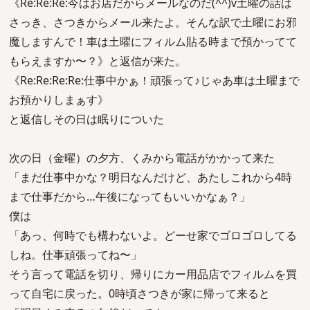
《Re:Re:Re:今はお店だからメールなのだ(^^)v土曜の話は
さっき、さつきからメール来たよ。そんな訳で土曜にお邪
魔しますんで！車は土曜にフィルム貼る時まで預かってて
もらえますか〜？》と返信が来た。
《Re:Re:Re:Re:仕事中かぁ！頑張って♪じゃあ車は土曜まで
お預かりしまぁす》
と返信しその日は眠りについた
次の日（金曜）の夕方、くみから電話がかかって来た
「まだ仕事中かな？明日なんだけど、あたしこれから4時
まで仕事だから…午後になってもいいかなぁ？」
僕は
「あっ、何時でも構わないよ。どーせ家でゴロゴロしてる
しね。仕事頑張ってね〜」
そう言って電話を切り、帰りにカー用品店でフィルムを買
って自宅に戻った。0時頃さつきが家に帰って来ると