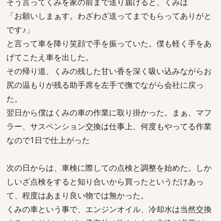
そう言ってくみを家の前まで送り届けると、くみは
「お願いしまぁす。わざわざ送ってまでもらってありがと
です♪」
と言って車を降り笑顔で手を振っていた。僕も軽く手をあ
げてこたえ車を出した。
その帰り道、くみの残した甘い香を深く吸い込みながらお
尻の温もりが残る助手席を左手で撫でながら会社に戻っ
た。
翌日から僕はくみの車の作業に取り掛かった。まぁ、マフ
ラー、サスペンション交換は仕事上、何度もやってる作業
なので1日で仕上がった
次の日からは、車検に際しての点検と調整を始めた。しか
しいざ点検をすると知り合いから買ったというだけあっ
て、程度はあまり良い物では無かった。
くみの車という事で、エンジンオイル、冷却水は当然交換