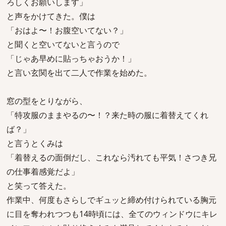
ろしくお願いします」
と声をかけてきた。僕は
「おはよ〜！お腹空いてない？」
と聞くと空いてないと言うので
「じゃあ早めに貼っちゃおうか！」
と言い玄関を出て二人で作業を始めた。
窓の型をとりながら、
「特攻服のままやるの〜！？来た時の服に着替えてくれ
ば？」
と言うとくみは
「着替えるの面倒だし、これなら汚れても平気！さつき兄
の仕事着感覚だよ」
と笑って答えた。
作業中、何度もさらしでギュッと締め付けられている胸元
に目を奪われつつも14時頃には、全てのウィンドウにキレ