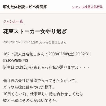
萌えた体験談コピペ保管庫
ジャンル
検索
人気
殿堂
ジャンル一覧
花束ストーカー女やり過ぎ
2010/06/02 02:17 登録: えっちな名無しさん
162 ：恋人は名無しさん：2008/03/08(土) 20:52:31
ID:EXW63KPl0
誕生日に彼氏が花束もらった私が通りますよ・・・
先月彼の会社に派遣で入ってきた女がいて、
どうやら彼に目をつけた様子。
10日くらい前、仕事帰りに待ち合わせしてたら
彼と一緒にその女が歩いてきた。