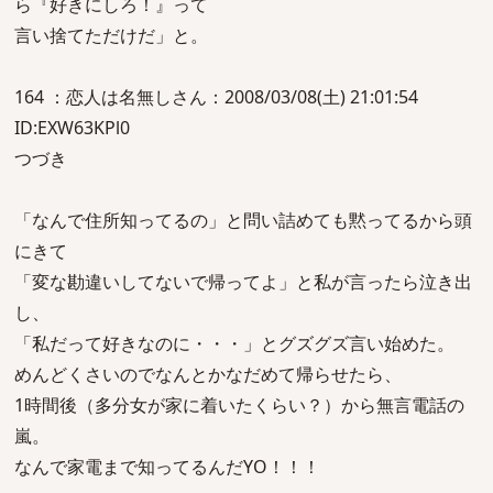
ら『好きにしろ！』って
言い捨てただけだ」と。
164 ：恋人は名無しさん：2008/03/08(土) 21:01:54
ID:EXW63KPl0
つづき
「なんで住所知ってるの」と問い詰めても黙ってるから頭
にきて
「変な勘違いしてないで帰ってよ」と私が言ったら泣き出
し、
「私だって好きなのに・・・」とグズグズ言い始めた。
めんどくさいのでなんとかなだめて帰らせたら、
1時間後（多分女が家に着いたくらい？）から無言電話の
嵐。
なんで家電まで知ってるんだYO！！！