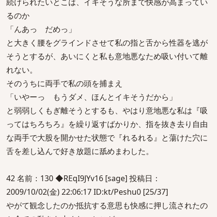
続けられたいとこは、イキそうな所まで快感が高まってい
るのか
「んあっ だめっ」
と大きく腰をグラインドさせて私の指と舌から性器を逃が
そうとするが、あいにくと私も意地悪なため吸い付いて離
れない。
そのうちに両手で私の頭を捕まえ
「いやーっ もうダメ、ほんとイキそうだから」
と弱弱しくもぎ離そうとするも、やはり意地悪な私は『吸
ってはちろちろ』を繰り返すばかりか、指を抜き去り自由
な両手で大股を開かせた状態で『れるれる』と蕩けた穴に
舌を差し込んで好き放題に舐めまわした。
42 名前：130 ◆REqI9JYv16 [sage] 投稿日：
2009/10/02(金) 22:06:17 ID:kt/Peshu0 [25/37]
やがて観念したのか抵抗する意思も快感に押し流されたの