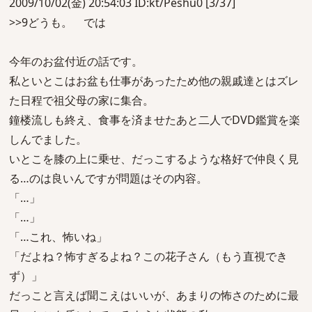
2009/10/02(金) 20:54:03 ID:kt/Peshu0 [3/37]
>>9どうも。 では
今年のお盆付近の話です。
私といとこはお盆も仕事があったため他の親戚達とはズレ
た日程で祖父母の家に集合。
鐘楼流しも終え、食事を済ませたあと二人でDVD鑑賞を楽
しんでました。
いとこを膝の上に乗せ、だっこするような格好で仲良く見
る…のは良いんですが問題はその内容。
「…」
「…」
「…これ、怖いね」
「だよね？怖すぎるよね？この花子さん（もう直視でき
ず）」
だっこと言えば聞こえはいいが、あまりの怖さのために最