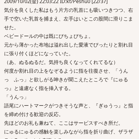
2009/10/02(金) 22:03:22 ID:kt/Peshu0 [22/37]
気分を良くした私はもう片方の乳首にも吸いつきつつ、右
手で空いた乳首を捕まえ、左手はいとこの股間に滑りこま
せた。
ベビードールの中は既にびちょびちょ。
元から薄かった布地は溢れ出した愛液でぴったりと割れ目
に張り付くほどになっていた。
（あ、ぬるぬるだ。気持ち良くなってくれてるな）
何度か割れ目の上をなぞるように指を往復させ、「うん
っ ふっ」と欲しがる呻きが聞こえたところで『にゅる
っ』と遠慮なく指を挿入する。
「うんっ」
語尾にハートマークがつきそうな声と、『ぎゅうっ』と指
を締め付ける歓迎の反応。
先ほどのお礼も兼ねて、ここはサービスすべき所だ。
にゅるにゅるの感触を楽しみながら指を折り曲げ、ザラザ