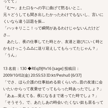
ってて」
「む〜」また口をへの字に曲げて黙るいとこ。
元々どうしても聞き出したかったわけでもないし、言いに
くいなら違う話題を振…
「ハッキリここ！って瞬間があるわけじゃないんだけど
さ…
あたし、夜の仕事してた時とか、友達と遊びにいく時と
かもけっこう△△に送り迎えしてもらってたじゃん？」
「うん」
13 名前：130 ◆REqI9JYv16 [sage] 投稿日：
2009/10/02(金) 20:55:53 ID:kt/Peshu0 [6/37]
「でさ、ほら介護の仕事始める前くらいの…昔の友達に会
いたいからって夜乗せてってもらった時あったでしょ？」
「あぁ…覚えてる。夜になるまで迷ってた時でしょ？」
「そうそう。で、あたしあの時会いたくない奴も居るって