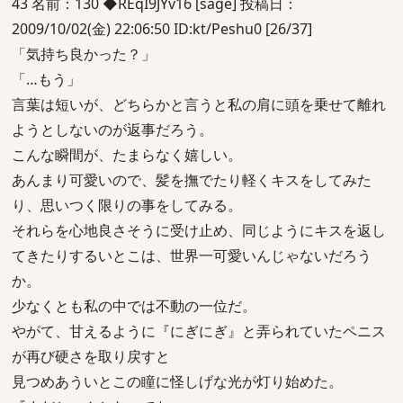
43 名前：130 ◆REqI9JYv16 [sage] 投稿日：
2009/10/02(金) 22:06:50 ID:kt/Peshu0 [26/37]
「気持ち良かった？」
「…もう」
言葉は短いが、どちらかと言うと私の肩に頭を乗せて離れ
ようとしないのが返事だろう。
こんな瞬間が、たまらなく嬉しい。
あんまり可愛いので、髪を撫でたり軽くキスをしてみた
り、思いつく限りの事をしてみる。
それらを心地良さそうに受け止め、同じようにキスを返し
てきたりするいとこは、世界一可愛いんじゃないだろう
か。
少なくとも私の中では不動の一位だ。
やがて、甘えるように『にぎにぎ』と弄られていたペニス
が再び硬さを取り戻すと
見つめあういとこの瞳に怪しげな光が灯り始めた。