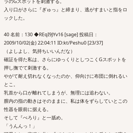
ラのGスポットを刺激する。
入り口がさらに『ぎゅっ』と締まり、逃がすまいと指をロ
ックした。
40 名前：130 ◆REqI9JYv16 [sage] 投稿日：
2009/10/02(金) 22:04:11 ID:kt/Peshu0 [23/37]
（よしよし、気持ちいいんだな）
確証を得た私は、さらにゆっくりとしつこくGスポットを
押し撫でて刺激する。
やがて耐え切れなくなったのか、仰向けに布団に倒れるい
とこ。
乳首から口が離れてしまうが、無理には追わない。
膣内の指の動きはそのままに、私は体をずらしていとこの
性器を眼前に据える。
そして『ぺろり』と一舐め。
「うんんっ！」