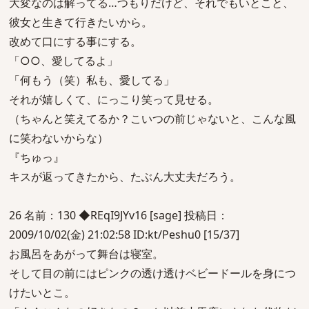
大変なのは解ってる…つもりだけど、それでもいとこと、
彼女と生きて行きたいから。
改めて口にする事にする。
「○○、愛してるよ」
「何もう（笑）私も、愛してる」
それが嬉しくて、にっこり笑って見せる。
（ちゃんと笑えてるか？こいつの前じゃないと、こんな風
に笑わないからな）
『ちゅっ』
キスが返ってきたから、たぶん大丈夫だろう。
26 名前：130 ◆REqI9JYv16 [sage] 投稿日：
2009/10/02(金) 21:02:58 ID:kt/Peshu0 [15/37]
お風呂をあがって舞台は寝室。
そして目の前にはピンクの透け透けベビードールを身につ
けたいとこ。