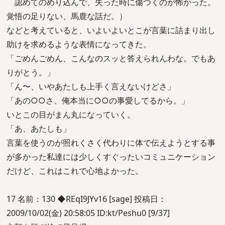
認めてのめり込んで、失った時に傷つくのが怖かった。
覚悟の足りない、馬鹿な話だ。）
などと考えていると、いよいよいとこが言葉に詰まり出し
助けを求めるような表情になってきた。
「ごめんごめん、こんなのスッと答えられんわな。でもあ
りがとう。」
「ん〜、いやあたしも上手く言えないけどさ」
「あの○○さ、俺本当に○○の事愛してるから。」
いとこの目がまん丸になっていく。
「あ、あたしも」
言葉を使うのが照れくさく代わりに体で伝えようとする事
が多かった私達には少しくすぐったいコミュニケーション
だけど、これはこれで心地よかった。
17 名前：130 ◆REqI9JYv16 [sage] 投稿日：
2009/10/02(金) 20:58:05 ID:kt/Peshu0 [9/37]