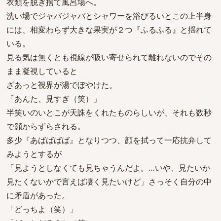
衣類を脱ぎ捨て風呂場へ。
洗い場でジャバジャバとシャワーを浴びるいとこの上半身
には、相変わらず大きな果実が２つ『ふるふる』と揺れて
いる。
見る気は無くとも視線が吸い寄せられて離れないのでその
まま凝視していると
ざあっと視界が湯でぼやけた。
「あんた、見すぎ（笑）」
半笑いのいとこが天誅をくれたものらしいが、それも数秒
で顔からずらされる。
多少『あばばばば』となりつつ、顔を拭って一応抗弁して
みようとするが
「見ようとしなくても見ちゃうんだよ。…いや、見たいか
見たくないかで言えば凄く見たいけど」さっそく自分の中
に矛盾があった。
「どっちよ（笑）」