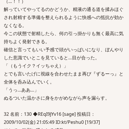
（…！！）
解っていてやってるのかどうか、精液の通る道を揉みほぐ
され射精する準備を整えられるように快感への抵抗が効か
なくなる。
今この状態で射精したら、何の引っ掛かりも無く最高に気
持ちよく発射できる。
確信と言ってもいい予感で頭がいっぱいになり、ぼんやり
した意識でいとこを見ていると…目が合った。
「（もうイク？イッちゃえ）」
とでも言いたげに視線を合わせたまま再び『ずるーっ』と
全体を呑み込んでいく。
「うっ…ああ…」
ぬるついた温かさに身をかがめながら声を漏らす。
32 名前：130 ◆REqI9JYv16 [sage] 投稿日：
2009/10/02(金) 21:05:49 ID:kt/Peshu0 [19/37]