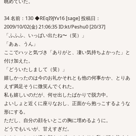
眺めていた。
34 名前：130 ◆REqI9JYv16 [sage] 投稿日：
2009/10/02(金) 21:06:35 ID:kt/Peshu0 [20/37]
「ふふふ、いっぱい出たね〜（笑）」
「あぁ、うん」
ここでハッと気づき「ありがと、凄い気持ちよかった」と
付け加えた。
「どういたしまして（笑）」
嬉しかったのは今のお礼かそれとも他の何事かか、とりあ
えず満足そうに微笑んでくれた。
私も嬉しいのだが、何せ出したばかりで脱力中。
よいしょと近くに座りなおし、正面から抱っこするような
形にする。
ただし、自分の顔をいとこの胸に埋めるように。
どうでもいいが、甘えすぎだ。