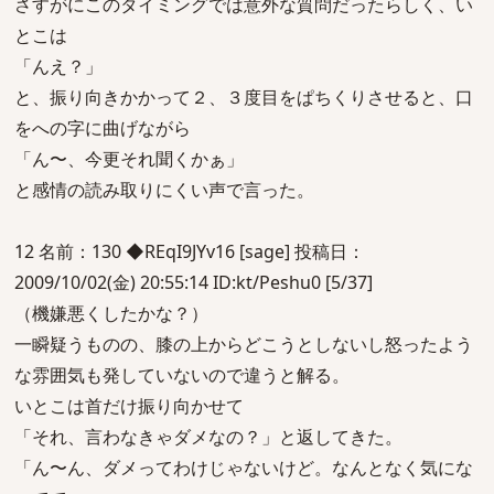
さすがにこのタイミングでは意外な質問だったらしく、い
とこは
「んえ？」
と、振り向きかかって２、３度目をぱちくりさせると、口
をへの字に曲げながら
「ん〜、今更それ聞くかぁ」
と感情の読み取りにくい声で言った。
12 名前：130 ◆REqI9JYv16 [sage] 投稿日：
2009/10/02(金) 20:55:14 ID:kt/Peshu0 [5/37]
（機嫌悪くしたかな？）
一瞬疑うものの、膝の上からどこうとしないし怒ったよう
な雰囲気も発していないので違うと解る。
いとこは首だけ振り向かせて
「それ、言わなきゃダメなの？」と返してきた。
「ん〜ん、ダメってわけじゃないけど。なんとなく気にな