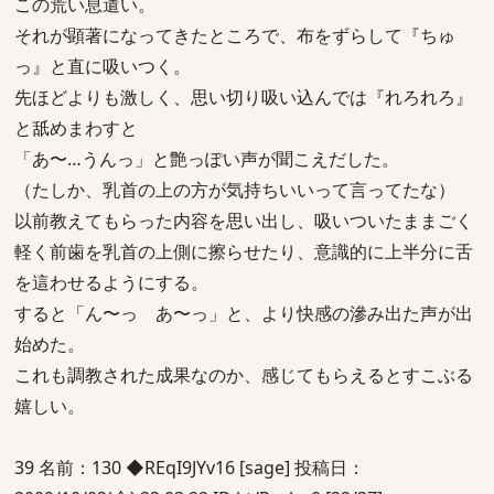
この荒い息遣い。
それが顕著になってきたところで、布をずらして『ちゅ
っ』と直に吸いつく。
先ほどよりも激しく、思い切り吸い込んでは『れろれろ』
と舐めまわすと
「あ〜…うんっ」と艶っぽい声が聞こえだした。
（たしか、乳首の上の方が気持ちいいって言ってたな）
以前教えてもらった内容を思い出し、吸いついたままごく
軽く前歯を乳首の上側に擦らせたり、意識的に上半分に舌
を這わせるようにする。
すると「ん〜っ あ〜っ」と、より快感の滲み出た声が出
始めた。
これも調教された成果なのか、感じてもらえるとすこぶる
嬉しい。
39 名前：130 ◆REqI9JYv16 [sage] 投稿日：