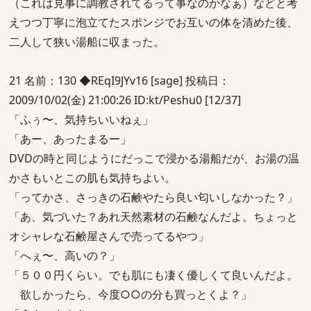
（これは見事に調教されてるって事なのかなぁ）などと考
えつつ丁寧に泡立てたスポンジでお互いの体を清めた後、
二人して狭い湯船に収まった。
21 名前：130 ◆REqI9JYv16 [sage] 投稿日：
2009/10/02(金) 21:00:26 ID:kt/Peshu0 [12/37]
「ふぅ〜、気持ちいいねぇ」
「あー、あったまるー」
DVDの時と同じようにだっこで浸かる湯船だが、お湯の温
かさもいとこの肌も気持ちよい。
「ってかさ、さっきの石鹸やたら良い匂いしなかった？」
「あ、気づいた？あれ天然素材の石鹸なんだよ。ちょっと
オシャレな石鹸屋さんで売ってるやつ」
「へぇ〜、高いの？」
「５００円くらい。でも肌にも凄く優しくて良いんだよ。
欲しかったら、今度○○の分も買っとくよ？」