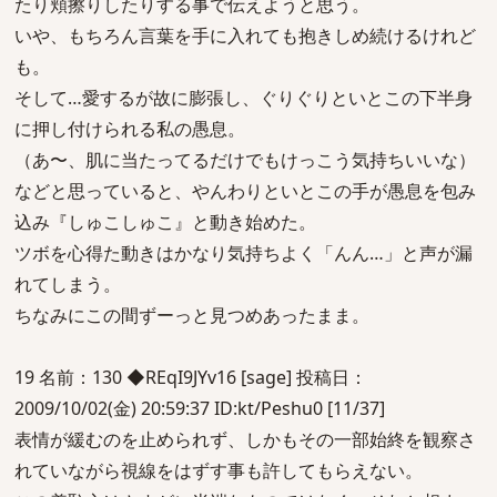
たり頬擦りしたりする事で伝えようと思う。
いや、もちろん言葉を手に入れても抱きしめ続けるけれど
も。
そして…愛するが故に膨張し、ぐりぐりといとこの下半身
に押し付けられる私の愚息。
（あ〜、肌に当たってるだけでもけっこう気持ちいいな）
などと思っていると、やんわりといとこの手が愚息を包み
込み『しゅこしゅこ』と動き始めた。
ツボを心得た動きはかなり気持ちよく「んん…」と声が漏
れてしまう。
ちなみにこの間ずーっと見つめあったまま。
19 名前：130 ◆REqI9JYv16 [sage] 投稿日：
2009/10/02(金) 20:59:37 ID:kt/Peshu0 [11/37]
表情が緩むのを止められず、しかもその一部始終を観察さ
れていながら視線をはずす事も許してもらえない。