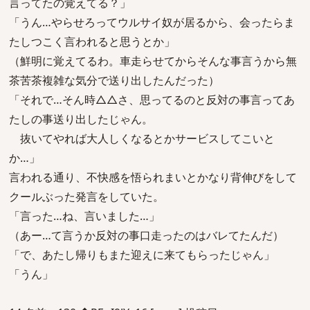
言ってたの覚えてる？」
「うん…やらせろってウルサイ奴が居るから、会ったらま
たしつこく言われると思うとか」
（鮮明に覚えてるわ。車走らせてからそんな事言うから無
茶苦茶複雑な気分で送り出したんだった）
「それで…そん時△△さ、思ってるのと反対の事言ってあ
たしの事送り出したじゃん。
抜いてやれば大人しくなるとかサービスしてこいと
か…」
言われる通り、不快感を悟られまいとかなり背伸びをして
クールぶった発言をしていた。
「言った…ね、言いました…」
（あー…て言うか反対の事口走ったのはバレてたんだ）
「で、あたし帰りもまた迎えに来てもらったじゃん」
「うん」