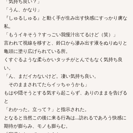
「気持ち良い？」
「うん、かなり」
『しゅるしゅる』と動く手が生み出す快感にすっかり虜な
私。
「もうイキそう？すっごい我慢汁出てるけど（笑）」
言われて視線を移すと、鈴口から滲み出す液をぬりぬりと
亀頭に塗り広げられている所。
くすぐるような柔らかいタッチがとんでもなく気持ち良
い。
「ん、まだイカないけど。凄い気持ち良い。
そのままされてたらイッちゃうかも」
もはや隠そうとする気すら起こらず、ありのままを告げる
と
「わかった。立って？」と指示された。
となると当然この後に来る行為は…訪れるであろう快感に
期待が膨らみ、モノも膨らむ。