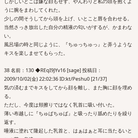
しかしいとこは嫌な顔もせず、やんわりと私の頭を抱くよ
うに腕をまわしてくれた。
少しの間そうしてから頭を上げ、いとこと唇を合わせる。
当然さっき放出した自分の精液の匂いがするが、かまわな
い。
風呂場の時と同じように、『ちゅっちゅっ』と弄うような
キスを楽しませてもらった。
38 名前：130 ◆REqI9JYv16 [sage] 投稿日：
2009/10/02(金) 22:02:36 ID:kt/Peshu0 [21/37]
気の済むまでキスをしてから顔を離し、また胸に顔を埋め
る。
ただし、今度は頬擦りではなく乳首に吸い付いた。
薄い布越しに『ちゅぱちゅぱ』と吸ったり舐めたりを繰り
返す。
唾液に塗れて隆起した乳首と、はぁはぁと耳に当たるいと