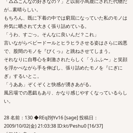
「△△こんなの好きなの？」と以前小馬鹿にされた代物だ
が…素晴らしい。
もちろん、既に下着の中では窮屈になっていた私のモノは
外気に晒されて大きく張り詰めている。
「うわ、すごっ。そんなに良いんだ？これ」
言いながらベビードールとヒラヒラさせる姿はさらに凶悪
で、股間のモノを『びくっ』と跳ねさせてしまう。
それなりに自尊心を刺激されたらしく「うふふ〜」と笑顔
を浮かべながら手を伸ばし、張り詰めたモノを『にぎに
ぎ』するいとこ。
「うああ」ぞくぞくと快感が湧きあがる。
風呂場での悪戯もあり、かなり感じやすくなっているらし
い。
28 名前：130 ◆REqI9JYv16 [sage] 投稿日：
2009/10/02(金) 21:03:38 ID:kt/Peshu0 [16/37]