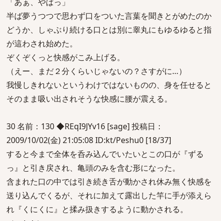
「あぁ、やばっ」
半ば夢うつつで思わず口をついた言葉を聞きとがめたのか
どうか、しゃぶり続ける口とは別に睾丸にもゆるゆると指
が這わされ始めた。
ぞくぞくっと快感がこみ上げる。
（えー、まだ２分くらいじゃないの？さすがに…）
我慢しきれないというわけではないものの、身を任せると
そのまま吸い出されそうな快感に腰が震える。
30 名前：130 ◆REqI9JYv16 [sage] 投稿日：
2009/10/02(金) 21:05:08 ID:kt/Peshu0 [18/37]
すると今まで全体を呑み込んでいたいとこの口が『ずる
っ』と引き戻され、亀頭のみを含む形になった。
含まれた口の中では引き続き舌が動かされ休み無く快感を
送り込んでくるが、それに加えて露出した竿に手が添えら
れ『くにくに』と揉み扱きするように動かされる。