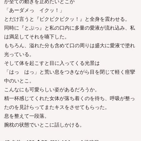
か全ての動きを止めたいとこが
「あーダメっ イクッ！」
とだけ言うと『ビクビクビクッ！』と全身を震わせる。
同時に『とぷっ』と私の口内に多量の愛液が流れ込み、私
は満足してそれを嚥下した。
もちろん、溢れた分も含めて口の周りは盛大に愛液で塗れ
光っている。
そして体を起こすと目に入ってくる光景は
「はっ はっ」と荒い息をつきながら目を閉じて軽く痙攣
中のいとこ。
こんなにも可愛らしい姿があるだろうか。
精一杯感じてくれた女体が落ち着くのを待ち、呼吸が整っ
たのを見計らってまたキスをさせてもらった。
息を整えて一段落。
腕枕の状態でいとこに話しかける。