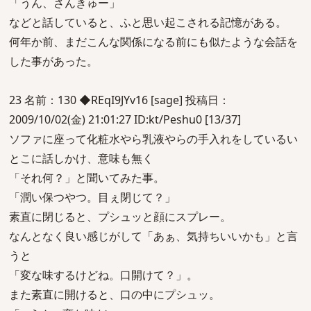
「うん、さんきゅー」
などと話していると、ふと思い起こされる記憶がある。
何年か前、まだこんな関係になる前にも似たような会話を
した事があった。
23 名前：130 ◆REqI9JYv16 [sage] 投稿日：
2009/10/02(金) 21:01:27 ID:kt/Peshu0 [13/37]
ソファに座って化粧水やら乳液やらの手入れをしているい
とこに話しかけ、意味も無く
「それ何？」と聞いてみた事。
「潤い保つやつ。目ぇ閉じて？」
素直に閉じると、プシュッと顔にスプレー。
なんとなく良い感じがして「あぁ、気持ちいいかも」と言
うと
「変な味するけどね。口開けて？」。
また素直に開けると、口の中にプシュッ。