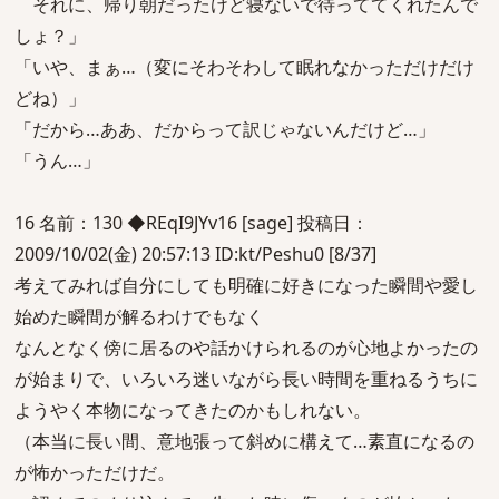
それに、帰り朝だったけど寝ないで待っててくれたんで
しょ？」
「いや、まぁ…（変にそわそわして眠れなかっただけだけ
どね）」
「だから…ああ、だからって訳じゃないんだけど…」
「うん…」
16 名前：130 ◆REqI9JYv16 [sage] 投稿日：
2009/10/02(金) 20:57:13 ID:kt/Peshu0 [8/37]
考えてみれば自分にしても明確に好きになった瞬間や愛し
始めた瞬間が解るわけでもなく
なんとなく傍に居るのや話かけられるのが心地よかったの
が始まりで、いろいろ迷いながら長い時間を重ねるうちに
ようやく本物になってきたのかもしれない。
（本当に長い間、意地張って斜めに構えて…素直になるの
が怖かっただけだ。