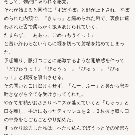
そして、強烈に吸われる感覚。
それが始まると同時に『ずぼずぼ』と顔が上下され、すぼ
められた内頬で、『きゅっ』と縮められた唇で、裏側に這
わされた舌で柔らかく扱きあげられていく。
たまらず、「ああっ、ごめっもうイっ！」
と言い終わらないうちに堰を切って射精を始めてしまっ
た。
予想通り、脈打つごとに感激するような開放感を伴って
『どびゅうっ！』『びゅうっ！』『びゅっ！』『びゅ
っ！』と精液を噴出させる。
その間いとこは逃げもせず、「んー、ふー」と鼻から息を
吐きながら全てを受けきってくれた。
やがて射精がおさまりペニスが萎えていくと『ちゅっ』と
口を離し、手近にあったティッシュを２，３枚抜き取り口
の中身をもごもごとやり始めた。
すっかり脱力した私は、へたり込んでぼうっとその光景を