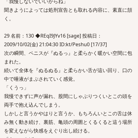
「我慢しないでいいからね」
聞きようによっては処刑宣告とも取れる内容に、素直に頷
く。
29 名前：130 ◆REqI9JYv16 [sage] 投稿日：
2009/10/02(金) 21:04:30 ID:kt/Peshu0 [17/37]
次の瞬間、ペニスが『ぬるっ』と柔らかく暖かい空間に包
まれた。
続いて全体を『ぬるぬる』と柔らかい舌が這い回り、口の
中で唾液がまぶされていく感覚。
「くうっ」
我慢できずに声が漏れ、股間にしゃぶりつくいとこの頭を
両手で抱え込んでしまう。
しかしと言うかやはりと言うか、もちろんいとこの舌は休
み無く動き続け、裏筋、亀頭の周囲とくるくると這う場所
を変えながら快感をえぐり出し続ける。