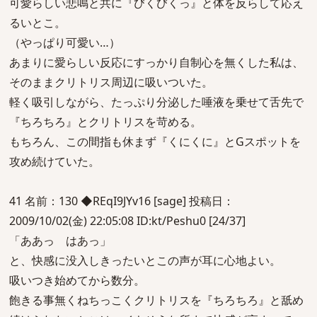
可愛らしい悲鳴と共に『びくびくっ』と体を反らして応え
るいとこ。
（やっぱり可愛い…）
あまりに愛らしい反応にすっかり自制心を無くした私は、
そのままクリトリス周辺に吸いついた。
軽く吸引しながら、たっぷり分泌した唾液を乗せて舌先で
『ちろちろ』とクリトリスを苛める。
もちろん、この間指も休まず『くにくに』とGスポットを
攻め続けていた。
41 名前：130 ◆REqI9JYv16 [sage] 投稿日：
2009/10/02(金) 22:05:08 ID:kt/Peshu0 [24/37]
「ああっ はあっ」
と、快感に没入しきったいとこの声が耳に心地よい。
吸いつき始めてから数分。
飽きる事無くねちっこくクリトリスを『ちろちろ』と舐め