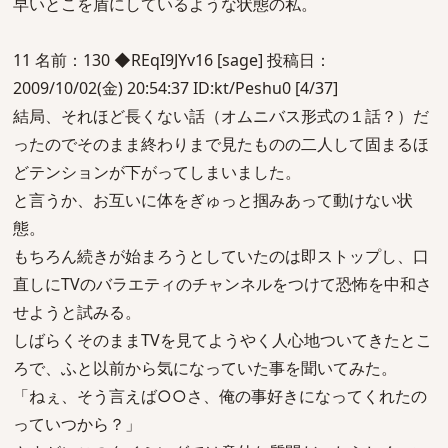
早いとこを盾にしているような状態の私。
11 名前：130 ◆REqI9JYv16 [sage] 投稿日：
2009/10/02(金) 20:54:37 ID:kt/Peshu0 [4/37]
結局、それほど長くない話（オムニバス形式の１話？）だ
ったのでそのまま終わりまで見たものの二人して固まるほ
どテンションが下がってしまいました。
と言うか、お互いに体をぎゅっと掴みあって動けない状
態。
もちろん続きが始まろうとしていたのは即ストップし、口
直しにTVのバラエティのチャンネルをつけて恐怖を中和さ
せようと試みる。
しばらくそのままTVを見てようやく人心地ついてきたとこ
ろで、ふと以前から気になっていた事を聞いてみた。
「ねぇ、そう言えば○○さ、俺の事好きになってくれたの
っていつから？」