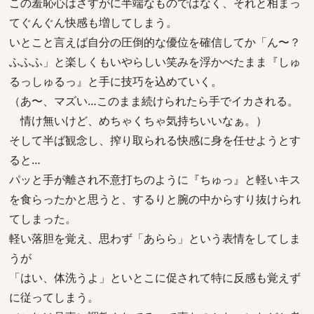
この羞恥心はさすがに半端なものではなく、それと相まっ
てぐんぐん快感も増してしまう。
いとこと言えば自分の圧倒的な優位を確信してか「ん〜？
ふふふ」と楽しくもいやらしい笑みを浮かべたまま『しゅ
るっしゅるっ』と手に技巧を込めていく。
（あ〜、マズい…このまま続けられたら手でイカされる。
情け無いけど、めちゃくちゃ気持ちいいなぁ。）
そして半ば観念し、搾り取られる快感に身を任せようとす
ると…
パッと手が離され不意打ちのように『ちゅっ』と軽いキス
を食らったかと思うと、するりと腕の中からすり抜けられ
てしまった。
軽い落胆を覚え、思わず「あらら」という表情をしてしま
うが
「はい、体洗うよ」といとこに促されて特に反感も覚えず
に従ってしまう。