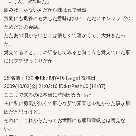
「…うん、変な味だ」
飲み物じゃないんだから味は変で当然。
質問にも返答にも大した意味は無い、ただスキンシップの
ためだけの会話。
ただあの頃からいとこは優しくて暖かくて、大好きだっ
た。
覚えてる？と、この話をしてみると向こうも覚えていた事
にはプチびっくりだが。
25 名前：130 ◆REqI9JYv16 [sage] 投稿日：
2009/10/02(金) 21:02:16 ID:kt/Peshu0 [14/37]
ここまで来るのに本当に時間がかかった。
主に私に勇気が無くて肝心な所で素直じゃ無かった事が原
因だと思うけど。
それに、これからだってお世辞にも順風満帆とは言えな
い。