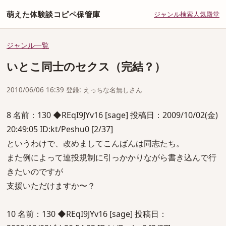
萌えた体験談コピペ保管庫
ジャンル
検索
人気
殿堂
ジャンル一覧
いとこ同士のセクス（完結？）
2010/06/06 16:39 登録: えっちな名無しさん
8 名前：130 ◆REqI9JYv16 [sage] 投稿日：2009/10/02(金)
20:49:05 ID:kt/Peshu0 [2/37]
というわけで、改めましてこんばんは同志たち。
また例によって連投規制に引っかかりながら書き込んで行
きたいのですが
支援いただけますか〜？
10 名前：130 ◆REqI9JYv16 [sage] 投稿日：