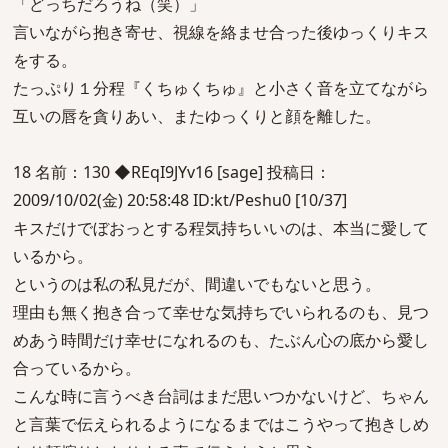
「どっちだろうね（笑）」
言いながら抱き寄せ、視線を絡ませ合った後ゆっくりキス
をする。
たっぷり１分程『くちゅくちゅ』と小さく音を立てながら
互いの唇を貪りあい、またゆっくりと顔を離した。
18 名前：130 ◆REqI9JYv16 [sage] 投稿日：
2009/10/02(金) 20:58:48 ID:kt/Peshu0 [10/37]
キスだけでぼおっとする程気持ちいいのは、本当に愛して
いるから。
というのは私の私見だが、間違いでもないと思う。
理由も無く抱き合って幸せな気持ちでいられるのも、見つ
めあう時間だけ幸せになれるのも、たぶん心の底から愛し
合っているから。
こんな時に言うべき台詞はまだ思いつかないけど、ちゃん
と言葉で伝えられるようになるまではこうやって抱きしめ