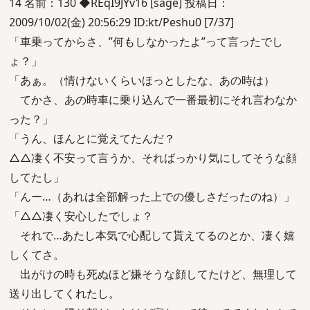
14 名前：130 ◆REqI9JYv16 [sage] 投稿日：
2009/10/02(金) 20:56:29 ID:kt/Peshu0 [7/37]
「車乗ってからさ、”何もしなかったよ”って言ったでし
ょ？」
「あぁ。（情けないくらいほっとしたな、あの時は）
てかさ、あの時車に乗り込んで一番最初にそれ言わなか
った？」
「うん、ほんとに覚えてたんだ？
△△凄く不安って言うか、そればっかり気にしてそうな顔
してたし」
「んー…（あれは全部解った上での優しさだったのね）」
「△△凄く安心したでしょ？
それで…あたし本気で心配して貰えてるのとか、凄く嬉
しくてさ。
出がけの時も死ぬほど嫌そうな顔してたけど、無理して
送り出してくれたし。