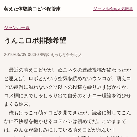
萌えた体験談コピペ保管庫
ジャンル
検索
人気
殿堂
ジャンル一覧
うんこロボ排除希望
2010/06/09 00:30 登録: えっちな仕分け人
最近の萌えコピだが、ぬこネタの連続投稿が終わったか
と思えば、ロボとかいう空気を読めないウンコが、萌えコ
ピの趣旨に沿わないクソ以下の投稿を繰り返すばかりか、
コメ欄にまでしゃしゃり出て自分のオナニー理論を浴びせ
まくる始末。
俺もけっこう萌えコピを見てきたが、読者に対してこん
なに不快感を抱かせるコテハンは初めてだ。このままで
は、みんなが楽しみにしている萌えコピが危ない！