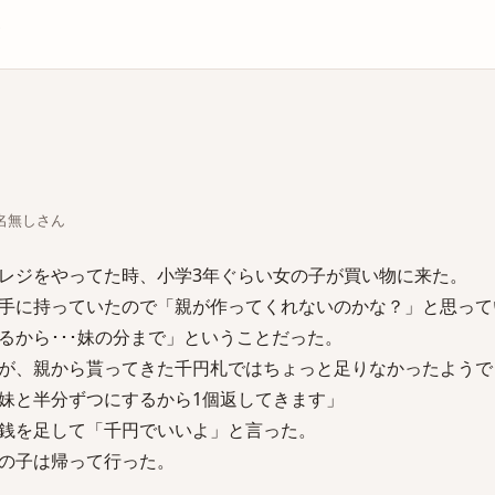
庫
ちな名無しさん
レジをやってた時、小学3年ぐらい女の子が買い物に来た。
手に持っていたので「親が作ってくれないのかな？」と思って
るから･･･妹の分まで」ということだった。
が、親から貰ってきた千円札ではちょっと足りなかったようで
ーは妹と半分ずつにするから1個返してきます」
銭を足して「千円でいいよ」と言った。
の子は帰って行った。