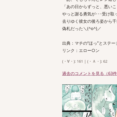
「あの日からずっと、悪い
やっと謝る勇気が･･･受け
去りゆく彼女の後ろ姿から千
偽札だった＼(^o^)／
出典：マチの“ほっ”とステー
リンク：エロー○ン
(・∀・): 161 | (・Ａ・): 62
過去のコメントを見る（63