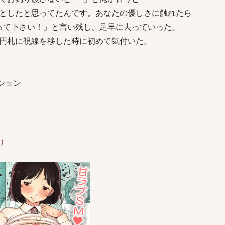
ことしたと思ってたんです。あなたの優しさに触れたら
取って下さい！」と言い残し、足早に去っていった。
円札に視線を移した時に初めて気付いた。
ション
件）