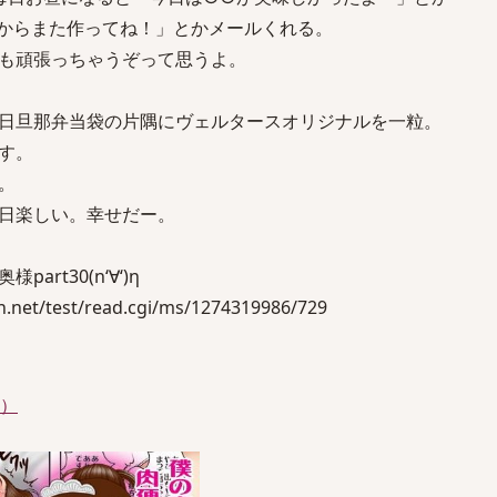
からまた作ってね！」とかメールくれる。
も頑張っちゃうぞって思うよ。
日旦那弁当袋の片隅にヴェルタースオリジナルを一粒。
す。
。
日楽しい。幸せだー。
rt30(n‘∀‘)η
.net/test/read.cgi/ms/1274319986/729
件）