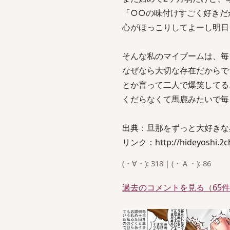
「○○の味付けすごく好きだ
心がほっこりしてよーし明日
そんな私のマイブームは、毎
なぜなら大切な存在だからで
とか言って二人で爆笑してる
くだらなくて馬鹿みたいで毎
出典：旦那をずっと大好きな奥様pa
リンク：http://hideyoshi.2ch
(・∀・): 318 | (・Ａ・): 86
過去のコメントを見る（65