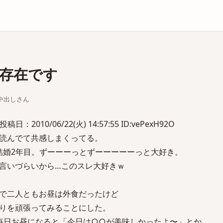
庫
存在です
ちな中出しさん
日：2010/06/22(火) 14:57:55 ID:vePexH92O
読んでて共感しまくってる。
結婚2年目。ずーーーっとずーーーーーっと大好き。
言いづらいから…このスレ大好きｗ
で二人ともお昼は外食だったけど
りを頑張ってみることにした。
毎日お昼になると「今日は○○が美味しかったよ〜」とか