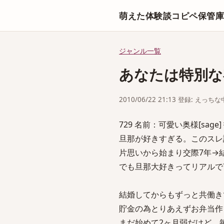
萌えた体験談コピペ保管
ジャンル一覧
あなたは特別な
2010/06/22 21:13 登録: えっ
729 名前：可愛い奥様[sage] 投稿
旦那が好きすぎる。このスレ
片思いから始まり交際7年→
でも旦那大好きってリアルで
結婚してからもずっと共働き
貯金の為とりあえずお弁当作
まだ始めて2ヶ月弱だけど、