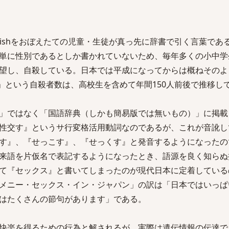
lishをおぼえたての児童・生徒が真っ先に辞書で引く言葉であ
単に性別であるとしか書かれていないため、毎年多くの小中学
望し、自殺している。日本では平成になってからは概ねそのよ
望」という自殺者数は、高校生を含めて年間150人前後で推移し
」ではなく「国語辞典（しかも簡易版では無いもの）」に掲載
性交す』というサ行変格活用動詞なのであるが、これが音訛し
す』、『せっこす』、『せっくす』と発音するようになったの
来語を片仮名で表記するようになったとき、語源を良く知らぬ
て『セックス』と書いてしまったのが現代日本に定着している
メニー・セックス・イン・ジャパン」の訳は「日本ではいっぱ
はたくさんの節句があります」である。
快楽を得るための行為と解されるが、実際は遺伝情報の伝達で