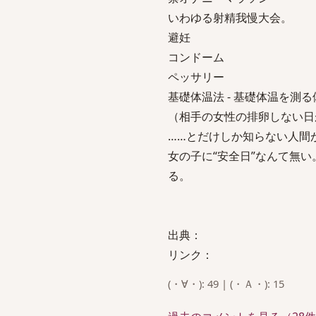
いわゆる射精我慢大会。
避妊
コンドーム
ペッサリー
基礎体温法 - 基礎体温を
（相手の女性の排卵しない日
……とだけしか知らない人間
女の子に“安全日”なんて無
る。
出典：
リンク：
(・∀・): 49 | (・Ａ・): 15