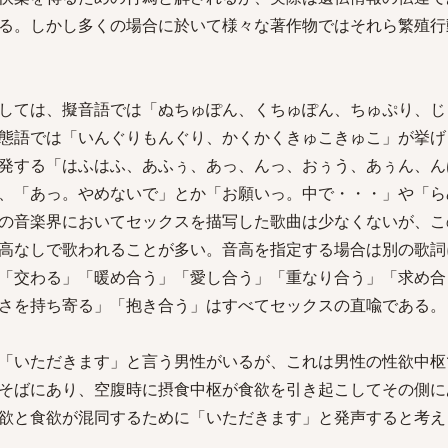
る。しかし多くの場合に於いて様々な著作物ではそれら繁殖行
しては、擬音語では「ぬちゅぽん、くちゅぽん、ちゅぷり、じ
態語では「いんぐりもんぐり、かくかくきゅこきゅこ」が挙げ
発する「はふはふ、あふぅ、あっ、んっ、おぅう、あぅん、ん
、「あっ。やめないで」とか「お願いっ。中で・・・」や「ら
の音楽界においてセックスを描写した歌曲は少なくないが、こ
高なしで歌われることが多い。音高を指定する場合は別の歌詞
「交わる」「暖め合う」「愛し合う」「重なり合う」「求め合
さを持ち寄る」「抱き合う」はすべてセックスの直喩である。
「いただきます」と言う男性がいるが、これは男性の性欲中枢
そばにあり、空腹時に摂食中枢が食欲を引き起こしてその側に
欲と食欲が混同するために「いただきます」と発声すると考え