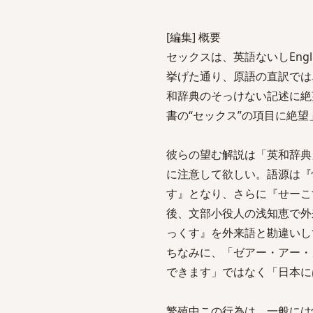
[編集] 概要
セックスは、英語ないしEng
挙げた通り、原語の直訳では
和辞典のそっけない記述に絶
書の“セックス”の項目に絶
彼らの望む解説は「英和辞典
に注意して欲しい。語源は『
す』となり、さらに『せーこ
後、文部小役人の浅知恵で外
っくす』を外来語と勘違いし
ちなみに、「ゼアー・アー・
できます」ではなく「日本に
繁殖中この行為は、一般には