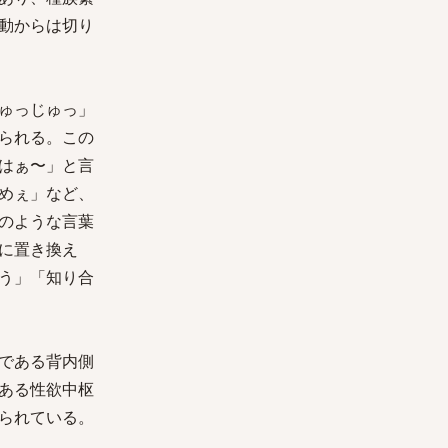
動からは切り
ゅっじゅっ」
られる。この
はぁ〜」と言
めぇ」など、
のような言葉
に置き換え
う」「知り合
である背内側
ある性欲中枢
られている。