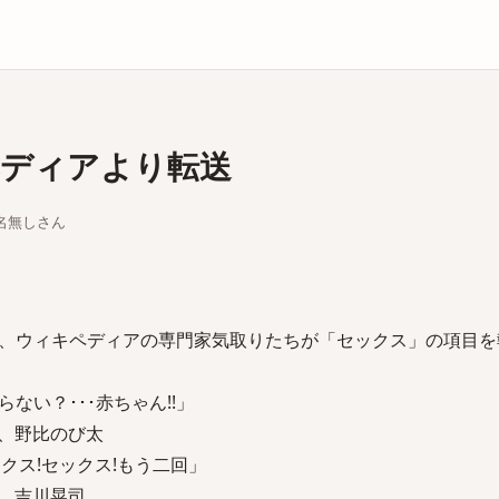
庫
ディアより転送
ちな名無しさん
、ウィキペディアの専門家気取りたちが「セックス」の項目を
ない？･･･赤ちゃん!!」
いて、野比のび太
ックス!セックス!もう二回」
いて、吉川晃司