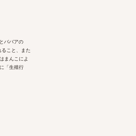
イとババアの
れること、また
はまんこによ
に「生殖行