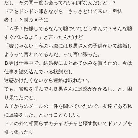
だし、その間一度も会ってないはずなんだけど…？
ドアをドンドン叩きながら「さっさと出て来い！卑怯
者！」と叫ぶＡ子に
「Ａ子！妊娠してるなんて嘘ついてどうすんの？そんな嘘
すぐバレるよ？」と言ったんだけど
「嘘じゃない！私のお腹にはＢ男さんの子供がいて結婚し
ようって言われてるんだ」って言い張った。
Ｂ男は仕事中で、結婚後にまとめて休みを貰うため、今は
仕事を詰め込んでいる状態だし
迷惑かけたくないから連絡は取れない。
でも、警察を呼んでもＢ男さんに迷惑がかかるし、と、困
り果てたのと、
Ａ子からのメールの一件を聞いていたので、友達である私
に連絡をした、ということらしい。
ドアの外で相変らずガチャガチャと壊す勢いでドアノブを
引っ張ったり