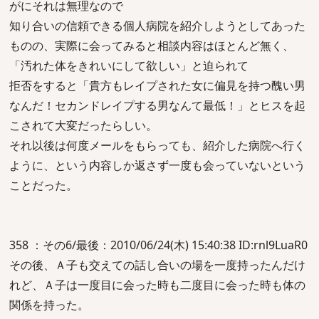
がにそれは無理なので
知り合いの信頼できる個人病院を紹介しようとしてあった
ものの、実際に会ってみると相談内容はほとんど無く、
「汚れた体をきれいにして欲しい」と迫られて
拒否をすると「貴方もレイプされた女に偏見を持つ醜い男
なんだ！セカンドレイプする男なんて最低！」とヒスを起
こされて大変だったらしい。
それ以後は何度メールをもらっても、紹介した病院へ行く
ように、という内容しか返さず一度も会っていないという
ことだった。
358 ：その6/最後：2010/06/24(木) 15:40:38 ID:rnl9LuaR0
その後、Ａ子も交えての話し合いの場を一度持ったんだけ
れど、Ａ子は一度目に会った時も二度目に会った時も体の
関係を持った。