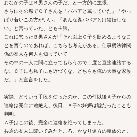
おなかの子はＢ男さんの子だ、と一方的に主張。
さらにその席でＣ子さんを「ババアと罵っていた」「やっ
ぱり若いこの方がいい」「あんな糞ババアとは結婚しな
い」と言っていた、とも主張。
これに怒ったＢ男さんが「それ以上Ｃ子を貶めるようなこ
とを言うのであれば、こちらも考えがある。仕事柄法律関
係の友人を何人も知っていて
その中の一人に間に立ってもらうので二度と直接連絡する
な。Ｃ子にも私子にも近づくな。どちらも俺の大事な家族
だ。」と宣言をした。
実際、どういう手段を使ったのか、この件以後Ａ子からの
連絡は完全に途絶え、後日、Ａ子の妊娠は嘘だったことも
判明。
Ａ子はこの後、完全に連絡を絶ってしまった。
共通の友人に聞いてみたところ、かなり遠方の親族のとこ