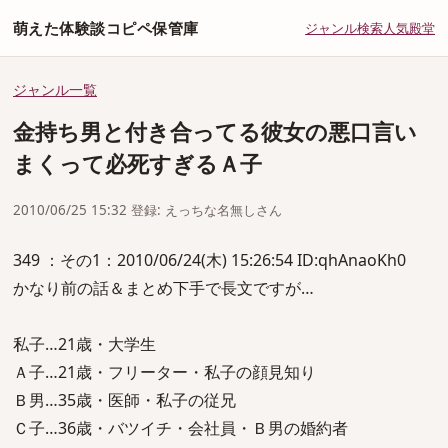
萌えた体験談コピペ保管庫
ジャンル
検索
人気
殿堂
ジャンル一覧
金持ち男と付き合ってる彼女の悪口言い
まくって必死すぎるＡ子
2010/06/25 15:32 登録: えっちな名無しさん
349 ：その1：2010/06/24(木) 15:26:54 ID:qhAnaoKh0
かなり前の話＆まとめ下手で長文ですが…
私子…21歳・大学生
Ａ子…21歳・フリーター・私子の顔見知り
Ｂ男…35歳・医師・私子の従兄
Ｃ子…36歳・バツイチ・会社員・Ｂ男の婚約者