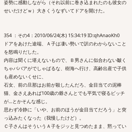
姿勢に感動しながら（それ以前に巻き込まれたのも彼女の
せいだけどｗ）大きくうなずいてドアを開けた。
354 ：その4：2010/06/24(木) 15:34:19 ID:qhAnaoKh0
ドアをあけた途端、Ａ子は凄い勢いで訳のわからないこと
を怒鳴りだした。
内容は聞くに堪えないもので、Ｂ男さんに似合わない皺く
ちゃババアがでしゃばるな、樹海へ行け、高齢出産で子供
も産めないくせに、
石女、前の旦那はお前が殺したんだろ、金目当ての泥棒
猫、金さえあれば100歳の爺さんとでも平気で寝るビッチ
が…とかそんな感じ。
思わず冷静に「いや、お前のほうが金目当てだろう」と突
っ込みたくなった（我慢したけど）。
Ｃ子さんはそういうＡ子をジッと見つめたまま、黙ってい