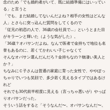
念のため「でも婚約者がいて、既に結婚準備にはいってい
る」と言うと
「でも、まだ結婚してないんだよね？相手の女性はどんな
人」とさらに突っ込んだ質問をしてくるので
「従兄の初恋の人で、36歳の会社員で…」というとまた目
がキラーンと輝いた（ような気がした）。
「36歳？オバサンだよね。なんで医者で金持ちで地位も名
誉もあるのに、若くてかわいい子じゃなくて
そんなオバサン選んだんだろ？金持ちなの？物凄い美人と
か？」
ちなみにＣ子さんは普通の家庭に育った女性で、ややぽっ
ちゃりでいつも笑顔で、多少若く見えるタイプではあるけ
れど
それでも30代前半程度に見える（言っちゃ悪いが）やっぱ
りオバサンだった。
そういう話をすると「そうなんだ〜。オバサンなんだ〜。