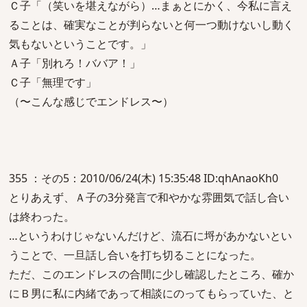
Ｃ子「（笑いを堪えながら）…まぁとにかく、今私に言え
ることは、確実なことが判らないと何一つ動けないし動く
気もないということです。」
Ａ子「別れろ！ババア！」
Ｃ子「無理です」
（〜こんな感じでエンドレス〜）
355 ：その5：2010/06/24(木) 15:35:48 ID:qhAnaoKh0
とりあえず、Ａ子の3分発言で和やかな雰囲気で話し合い
は終わった。
…というわけじゃないんだけど、流石に埒があかないとい
うことで、一旦話し合いを打ち切ることになった。
ただ、このエンドレスの合間に少し確認したところ、確か
にＢ男に私に内緒であって相談にのってもらっていた、と