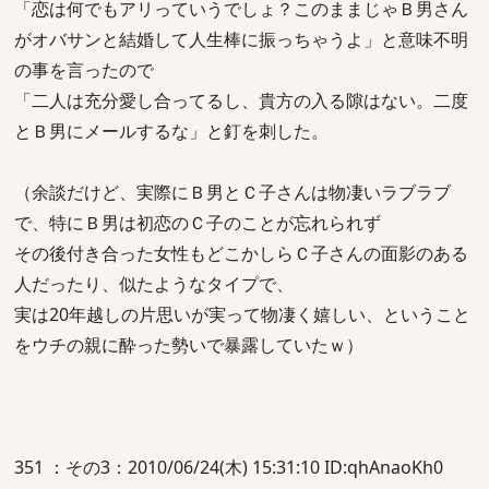
「恋は何でもアリっていうでしょ？このままじゃＢ男さん
がオバサンと結婚して人生棒に振っちゃうよ」と意味不明
の事を言ったので
「二人は充分愛し合ってるし、貴方の入る隙はない。二度
とＢ男にメールするな」と釘を刺した。
（余談だけど、実際にＢ男とＣ子さんは物凄いラブラブ
で、特にＢ男は初恋のＣ子のことが忘れられず
その後付き合った女性もどこかしらＣ子さんの面影のある
人だったり、似たようなタイプで、
実は20年越しの片思いが実って物凄く嬉しい、ということ
をウチの親に酔った勢いで暴露していたｗ）
351 ：その3：2010/06/24(木) 15:31:10 ID:qhAnaoKh0