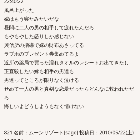
22:40:22
風呂上がった
嫁はもう寝たみたいだな
昼間に二人の男の相手して疲れたんだろ
もやもやした怒りしか感じない
興信所の指導で嫁の財布あさってる
ラブホのプレゼント券集めてるよ
近所の薬局で買った濡れタオルのレシートお出てきたし
正直殺したい嫁も相手の男達も
男達ってところが限りなく泣ける
せめて一人の男と真剣な恋愛だったらどんなに救われただ
ろ
悔しいよどうしようもなく情けない
821 名前：ムーンリゾート[sage] 投稿日：2010/05/22(土)