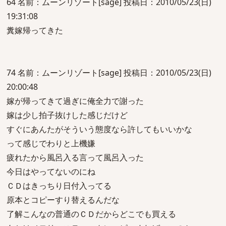
64 名前：ムーンリゾート[sage] 投稿日：2010/05/23(日)
19:31:08
糞嫁帰ってきた
74 名前：ムーンリゾート[sage] 投稿日：2010/05/23(日)
20:00:48
嫁が帰ってきて過ぎに俺全力で謝った
嫁は少し拍子抜けした感じだけど
すぐにあんたがそういう態度なら許してもいいかな
って感じでわりと上機嫌
疲れたから風呂入る言って風呂入った
今日はやってないのにね
ＣＤはきっちり日付入ってる
原本とコピーすり替えるんだな
了解こんなの普通のＣＤだからどこでも買える