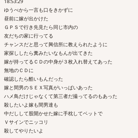
18:53:29
ゆうべから一言も口をきかずに
昼前に嫁が出かけた
ＧＰＳで行き先見たら同じ市内の
友だちの家に行ってる
チャンスだと思って興信所に教えられたように
家探ししたら糞みたいなもんが出てきた
嫁が持ってるＣＤの中身が３枚入れ替えてあった
無地のＣＤに
確認したら酷いもんだった
嫁と間男のＳＥＸ写真がいっぱいあった
ハメ鳥だけじゃなくて第三者だ撮ってるのもあった
殺したいよ嫁も間男達も
中だしして股開かせた嫁に手枕してベットで
Ｖサインでニッコリ
殺してやりたいよ