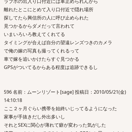
ラブホの出入り口付近には車止められんから
離れたとこにとめて入り口付近で隠れ場所
探してたら興信所の人に呼び止められた
見つかるからダメだって言われて
いまいろいろ教えてくれてる
タイミングが合えば自分の望遠レンズつきのカメラ
で俺の嫁の写真も撮ってくれるって
車で嫁を追いかけたらすぐ見つかる
GPSがついてるからある程度は追跡できるし
596 名前：ムーンリゾート[sage] 投稿日：2010/05/21(金)
14:10:18
ここ２ヶ月ぐらい携帯を始終いじってるようになった
家事が手抜きだし外出多いし
それとSEXに関心が薄れて癖が変わった気がした