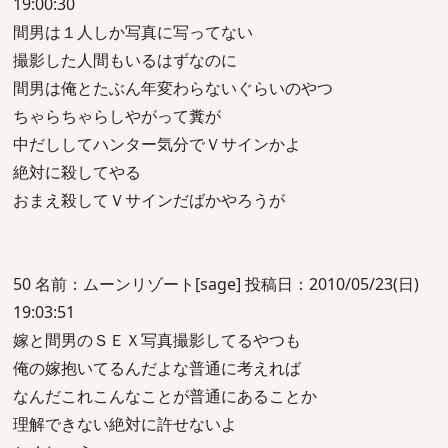
19:00:30
間男は１人しか写真に写ってない
撮影した人間もいるはずなのに
間男は俺とたぶん年変わらないぐらいのやつ
ちゃらちゃらしやがって糞が
中だししてハンター気分でＶサインかよ
絶対に殺してやる
おまえ殺してＶサインだばかやろうが
50 名前：ムーンリゾート[sage] 投稿日：2010/05/23(日)
19:03:51
嫁と間男のＳＥＸ写真撮影してるやつも
俺の嫁抱いてるんだよな普通に考えれば
なんだこれこんなことが普通にあることか
理解できない絶対に許せないよ