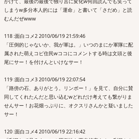
かけて、最後の最後で独り言に変化w何回読んでも笑って
しまうw多分本人的には「運命」と書いて「さだめ」と読
むんだぜwww
118 :面白コメ2 2010/06/19 21:59:46
「圧倒的じゃないか、我が軍は。」いつのまにか軍隊に配
属された萌えコピ住民wココにコメントする時は文頭と後
尾にサー！を付けんといけなサー！
119 :面白コメ3 2010/06/19 22:07:54
「路傍の石、ありがとう。リンボー！」を見て、自分に賛
同してくれたんだと思い込むwどれだけ考えても繋がりま
せんサー！お花畑っぷりに、オクスリさんかと疑いました
サー！
120 :面白コメ4 2010/06/19 22:16:42