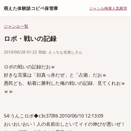
萌えた体験談コピペ保管庫
ジャンル
検索
人気
殿堂
ジャンル一覧
ロボ・戦いの記録
2010/06/28 01:22 登録: えっちな名無しさん
ロボの戦いの記録だおｗ
好きな言葉は「顔真っ赤だぜ」と「占拠」だおｗ
愚民ども、粘着に勝利した俺の戦いの記録、見てくれおｗ
ｗｗ
54:うんこロボ◆c3c37IR6 2010/06/10 12:13:09
おいおいおい！人の名前出しといてイイの伸びが悪いぜ！