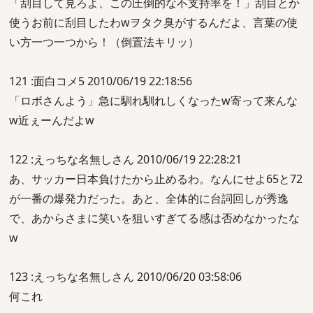
「刮目して見ろよ、この圧倒的な不支持率を！」刮目とか
使うお前に刮目したわwヲタク臭がするんだよ、言葉の使
い方一つ一つから！（倒置法キリッ）
121 :面白コメ5 2010/06/19 22:18:56
「ロボさんよう」急に馴れ馴れしくなったw寄って来んな
w近ぇーんだよw
122 :えっちな名無しさん 2010/06/19 22:28:21
あ、サッカー日本負けたから止めるわ。なんにせよ65と72
が一番の爆発力だった。あと、全体的に台詞回しが秀逸
で、あからさまに笑いを狙いすぎてる感は否めなかったな
w
123 :えっちな名無しさん 2010/06/20 03:58:06
何これ