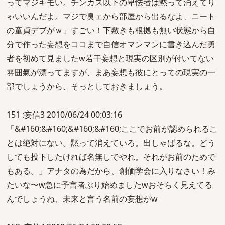
ってマジキモい。チンカス以下の卑怯者は黙って消えてり
ゃいいんだよ。マジで臭ェから部屋から出るなよ、ニート
の童貞デブがｗ」すごい！下敷きも根拠も無い状態から自
分で作った妄想をココまで自信オマンマンに書き込んだ勇
者を初めて見ましたw若干妄想と現実の区別が付いてない
雰囲氣が漂ってますが、まあ妄想も彼にとっての現実の一
部でしょうから、そっとしておきましょう。
151 :妄信3 2010/06/24 00:03:16
「&#160;&#160;&#160;&#160;ここでお前が認められるこ
とは絶対にない。黙って消えていろ。出しゃばるな。どう
しても投下したければ名無しでやれ。それがお前のためで
もある。」アナタの為だから、創価学会に入りなさい！み
たいな〜w急に予言者ぶり始めましたwおそらく見えてる
んでしょうね、未来と言う名前の妄想がw