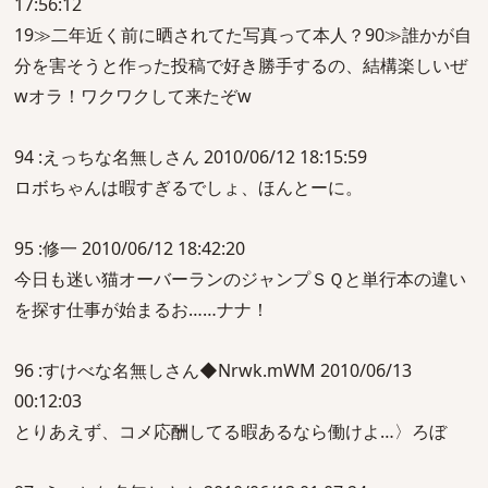
17:56:12
19≫二年近く前に晒されてた写真って本人？90≫誰かが自
分を害そうと作った投稿で好き勝手するの、結構楽しいぜ
wオラ！ワクワクして来たぞw
94 :えっちな名無しさん 2010/06/12 18:15:59
ロボちゃんは暇すぎるでしょ、ほんとーに。
95 :修一 2010/06/12 18:42:20
今日も迷い猫オーバーランのジャンプＳＱと単行本の違い
を探す仕事が始まるお……ナナ！
96 :すけべな名無しさん◆Nrwk.mWM 2010/06/13
00:12:03
とりあえず、コメ応酬してる暇あるなら働けよ…〉ろぼ