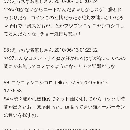
97 :えっちな名無しさん 2010/06/13 01:07:24
>>96 働かないからニートなんだよｗしかしスゲェ嫌われ
っぷりだな…コイツこの性格だったら絶対友達いないだろ
ｗそれで「愚民どもが」とかブツブツニヤニヤシコシコし
てるんだろうな…チョー気持ち悪い！
98 :えっちな名無しさん 2010/06/13 01:23:52
>>97こんなコメントする奴が好かれるはずがない。いつの
間にか名無しでコメするようになったカス野郎だしな
99 :ニヤニヤシコシコロボ◆c3c37IR6 2010/06/13
12:36:58
94≫勢？確かに機種変でネット難民化してからゴッソリ時
間が出きたお。96≫解った。頑張って迷い猫オーバーラン
の違いを探すお。