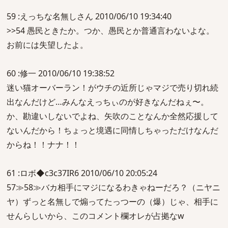
59 :えっちな名無しさん 2010/06/10 19:34:40
>>54 愚民ときたか。つか、愚民とか普通言わないよな。
お前には失望したよ。
60 :修一 2010/06/10 19:38:52
迷い猫オーバーラン！がウチの近所じゃマジで売り切れ続
出なんだけど…みんなえっちぃのが好きなんだねぇ〜。
か、勘違いしないでよね、矢吹のことなんか全然応援して
ないんだから！ちょっと境遇に同情しちゃっただけなんだ
からね！！ナナ！！
61 :ロボ◆c3c37IR6 2010/06/10 20:05:24
57≫58≫バカ相手にマジになるわきゃねーだろ？（ニヤニ
ヤ）ずっと名無しで煽ってたっつーの（爆）じゃ、相手に
せんらしいから、このコメント欄オレが占拠なw