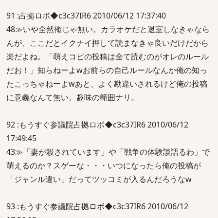
91 :占拠ロボ◆c3c37IR6 2010/06/12 17:37:40
48≫いや全然俺じゃ無い。カラオケだと退室しなきゃなら
んが、ここだとイクナイ押して読まなきゃ良いだけだから
楽だよね。「萌えコピの投稿は全て読むのがオレのルール
だお！」知らねーよwお前らの自己ルールなんか俺の知っ
たこっちゃねーよwあと、よく勘違いされるけど俺の投稿
に意義なんて無い。趣味の範囲ナリ。
92 :もうすぐ参議院占拠ロボ◆c3c37IR6 2010/06/12
17:49:45
43≫「妻が殺されています」や「戦争の体験談語るわ」で
萌えるのか？スゲーな・・・いつになったら俺の投稿が
「ジャンル違い」だってツッコミが入るんだろうなw
93 :もうすぐ参議院占拠ロボ◆c3c37IR6 2010/06/12