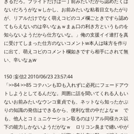
きるだろ。プライドだけは一丁前みたいだから認めたくは
ないだろうがなｗしかし、お前みたいな粘着目立ちたがり
が、リアルだけでなく萌えコピのコメ欄ごときですら認め
てもらえないのは辛いなぁｗまぁ口の利き方というものを
知らないようだから仕方ないな。」俺の支援イイ連打を真
に受けてしまった仕方のないコメントw本人は味方を作り
に出て、萌えコピのコメント欄如きですら相手にされて無
い、辛いなぁw
150 :妄信2 2010/06/23 23:57:44
「>>84 >>85 コテハンもIDも入れずに必死にフェードアウ
トしようとしてるんだな。周囲に話を聞いてくれる人もい
ないお前みたいなウンコ童貞でも、ネットなら知ったかぶ
りの知識の発信はできるから、便利な世の中だよなｗ で
も、他人とコミュニケーション取るのはリアル同様カス以
下の能力しかないようだがなｗ ロリコン臭まで纏いやが