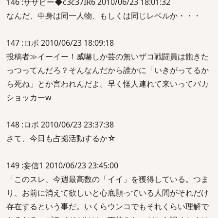
146 :サザビー◆c3c37IR6 2010/06/23 18:01:32
なんだ、中身は同一人物、もしくは同じレベルか・・・
147 :ロボ 2010/06/23 18:09:18
投稿者≫イーイー！威嚇しか芸の無いザコ戦闘員は飽きた
っつってんだろ？そんなんだから誰かに「いきがってるか
ら死ね」とか言われんだよ。早く怪人連れて来いってバカ
ショッカーw
148 :ロボ 2010/06/23 23:37:38
さて、今日も占拠活動するか☆
149 :妄信1 2010/06/23 23:45:00
「このスレ、今週最高数の「イイ」を獲得している。つま
り、お前に消えて欲しいと心底願っている人間がそれだけ
存在するという事だ。いくらウンコでもそれくらい理解で