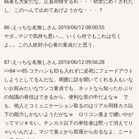
稿者も大変だな。正直同情するわ・・・幼女にめ！された
し、このへんで止めてあげようかな・・・？
86 :えっちな名無しさん 2010/06/12 08:00:55
ヤダ…マジで気持ち悪い…。いくら何でもこれは引く
よ…。この人絶対小心者の童貞だと思う。
87 :えっちな名無しさん 2010/06/12 09:56:28
>>84 >>85 コテハンもIDも入れずに必死にフェードアウト
しようとしてるんだな。周囲に話を聞いてくれる人もいな
いお前みたいなウンコ童貞でも、ネットなら知ったかぶり
の知識の発信はできるから、便利な世の中だよなｗ で
も、他人とコミュニケーション取るのはリアル同様カス以
下の能力しかないようだがなｗ ロリコン臭まで纏いやが
ってマジキモい。チンカス以下の卑怯者は黙って消えてり
ゃいいんだよ。マジで臭ェから部屋から出るなよ、ニート