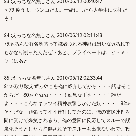
83 :えっちな名無しさん 2010/06/12 00:40:47
＞79 違うよ、ウンコだよ。一緒にしたら大学生に失礼だ
ろ！
84 :えっちな名無しさん 2010/06/12 02:11:43
79≫あんな有名所貼って識者ぶれる神経は無いなwあれで
もかなり削ったんだぜ？あと、プライベートは、ヒ・ミ・
ツ（はあと
85 :えっちな名無しさん 2010/06/12 02:33:44
81≫取り敢えずみやこを俺に紹介してから・・・話はそこ
からだ。80≫ぐぬぬ・・・！姑息な手を・・・！誰だ
よ・・・こんなキッツイ精神攻撃しかけた奴・・・！82≫
そうだな。頑張ってイイ連打してたのに、俺の支援連打を
間に受けて爆笑されるわ、俺の意図に反応してスルーで誤
魔化そうとしたら占拠されそでスルーも出来ないわで、投