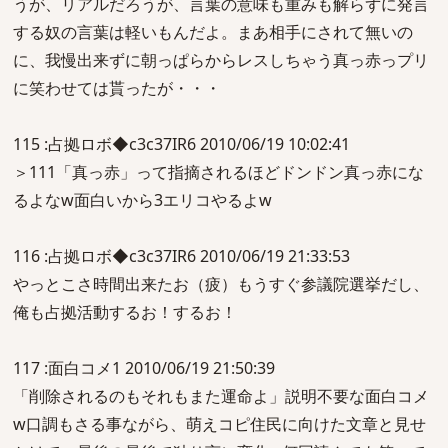
うが、リアルだろうが、言葉の意味も重みも解らずに発言
する奴の言葉は軽いもんだよ。まあ相手にされて無いの
に、我慢出来ずに朝っぱらからレスしちゃう真っ赤っプリ
に笑わせては貰ったが・・・
115 :占拠ロボ◆c3c37IR6 2010/06/19 10:02:41
＞111「真っ赤」って指摘されるほどドンドン真っ赤にな
るよなw面白いから3エリコやるよw
116 :占拠ロボ◆c3c37IR6 2010/06/19 21:33:53
やっとこさ時間出来たお（疲）もうすぐ参議院選挙だし、
俺も占拠活動するお！するお！
117 :面白コメ1 2010/06/19 21:50:39
「削除されるのもそれもまた運命よ」説明不要な面白コメ
w口調もさる事ながら、萌えコピ住民に向けた文章と見せ