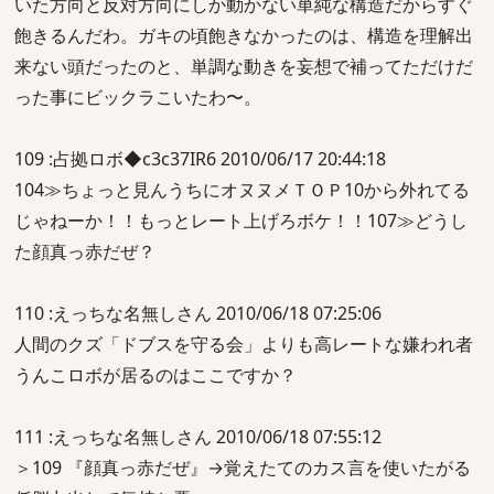
いた方向と反対方向にしか動かない単純な構造だからすぐ
飽きるんだわ。ガキの頃飽きなかったのは、構造を理解出
来ない頭だったのと、単調な動きを妄想で補ってただけだ
った事にビックラこいたわ〜。
109 :占拠ロボ◆c3c37IR6 2010/06/17 20:44:18
104≫ちょっと見んうちにオヌヌメＴＯＰ10から外れてる
じゃねーか！！もっとレート上げろボケ！！107≫どうし
た顔真っ赤だぜ？
110 :えっちな名無しさん 2010/06/18 07:25:06
人間のクズ「ドブスを守る会」よりも高レートな嫌われ者
うんこロボが居るのはここですか？
111 :えっちな名無しさん 2010/06/18 07:55:12
＞109 『顔真っ赤だぜ』→覚えたてのカス言を使いたがる