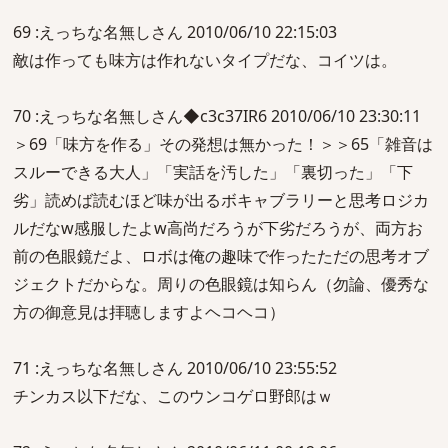
69 :えっちな名無しさん 2010/06/10 22:15:03
敵は作っても味方は作れないタイプだな、コイツは。
70 :えっちな名無しさん◆c3c37IR6 2010/06/10 23:30:11
＞69「味方を作る」その発想は無かった！＞＞65「雑音は
スルーできる大人」「実話を汚した」「裏切った」「下
劣」読めば読むほど味が出るボキャブラリーと思考ロジカ
ルだなw感服したよw高尚だろうが下劣だろうが、両方お
前の色眼鏡だよ、ロボは俺の趣味で作ったただの思考オブ
ジェクトだからな。周りの色眼鏡は知らん（勿論、優秀な
方の御意見は拝聴しますよヘコヘコ）
71 :えっちな名無しさん 2010/06/10 23:55:52
チンカス以下だな、このウンコゲロ野郎はｗ