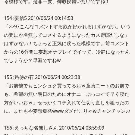
る模様です。是非一度、御教授願いたいですね！
154 :妄信5 2010/06/24 00:14:53
「>>97こんなコメントする奴が好かれるはずがない。いつ
の間にか名無しでコメするようになったカス野郎だしな」
はずがない！ちょっと正気に戻った模様です。前コメント
からの16分間に妄想オナプレイでイッて、冷静になったん
でしょうか？早漏ですねw
155 :路傍の石 2010/06/24 00:23:38
「お前他でもヒンシュク買ってるおｗ童貞ニートのお前で
も、希望の無い明日のためにオナニーぶっコイて早く寝た
方がいいおｗ」せっかくコテ入れて仕切り直しを狙ったの
に、またもや妄想爆発wwwダメだこりゃwチャンチャン♪♪
156 :えっちな名無しさん 2010/06/24 03:59:09