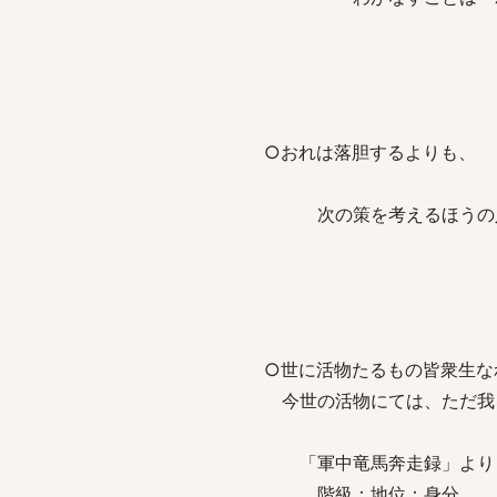
○おれは落胆するよりも、
次の策を考えるほうの
○世に活物たるもの皆衆生な
今世の活物にては、ただ我
「軍中竜馬奔走録」より
階級：地位：身分