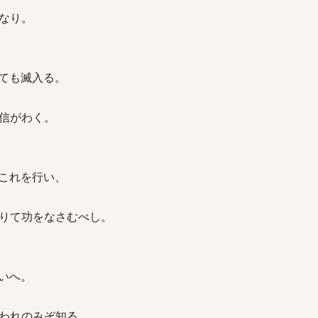
なり。
ても滅入る。
信がわく。
これを行い、
て功をなさむべし。
いへ。
のみぞ知る。