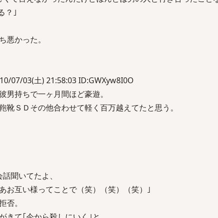
る？｣
ち悪かった。
/03(土) 21:58:03 ID:GWXyw8I0O
彼男持ちで一ヶ月間ほど豪遊。
鞄靴ＳＤその他合わせて軽く百万越えてたと思う。
会話聞いてたよ、
あお互い様ってことで（笑）（笑）（笑）｣
拒否。
がきて｢今から殺しにいく｣と…