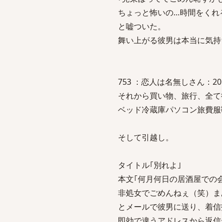
ちょっと怖いの…時間をくれ
と嘘ついた。
舞い上がる彼男は本当に気持
753 ：恋人は名無しさん：2010/07
それから買い物、旅行、全て
ベッド冷蔵庫パソコン旅費服
そして引越し。
タイトル｢別れよ｣
本文｢何月何日の居酒屋での
非処女でごめんねぇ（笑）ま
とメールで彼男に送り、着信
即効で違うアドレスから返信