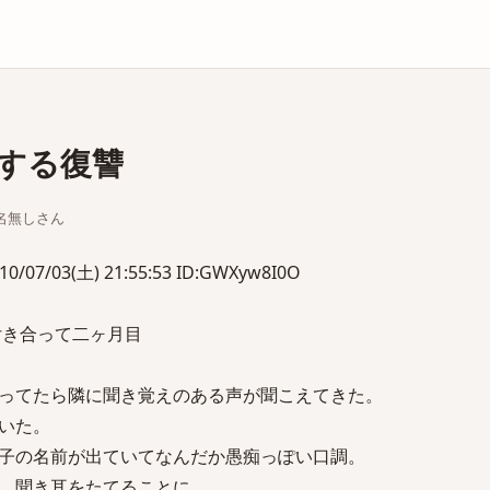
庫
する復讐
ちな名無しさん
/03(土) 21:55:53 ID:GWXyw8I0O
付き合って二ヶ月目
ってたら隣に聞き覚えのある声が聞こえてきた。
いた。
私子の名前が出ていてなんだか愚痴っぽい口調。
、聞き耳をたてることに。