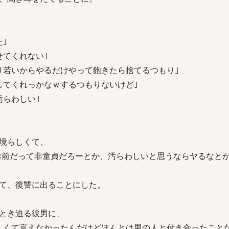
｣
せてくれない｣
り若いからやるだけやって飽きたら捨てるつもり｣
してくれっかなｗするつもりないけど｣
汚らわしい｣
境らしくて、
お前だって非童貞だろーとか、汚らわしいと思うならヤるなとか
て、復讐に出ることにした。
とき迫る彼男に、
しくて言えなかったんだけどほんとは男の人と付き合ったこと