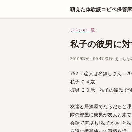
萌えた体験談コピペ保管
ジャンル一覧
私子の彼男に対
2010/07/04 00:47 登録: えっ
752 ：恋人は名無しさん：2010/07
私子 ２４歳
彼男 ３０歳 私子の彼氏で
友達と居酒屋でだらだらと喋
隣の部屋に彼男が友人と来て
会話で何度も｢私子がさ｣と
友達に携帯使って事情を話し