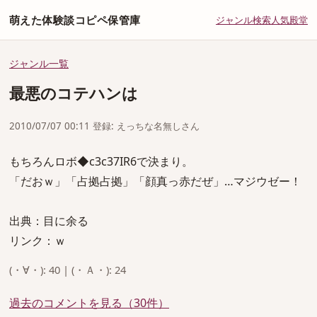
萌えた体験談コピペ保管庫
ジャンル
検索
人気
殿堂
ジャンル一覧
最悪のコテハンは
2010/07/07 00:11 登録: えっちな名無しさん
もちろんロボ◆c3c37IR6で決まり。
「だおｗ」「占拠占拠」「顔真っ赤だぜ」…マジウゼー！
出典：目に余る
リンク：ｗ
(・∀・): 40 | (・Ａ・): 24
過去のコメントを見る（30件）