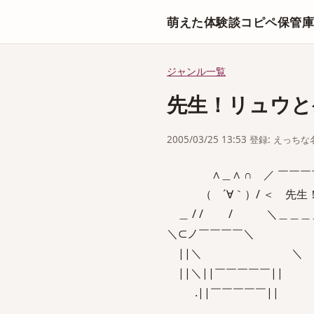
萌えた体験談コピペ保管
ジャンル一覧
先生！リュウと
2005/03/25 13:53 登録: えっ
∧＿∧ ∩ ／ ￣￣￣￣
（ ´∀｀）/ ＜ 先生
＿ / / / ＼＿＿＿
＼⊂ノ￣￣￣￣＼
||＼ ＼
||＼||￣￣￣￣￣||
.||￣￣￣￣￣||