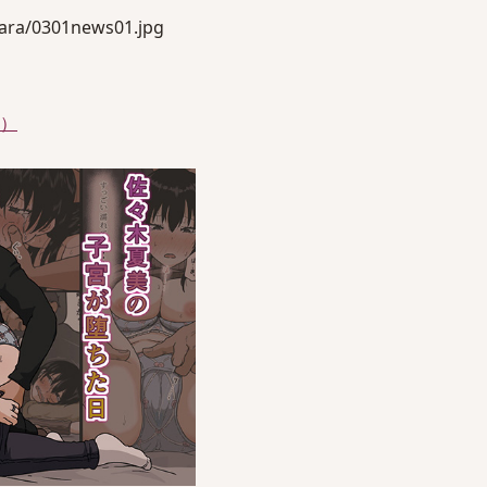
kara/0301news01.jpg
件）