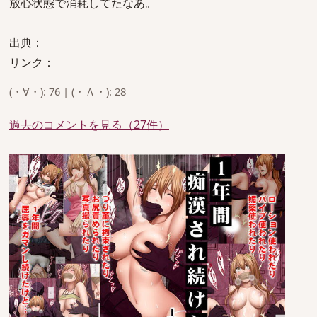
放心状態で消耗してたなあ。
出典：
リンク：
(・∀・): 76 | (・Ａ・): 28
過去のコメントを見る（27件）