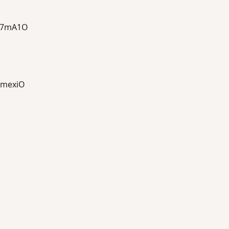
a7mA1O
mexiO