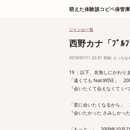
萌えた体験談コピペ保管
ジャンル一覧
西野カナ「ﾌﾞﾙﾌﾞﾙ
2010/07/11 22:31 登録: えっ
19 ：以下、名無しにかわりましてVI
「遠くても feat.WISE」 2
『会いたくて会えなくて い
「君に会いたくなるから」 2
『会いたかった さみしかっ
「もっと…」 2009年10月2