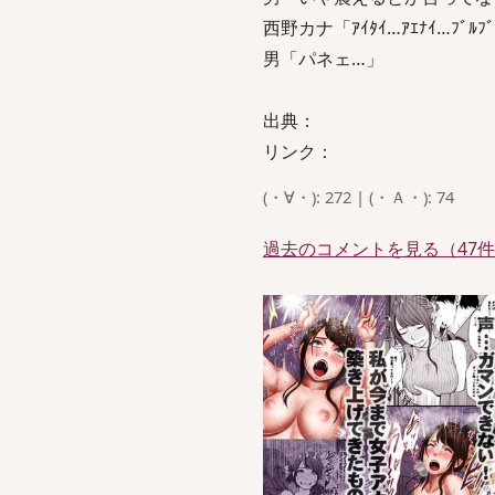
西野カナ「ｱｲﾀｲ…ｱｴﾅｲ…ﾌﾞﾙﾌ
男「パネェ…」
出典：
リンク：
(・∀・): 272 | (・Ａ・): 74
過去のコメントを見る（47