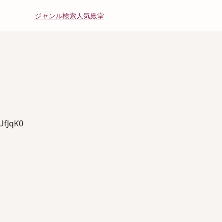
ジャンル
検索
人気
殿堂
fJqK0