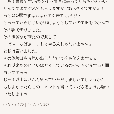
「あ！警察ですか?あのぉ〜電車に乗ってたらちかんがい
たんですよすぐ来てもらえますか??あぁそぅですかえぇー
っと○○駅ですはぃはぃすぐ来てください
と言ってたらじじいが逃げようとしてたので服をつかんで
その駅で降りました。
その後警察が来たので渡して
「ばぁーぃばぁーぃもぅやるんじゃないよｗｗ」
と私は言いました。
その体験はもぅ思い出しただけで今も笑えますｗｗ
それ以来あのじじいはどぅしているのかそぅぞぅすると面
白いですｗｗ
じゃ！以上皆さんも笑っていただけましたでしょうか?
もしよかったらこのコメントを書いてくださるようお願い
いたしますｗ
(・∀・): 170 | (・Ａ・): 367