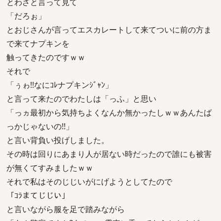
とわざと言って見て
「だろぉ」
とおじさんが言ってエスカレートして来てついに前の方ま
で来てナプキンを
触ってきたのですｗｗ
それで
「ぅゎ!!なにｺﾚナプキンｼﾞｬﾝ」
と言って来たのでわたしは「っふ」と思い
「っヵ最初から気持ちよくなんか無かったしｗｗあんたば
っかじゃないの!!」
と言い背負い投げしました。
その時は回りにあまり人が居ない時だったので誰にも被害
が無くてすみましたｗｗ
それで私はそのじじいがにげようとしてたので
「ｺﾗまてじじい」
と言いながら服を足で踏みながら