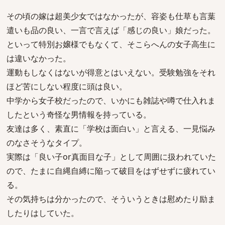
その頃の嫁は超美少女ではなかったが、容姿も仕草も言葉
遣いも品の良い、一言で言えば「感じの良い」娘だった。
といって特別お嬢様でもなくて、そこらへんの女子高生に
は違いなかった。
運動もしなくはないが得意とはいえない。受験勉強をそれ
ほど苦にしない程度に頭は良い。
中学から女子校だったので、いかにも雑誌や噂で仕入れま
したという奇怪な男情報を持っている。
友達は多く、素直に「学校は面白い」と言える、一見悩み
のなさそうなタイプ。
実際は「良い子or真面目な子」として周囲に扱われていた
ので、たまに自縄自縛に陥って破目をはずせずに疲れてい
る。
その気持ちは分かったので、そういうときは慰めたり励ま
したりはしていた。