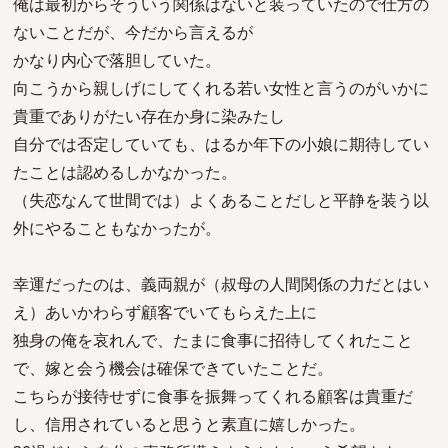
俺は最初からそういう関係はないと装っていたので仕方の
ないことだが、今だから言えるが
かなり内心で落胆していた。
向こうから親しげにしてくれる若い女性と言うのがいかに
貴重でありがたい存在か身に染みたし
自分では否定していても、はるか年下の小娘に期待してい
たことは認めるしかなかった。
（失恋なんて世間では）よくあることだしと平静を装う以
外にやることもなかったが。
幸運だったのは、義両親が（叔母の人間関係の力だとはい
え）あいかわらず顧客でいてもらえた上に
独身の俺を哀れんで、たまに食事に招待してくれたこと
で、嫁と会う機会は確保できていたことだ。
こちらが接待せずに食事を振舞ってくれる顧客は貴重だ
し、信用されていると思うと素直に嬉しかった。