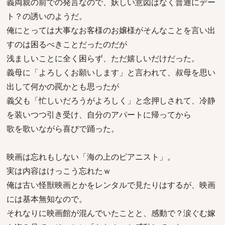
義両親の前での発言なので、妖しい意図はなく普通にデー
ト？の誘いのようだ。
俺にとっては大事なお客様のお嬢様がそんなことを言い出
すのは困るべきことだったのだが
浅ましいことに全く困らず、ただ嬉しいだけだった。
義母に「よろしくお願いします」と言われて、叔母を思い
出して何かの罠かとも思ったが
義父も「忙しいだろうがよろしく」と念押しされて、冷静
を装いつつ引き受け、自分のアパートに帰ってから
歌を歌いながら喜びで踊った。
映画は忘れもしない「海の上のピアニスト」。
実は内容はけっこう忘れたｗ
俺は古い怪獣映画とかをレンタルで見たりはするが、映画
には基本無知なので。
それなりに映画館が混んでいたことと、感動で？涙ぐむ嫁