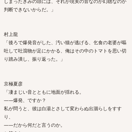
しまったきみの頭には、それが現実の音なのか幻聴なのか
判断できないからだ。」
村上龍
「後ろで爆発音がした、汚い猫が逃げる、乞食の老婆が嘔
吐して吐瀉物が足にかかる、俺はその中のトマトを思い切
り踏み潰し、振り返った。」
京極夏彦
「凄まじい音とともに地面が揺れる。
――爆発、ですか？
私が問うと、彼は白湯とさして変わらぬ出涸らしをすす
り、
――だから何だと言うのか。