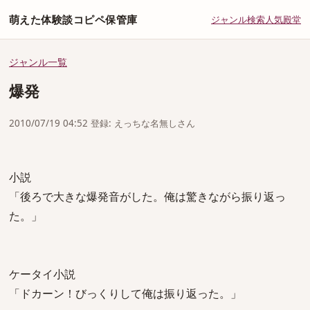
萌えた体験談コピペ保管庫
ジャンル
検索
人気
殿堂
ジャンル一覧
爆発
2010/07/19 04:52 登録: えっちな名無しさん
小説
「後ろで大きな爆発音がした。俺は驚きながら振り返っ
た。」
ケータイ小説
「ドカーン！びっくりして俺は振り返った。」