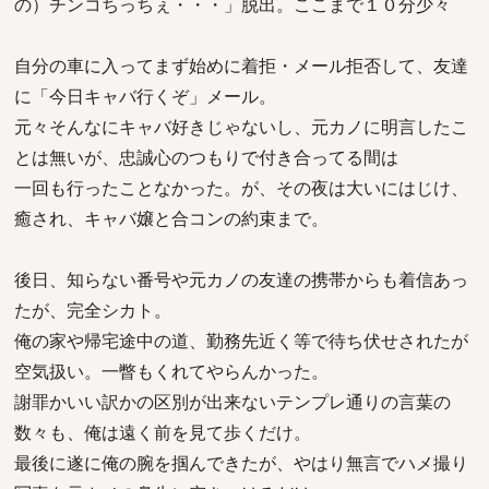
の）チンコちっちぇ・・・」脱出。ここまで１０分少々
自分の車に入ってまず始めに着拒・メール拒否して、友達
に「今日キャバ行くぞ」メール。
元々そんなにキャバ好きじゃないし、元カノに明言したこ
とは無いが、忠誠心のつもりで付き合ってる間は
一回も行ったことなかった。が、その夜は大いにはじけ、
癒され、キャバ嬢と合コンの約束まで。
後日、知らない番号や元カノの友達の携帯からも着信あっ
たが、完全シカト。
俺の家や帰宅途中の道、勤務先近く等で待ち伏せされたが
空気扱い。一瞥もくれてやらんかった。
謝罪かいい訳かの区別が出来ないテンプレ通りの言葉の
数々も、俺は遠く前を見て歩くだけ。
最後に遂に俺の腕を掴んできたが、やはり無言でハメ撮り