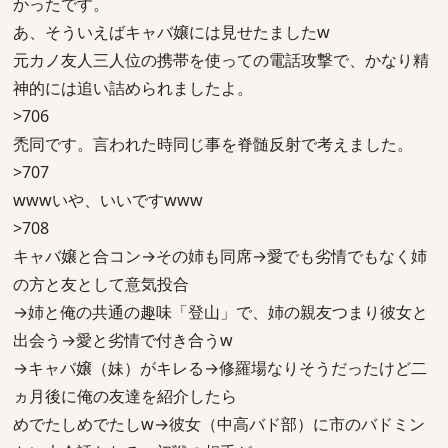
かったです。
あ、そういえばキャバ嬢には見せたましたw
元カノ友人三人位の携帯を使っての電話攻撃で、かなり精
神的には追い詰められましたよ。
>706
禿同です。言われた時同じ事を脊髄反射で考えました。
>707
wwwいや、いいですwww
>708
キャバ嬢と合コン→その姉も同席→愛でも劣情でもなく姉
の方と友として意気投合
→姉と俺の共通の趣味「登山」で、姉の親友つまり彼女と
出会う→愛と劣情で付き合うw
→キャバ嬢（妹）がキレる→修羅場なりそうだったけど二
ヵ月後に俺の友達を紹介したら
めでたしめでたしw→彼女（中高バド部）に市のバドミン