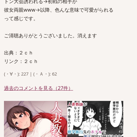
トン大会誘われる→初戦の相手が
彼女両親www→以降、色んな意味で可愛がられる
って感じです。
ご清聴ありがとうございました。消えます
出典：２ｃｈ
リンク：２ｃｈ
(・∀・): 227 | (・Ａ・): 62
過去のコメントを見る（27件）