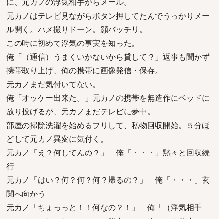
に、元カノの浮気相手からメール。
元カノはテレビ見ながらボタン押してたんでうっかりメー
ル開く。ハメ撮りドーン。顔バッチリ。
この時に初めて浮気の事実を知った。
俺「（通信）うまくいかないから貸して？」返事も聞かず
携帯取り上げ、俺の携帯に画像発信・保存。
元カノまだ気付いてない。
俺「オッケー出来た。」元カノの携帯を無造作にベッドに
放り投げるが、元カノまだテレビに夢中。
部屋の掃除洗濯を始めるフリして、私物回収開始。５分ほ
どして元カノ異変に気付く。
元カノ「え？何してんの？」 俺「・・・」黙々と回収続
行
元カノ「はい？何？何？何？帰るの？」 俺「・・・」玄
関へ向かう
元カノ「ちょっっと！！何なの？！」 俺「（浮気相手