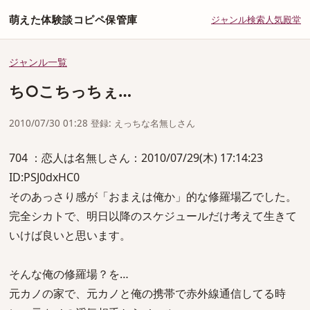
萌えた体験談コピペ保管庫
ジャンル
検索
人気
殿堂
ジャンル一覧
ち○こちっちぇ…
2010/07/30 01:28 登録: えっちな名無しさん
704 ：恋人は名無しさん：2010/07/29(木) 17:14:23
ID:PSJ0dxHC0
そのあっさり感が「おまえは俺か」的な修羅場乙でした。
完全シカトで、明日以降のスケジュールだけ考えて生きて
いけば良いと思います。
そんな俺の修羅場？を…
元カノの家で、元カノと俺の携帯で赤外線通信してる時