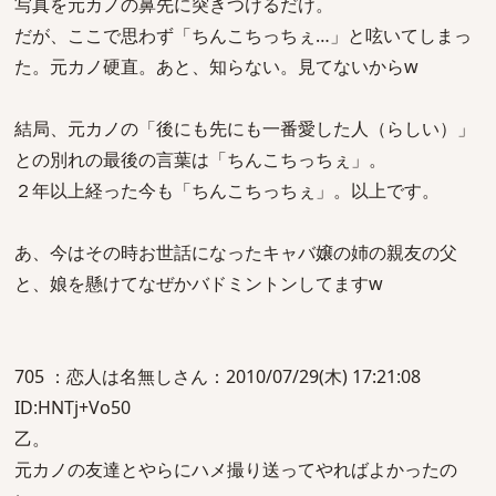
写真を元カノの鼻先に突きつけるだけ。
だが、ここで思わず「ちんこちっちぇ…」と呟いてしまっ
た。元カノ硬直。あと、知らない。見てないからw
結局、元カノの「後にも先にも一番愛した人（らしい）」
との別れの最後の言葉は「ちんこちっちぇ」。
２年以上経った今も「ちんこちっちぇ」。以上です。
あ、今はその時お世話になったキャバ嬢の姉の親友の父
と、娘を懸けてなぜかバドミントンしてますw
705 ：恋人は名無しさん：2010/07/29(木) 17:21:08
ID:HNTj+Vo50
乙。
元カノの友達とやらにハメ撮り送ってやればよかったの