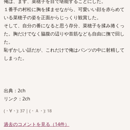
俺は、まず、菜穂子を目で堪能することにした。
１番手の村松に胸を揉ませながら、可愛いい顔を赤らめて
いる菜穂子の姿を正面からじっくり観賞した。
そして、自分の番になると思う存分、菜穂子を揉み捲くっ
た。胸だけでなく脇腹の辺りや首筋なども自由に撫で回し
た。
恥ずかしい話だが、これだけで俺はパンツの中に射精して
しまった。
出典：2ch
リンク：2ch
(・∀・): 37 | (・Ａ・): 18
過去のコメントを見る（14件）