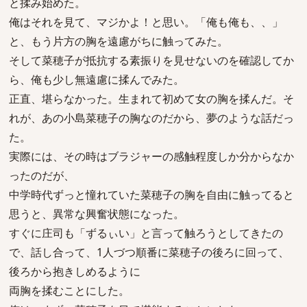
と揉み始めた。
俺はそれを見て、マジかよ！と思い。「俺も俺も、、」
と、もう片方の胸を遠慮がちに触ってみた。
そして菜穂子が抵抗する素振りを見せないのを確認してか
ら、俺も少し無遠慮に揉んでみた。
正直、堪らなかった。生まれて初めて女の胸を揉んだ。そ
れが、あの小島菜穂子の胸なのだから、夢のような話だっ
た。
実際には、その時はブラジャーの感触程度しか分からなか
ったのだが、
中学時代ずっと憧れていた菜穂子の胸を自由に触ってると
思うと、異常な興奮状態になった。
すぐに庄司も「ずるぃい」と言って触ろうとしてきたの
で、話し合って、1人づつ順番に菜穂子の後ろに回って、
後ろから抱きしめるように
両胸を揉むことにした。