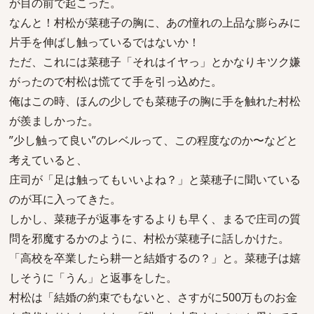
が目の前で起こった。
なんと！村松が菜穂子の胸に、あの憧れの上品な膨らみに
片手を伸ばし触っているではないか！
ただ、これには菜穂子「それはイヤっ」とかなりキツク嫌
がったので村松は慌てて手を引っ込めた。
俺はこの時、ほんの少しでも菜穂子の胸に手を触れた村松
が羨ましかった。
”少し触って良い”のレベルって、この程度なのか〜などと
考えていると、
庄司が「足は触ってもいいよね？」と菜穂子に聞いている
のが耳に入ってきた。
しかし、菜穂子が返事をするよりも早く、まるで庄司の質
問を邪魔するかのように、村松が菜穂子に話しかけた。
「高校を卒業したら耕一と結婚するの？」と。菜穂子は嬉
しそうに「うん」と返事をした。
村松は「結婚の約束でもないと、さすがに500万ものお金