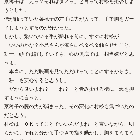
菜穂子は「えっ？それはダメっ」と言って村松を拒否しよ
うとした。
俺が触っていた菜穂子の左手に力が入って、手で胸をガー
ドしようとするのが分かった。
しかし、繋いでいる手が離れる前に、すぐに村松が
「いいのかな？小島さんが俺らにベタベタ触らせたこと、
耕一、頭では許していても、心の奥底では、相当嫌だと思
うよ」
「本当に、ただ映画を見てただけってことにするからさ」
「耕一も安心すると思うし」
「だから良いよね？」「ね？」と畳み掛ける様に、念を押
すように言うと、
菜穂子の腕の力が弱まった。その変化に村松も気づいたの
だと思う。
村松は「ＯＫってことでいいんだよね」と言いながら、明
らかに、それと分かる手つきで指を動かし、胸をモミモミ