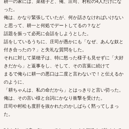
耕一の家には、菜穂子と、俺、庄司、村松の4人だけにな
った。
俺は、かなり緊張していたが、何か話さなければいけない
と思って、耕一と何処でデートしてるの？など
話題を振って必死に会話をしようとした。
話をしているうちに、庄司が愚かにも「なぜ、あんな奴と
付き合ったの？」と失礼な質問をした。
それに対して菜穂子は、特に怒った様子も見せずに「大好
きだから」と返事をし、そして、その言葉に続けて
まるで俺らに耕一の悪口は二度と言わないで！と伝えるか
のように、
「耕ちゃんは、私の命だから」とはっきりと言い切った。
俺は、その言い様と台詞にかなり衝撃を受けた。
庄司や村松も度肝を抜かれたのかしばらく黙ってしまっ
た。