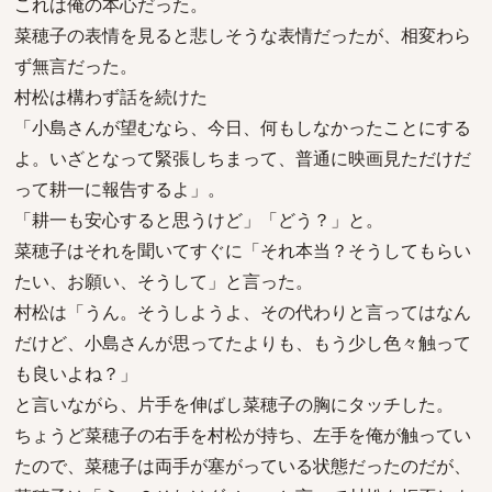
これは俺の本心だった。
菜穂子の表情を見ると悲しそうな表情だったが、相変わら
ず無言だった。
村松は構わず話を続けた
「小島さんが望むなら、今日、何もしなかったことにする
よ。いざとなって緊張しちまって、普通に映画見ただけだ
って耕一に報告するよ」。
「耕一も安心すると思うけど」「どう？」と。
菜穂子はそれを聞いてすぐに「それ本当？そうしてもらい
たい、お願い、そうして」と言った。
村松は「うん。そうしようよ、その代わりと言ってはなん
だけど、小島さんが思ってたよりも、もう少し色々触って
も良いよね？」
と言いながら、片手を伸ばし菜穂子の胸にタッチした。
ちょうど菜穂子の右手を村松が持ち、左手を俺が触ってい
たので、菜穂子は両手が塞がっている状態だったのだが、