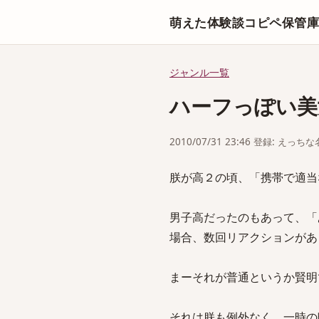
萌えた体験談コピペ保管
ジャンル一覧
ハーフっぽい美
2010/07/31 23:46 登録: えっ
朕が高２の頃、「携帯で適当
男子高だったのもあって、「
場合、数回リアクションがあ
まーそれが普通というか賢明
それは朕も例外なく、一時の