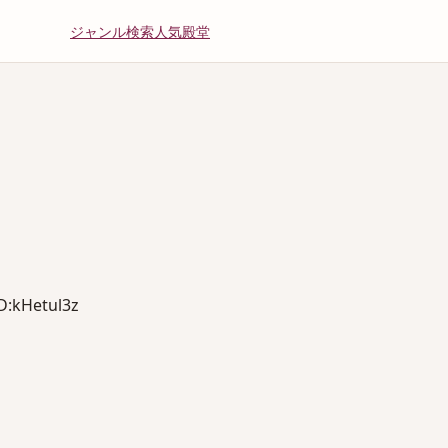
ジャンル
検索
人気
殿堂
kHetul3z