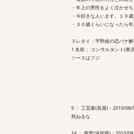
・年上の男性をよく泣かせち
・今好きな人います。１０歳
・３０歳くらいになったら年
スレタイ：平野綾の恋バナ解
1 名前： コンサルタント(東京都)：20
ソースはフジ
9 ： 工芸家(長屋)：2010/08/04(水
死ねるな
14 ： 商業(滋賀県)：2010/08/04