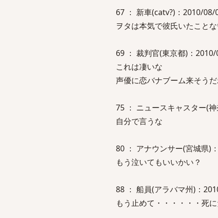
67 ： 新車(catv?)：2010/08/04
ヲタは本気で彼氏いたことな
69 ： 裁判官(東京都)：2010/08/
これは凄いな
声優に恋バナブーム来そうだ
75 ： ニュースキャスター(神奈川県)
自分で言うな
80 ： アナウンサー(宮城県)：2010/
もう泣いてもいいかい？
88 ： 船員(アラバマ州)：2010/08/
もう止めて・・・・・・死に