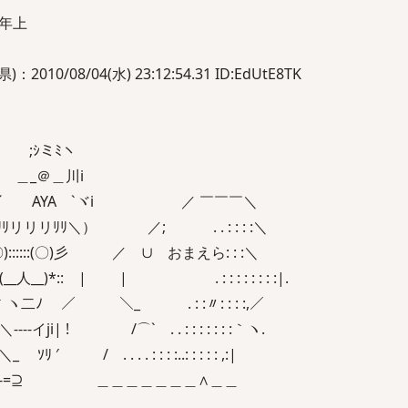
年上
10/08/04(水) 23:12:54.31 ID:EdUtE8TK
;ｼミﾐヽ
＠＿川i
YA `ヾi ／ ￣￣￣＼
ﾘ＼） ／; . . : : : :＼
:::(〇)彡 ／ ∪ おまえら: : :＼
人__)*:: | | . : : : : : : : :|.
ヽ二ﾉ ／ ＼_ . : :〃: : : :,／
| ! /⌒` . . : : : : : : :｀ヽ.
/ . . . . : : : :..: : : : : ,:|
-=⊇ ＿＿＿＿＿＿＿∧＿＿