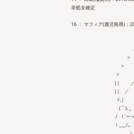
非処女確定
16 ： マフィア(鹿児島県)：2010/0
i三
〃 
〃 
〃 
〃 ＿＿＿
〃 ／ 
|| ／ _ノ
|| ／ oﾟ⌒ ⌒
ヾ,| （__
(⌒)､_ ｀ 
/ i `ー＝＝==
ｌ___ﾉ,、
ｌ