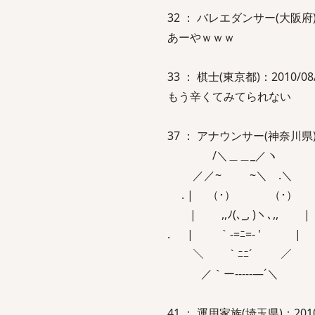
32 ： バレエダンサー(大阪府)：201
あーやｗｗｗ
33 ： 棋士(東京都)：2010/08/04
もう辛くてみてられない
37 ： アナウンサー(神奈川県)：201
/＼＿＿_／ヽ
／／~ ~＼ .＼
. | （･） （･） 
| ,,ﾉ(､_, )ヽ､,, |
. | ｀-=ﾆ=- ' |
＼ ｀ﾆﾆ´ ／
／｀ー‐--‐‐―´＼
41 ： 運用家族(埼玉県)：2010/08/