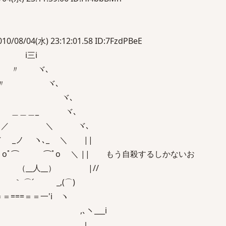
8/04(水) 23:12:01.58 ID:7FzdPBeE
i
ヾ､
ヾ､
ヾ､
_ ヾ､
＼ ヾ､
 ヽ､_ ＼ ||
ﾟo ＼ || もう自殺するしかないお
人__） |//
⌒´ _,(⌒)
=＝＝一'i ヽ
 ,､ヽ___i
 ｌ