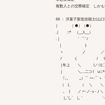
複数人との交際確定 しかも
66 ： 洋菓子製造技能士(山口県)：20
| （ ●）（●）
.| ::* （__人__）
. | ｀ ⌒´ﾉ 
| } ＿_
ヽ ノ ／´ A
/ く / ﾘﾘリリリﾘ
|年上 ＼ l／:ﾐ(〇):::
| ＼､..二⊃ l u:::*(__
! ､, ,,）⌒ ー-⌒ヽ ｀
（ (、 （ ＼ ＼ ＼‐--‐イji
,ゝ )ゝ ノ >ｰノ‐ｕ-Ｊ＼ ＼_ ｿﾘ ′ 
し′し´ し ´ `-