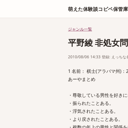
萌えた体験談コピペ保管
ジャンル一覧
平野綾 非処女
2010/08/06 14:33 登録: えっ
1 名前： 棋士(アラバマ州)：2010/0
あーやまとめ
・尊敬している男性を好きに
・振られたことある。
・浮気されたことある。
・より戻されたことある。
・複数の年上の男性と関係を