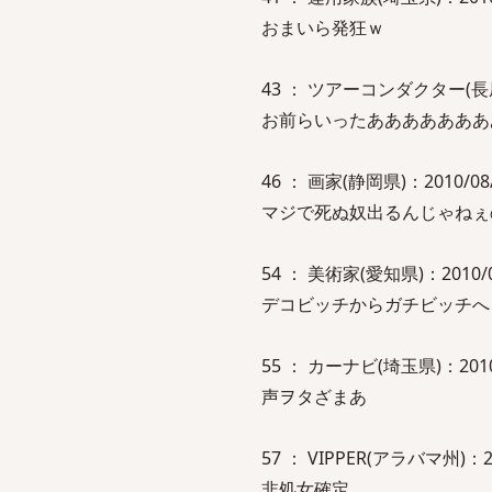
おまいら発狂ｗ
43 ： ツアーコンダクター(長屋)：20
お前らいったあああああああ
46 ： 画家(静岡県)：2010/08/04
マジで死ぬ奴出るんじゃねぇ
54 ： 美術家(愛知県)：2010/08/0
デコビッチからガチビッチへ
55 ： カーナビ(埼玉県)：2010/08
声ヲタざまあ
57 ： VIPPER(アラバマ州)：2010
非処女確定