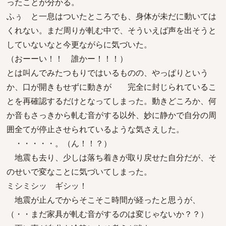
ったことが分かる。
ふぅ と一息はついたところでも、身体が未だに動いては
くれない。まだ周りが軋む中で、そういえば声を出そうと
していないなと今更ながらに気づいた。
（おーーい！！ 誰かー！！！）
とは叫んでみたつもりではいるものの、やっぱりという
か、口が開きもせずに動きが 完全に封じられているこ
とを再確認するだけとなってしまった。動きどころか、何
か音もさっきから軋む音がする以外、妙に静かで自分の周
囲全てが停止させられているような気さえした。
・・・・・。（ん！！？）
地震も去り、少しは落ち着きが取り戻せた自分だが、そ
のせいで変なことに気づいてしまった。
ミシミシッ ギシッ！
地震が止んでからそこそこ時間が経ったと思うが、
（・・まだ家具が軋む音がするのは変じゃないか？？）