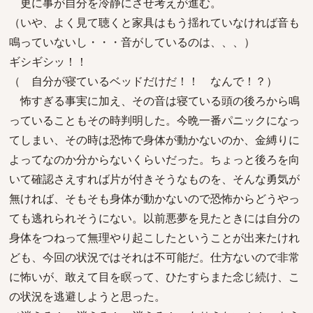
更に事が自分を冷静にさせ考えが進む。
（いや、よく見て聴くと家具はもう揺れていなければ音も
鳴っていないし・・・音がしているのは、、、）
ギシギシッ！！
（ 自分が寝ているベッドだけだ！！ なんで！？）
怖すぎる事実に加え、その音は寝ている頭の後ろから鳴
っていることもその時判明した。今晩一番パニックになっ
てしまい、その時は恐怖で身体が動かないのか、金縛りに
よってなのか分からないくらいだった。ちょっと後ろを向
いて確認さえすれば片が付きそうなものを、そんな勇気が
無ければ、そもそも身体が動かないので恐怖からどうやっ
ても逃れられそうにない。以前悪夢を見たときには自分の
身体をつねって無理やり起こしたということが出来たけれ
ども、今回の状況ではそれは不可能だ。仕方ないので非常
に怖いが、敢えて目を瞑って、ひたすらまた念じ続け、こ
の状況を逃避しようと思った。