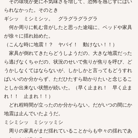
その環境が更に不気味さを増して、恐怖を感じずにはい
られなかった。そのとき
ギシッ ミシミシッ。 グラグラグラグラ
何か周りに軋む音がしたと思った途端に、ベッドや家具
が徐々に揺れ始めた。
（こんな時に地震！？ ヤバイ！ 動けない！！）
家具が倒れてきたらどうしようだの、大きな地震だった
ら逃げなくちゃだの、状況のせいで焦りが焦りを呼び、ど
うかしなくてはならないが、しかしかと言ってもどうすれ
ばいいのか分からず、ただひたすら助かりたいと念じるこ
としか出来ない状態が続いた。（早く止まれ！ 早く止ま
れ！！ 止まれ！！）
どれ程時間が立ったのか分からない。だがいつの間にか
地震は止んでいたようだ。
ミシミシッ ミシッッミシ
周りの家具がまだ揺れていることからも中々の揺れであ