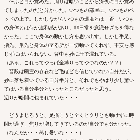
〜ふと目が覚めた。周りは暗いことから深夜に目が覚め
てしまったのだと分かった。いつもの部屋に、いつものベ
ッドの上で。しかしながらいつもの環境とは、否、いつも
の身体とは何か違和感があり、非日常を意識せざるを得な
かった。ここで身体の動かし方を思い出す。しかし手足、
指先、爪先と身体の至る所が一切動いてくれず、不安を感
じずにはいられない。背中も妙に汗で濡れている。
（あぁ、これってやっぱ金縛りってやつなのか？？）
普段は幽霊の存在など毛ほども信じていない自分だが、
妙に落ち着いている自分半分と、それでもやはり少し驚い
てはいる自分半分といったところだったと思う。
辺りが暗闇に包まれていた・・・
どうよじろうと、足掻こうと全くピクリとも動けずに時
間が過ぎ、焦りが増してきているのが自分でも分かった。
（なんだか・・蒸し暑いな・・・）