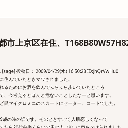
庫
市上京区在住、T168B80W57H8
ge] 投稿日： 2009/04/29(水) 16:50:28 ID:JhQrVwHu0
に住んでいたときマワされました。
れるためにお酒を飲んでふらふら歩いていたところ
て、今考えるとほんと危ないことしたなーと思います。
ど黒マイクロミニのスカートにセーター、コートでした。
19歳の時の話です。そのときすごく人肌恋しくなって
てたら20代前半くらいの男の人（K）に声をかけられました。