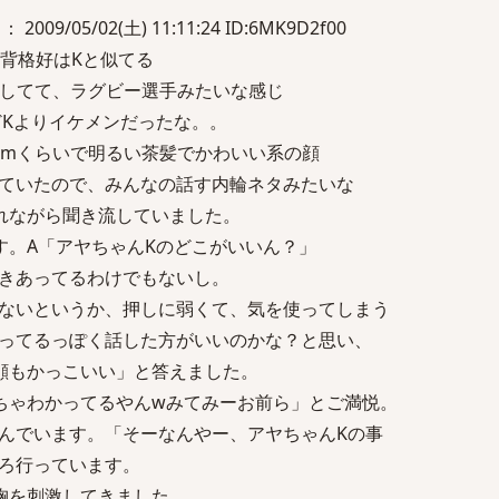
 2009/05/02(土) 11:11:24 ID:6MK9D2f00
、背格好はKと似てる
りしてて、ラグビー選手みたいな感じ
どKよりイケメンだったな。。
cmくらいで明るい茶髪でかわいい系の顔
ていたので、みんなの話す内輪ネタみたいな
れながら聞き流していました。
す。A「アヤちゃんKのどこがいいん？」
きあってるわけでもないし。
ないというか、押しに弱くて、気を使ってしまう
ってるっぽく話した方がいいのかな？と思い、
顔もかっこいい」と答えました。
ちゃわかってるやんwみてみーお前ら」とご満悦。
んでいます。「そーなんやー、アヤちゃんKの事
ろ行っています。
胸を刺激してきました。