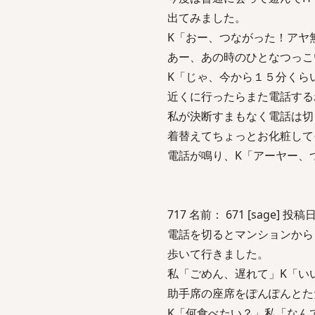
出てみました。
K「おー、つながった！アヤ
あー、あの時のひとなつっこ
K「じゃ、今から１５分くら
近くに行ったらまた電話する
私が決断すまもなく電話は切
着替えてちょっとお化粧して
電話が鳴り、K「アーヤー、
717 名前： 671 [sage] 投稿日：
電話を切るとマンションから
歩いて行きました。
私「ごめん、遅れて」K「い
助手席の座席をぽんぽんとた
K「何食べたい？」私「なん