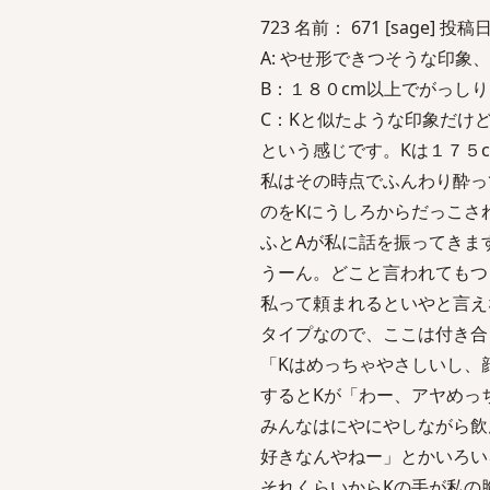
723 名前： 671 [sage] 投稿日：
A: やせ形できつそうな印象
B：１８０cm以上でがっし
C：Kと似たような印象だけ
という感じです。Kは１７５
私はその時点でふんわり酔っ
のをKにうしろからだっこさ
ふとAが私に話を振ってきま
うーん。どこと言われてもつ
私って頼まれるといやと言え
タイプなので、ここは付き合
「Kはめっちゃやさしいし、
するとKが「わー、アヤめっ
みんなはにやにやしながら飲
好きなんやねー」とかいろい
それくらいからKの手が私の