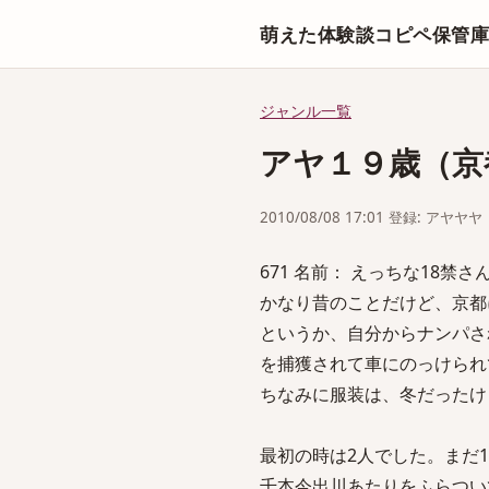
萌えた体験談コピペ保管
ジャンル一覧
アヤ１９歳（京都
2010/08/08 17:01 登録: アヤヤヤ
671 名前： えっちな18禁さん [sa
かなり昔のことだけど、京都
というか、自分からナンパさ
を捕獲されて車にのっけられ
ちなみに服装は、冬だったけ
最初の時は2人でした。まだ
千本今出川あたりをふらつい