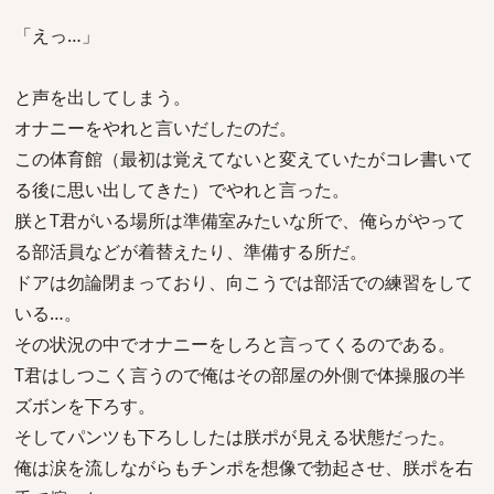
「えっ…」
と声を出してしまう。
オナニーをやれと言いだしたのだ。
この体育館（最初は覚えてないと変えていたがコレ書いて
る後に思い出してきた）でやれと言った。
朕とT君がいる場所は準備室みたいな所で、俺らがやって
る部活員などが着替えたり、準備する所だ。
ドアは勿論閉まっており、向こうでは部活での練習をして
いる…。
その状況の中でオナニーをしろと言ってくるのである。
T君はしつこく言うので俺はその部屋の外側で体操服の半
ズボンを下ろす。
そしてパンツも下ろししたは朕ポが見える状態だった。
俺は涙を流しながらもチンポを想像で勃起させ、朕ポを右