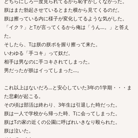
どちらにしろ一度見られてるから恥ずかしくなかった。
朕はまた勃起させているとまた横から見てくるのだ。
朕は擦っている内に様子が変化してるような気がした。
「イク？」とTが言ってくるから俺は「うん…。」と答え
た。
そしたら、Tは朕の朕ポを握り擦って来た。
いわゆる「手コキ」って奴だ。
相手は男なのに手コキされてしまった。
男だったが朕はイってしまった…。
これ以上はないだろ…と安心していた3年の1学期・・・ま
た悲劇が起こる。
その頃は部活は終わり、3年生は引退した時だった。
朕は一人で学校から帰った時、Tに会ってしまった。
朕はTの家の近くの公園に呼ばれいきなり殴られた。
朕は泣いた。