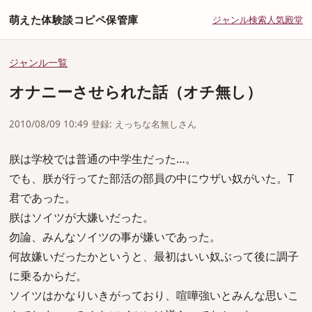
萌えた体験談コピペ保管庫
ジャンル
検索
人気
殿堂
ジャンル一覧
オナニーさせられた話（オチ無し）
2010/08/09 10:49 登録: えっちな名無しさん
朕は学校では普通の中学生だった…。
でも、朕が行ってた部活の部員の中にウザい奴がいた。T
君であった。
朕はソイツが大嫌いだった。
勿論、みんなソイツの事が嫌いであった。
何故嫌いだったかというと、最初はいい奴ぶって後に調子
に乗るからだ。
ソイツはかなりいきがっており、喧嘩強いとみんな思いこ