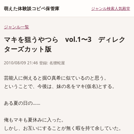
萌えた体験談コピペ保管庫
ジャンル
検索
人気
殿堂
ジャンル一覧
マキを狙うやつら vol.1〜3 ディレク
ターズカット版
2010/08/09 21:46 登録: 名狸蛇屋
芸能人に例えると掘○真希に似ているのと思う。
ということで、今後は、妹の名をマキ(仮名)とする。
ある夏の日の……
俺もマキも夏休みに入った。
しかし、お互いにすることが無く暇を持て余していた。