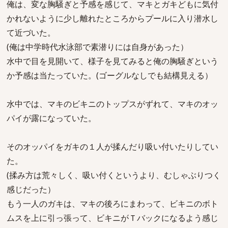
俺は、変な胸騒ぎと予感を感じて、マキとガキどもに気付
かれないように少し離れたところからプールに入り潜水し
て近づいた。
(俺は中学時代水泳部で素潜りには自身があった）
水中で目を見開いて、様子を見てみると俺の胸騒ぎという
か予感は当たっていた。(ゴーグルなしでも結構見える）
水中では、マキのビキニのトップスがずれて、マキのオッ
パイが露になっていた。
そのオッパイをガキの１人が揉んだり吸い付いたりしてい
た。
(揉み方は荒々しく、吸い付くというより、むしゃぶりつく
感じだった）
もう一人のガキは、マキの後ろにまわって、ビキニのボト
ムスを上に引っ張って、ビキニがＴバックになるよう感じ