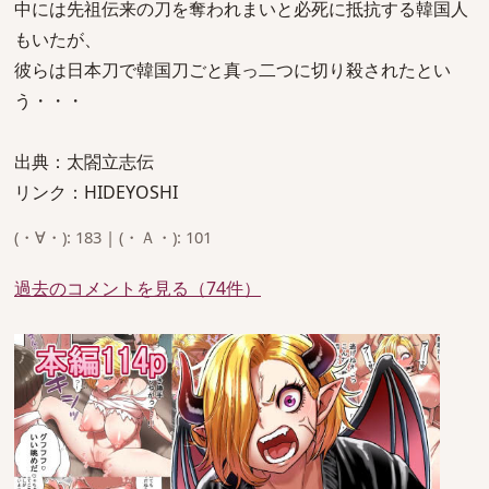
中には先祖伝来の刀を奪われまいと必死に抵抗する韓国人
もいたが、
彼らは日本刀で韓国刀ごと真っ二つに切り殺されたとい
う・・・
出典：太閤立志伝
リンク：HIDEYOSHI
(・∀・): 183 | (・Ａ・): 101
過去のコメントを見る（74件）