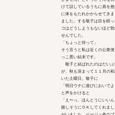
けて話しているうちに肩を抱
に体をもたれかからせてきま
ました。する敬子は目を瞑っ
コはどうしようもないほど勃
せんでした。
「ちょっと待って」
そう言うと私は近くの公衆便
っこ悪い結末です。
敬子と結ばれたのはだいぶ
が、秋も深まって１１月の初
いた土曜日。敬子に
「明日ウチに遊びにおいでよ
と声をかけると
「え〜っ、ほんとうにいいん
嬉しそうにＯＫしてくれまし
がいました。ベージュ色のブ