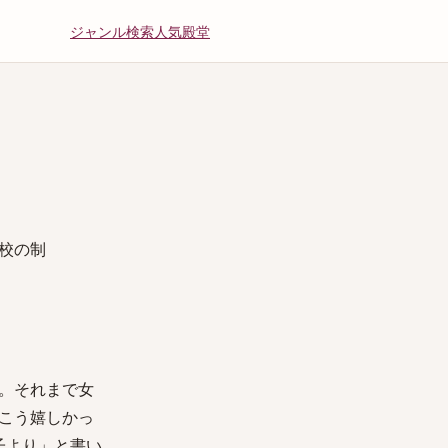
ジャンル
検索
人気
殿堂
校の制
。それまで女
こう嬉しかっ
子より」と書い