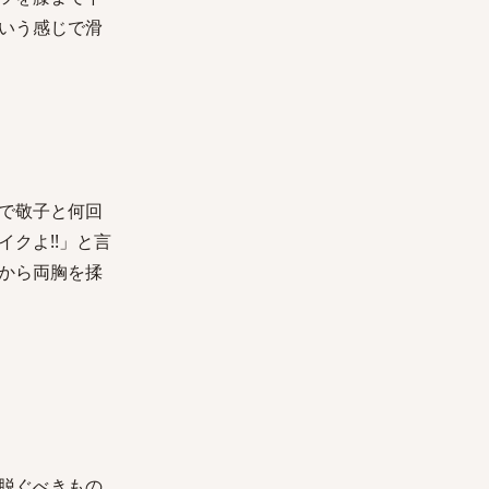
いう感じで滑
で敬子と何回
クよ!!」と言
から両胸を揉
脱ぐべきもの