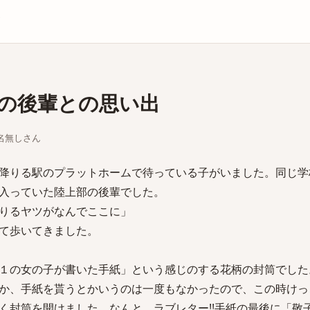
庫
の後輩との思い出
ちな名無しさん
降りる駅のプラットホームで待っている子がいました。同じ学
入っていた陸上部の後輩でした。
りるヤツがなんでここに」
て歩いてきました。
１の女の子が書いた手紙」という感じのする花柄の封筒でした
か、手紙を貰うとかいうのは一度もなかったので、この時けっ
く封筒を開けました。なんと、ラブレター!!手紙の最後に「敬