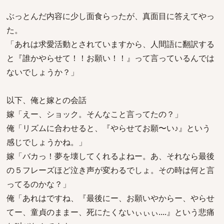
ぶっとんだ内容に少し面食らったが、真面目に答えてやっ
た。
「あれは求愛活動とされていますから、人間語に翻訳する
と『誰かやらせて！！お願い！！』って言っているんでは
ないでしょうか？」
以下、俺と嫁との会話
嫁「えー、ショック。そんなこと言ってたの？」
俺「リズムに合わせると、『やらせてお願〜い♪』という
感じでしょうかね。」
嫁「バカっ！夢を壊してくれるよねー。あ、それなら最後
の５フレーズほど泣き声が変わるでしょ。その時は何と言
ってるのかな？」
俺「あれはですね、『最後にー、お願いやからー、やらせ
てー、童貞のままー、死にたくないぃぃぃ....』という悲痛