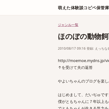
萌えた体験談コピペ保管
ジャンル一覧
ほのぼの動物飼
2010/08/17 09:16 登録: えっ
http://moemoe.mydns.jp/v
↑を受けて夫の返答
やよいちゃんのブログを楽し
はじめまして、だいぢゅです
僕がともちゃんに７年以上も
でともちゃんが生きる気力を