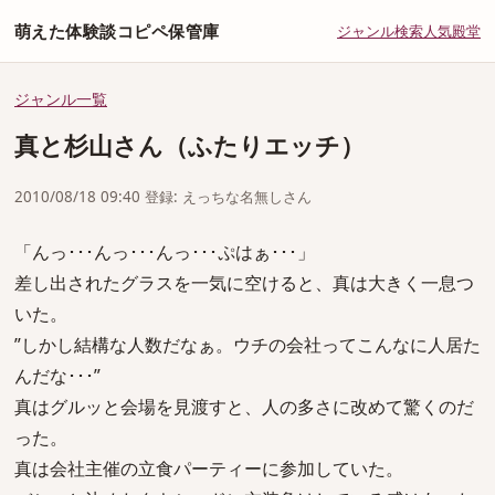
萌えた体験談コピペ保管庫
ジャンル
検索
人気
殿堂
ジャンル一覧
真と杉山さん（ふたりエッチ）
2010/08/18 09:40 登録: えっちな名無しさん
「んっ･･･んっ･･･んっ･･･ぷはぁ･･･」
差し出されたグラスを一気に空けると、真は大きく一息つ
いた。
”しかし結構な人数だなぁ。ウチの会社ってこんなに人居た
んだな･･･”
真はグルッと会場を見渡すと、人の多さに改めて驚くのだ
った。
真は会社主催の立食パーティーに参加していた。