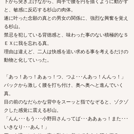
下から突き上げながら、両手で腰を円を描くように動かす
と、敏感に反応する杉山の肉体。
遂に叶った念願の真との男女の関係に、強烈な興奮を覚え
る杉山。
禁忌を犯している背徳感と、味わった事のない積極的なＳ
ＥＸに我を忘れる真。
理由は違えど、二人は快感を追い求める事を考えるだけの
動物と化していった。
「あっ！あっ！あぁっ！つ、つよ･･･んあっ！んんっ！」
バックから激しく腰を打ち付け、奥へ奥へと進んでいく
真。
目の前のなだらかな背中をスーッと指でなぞると、ゾクゾ
クした感覚に震える杉山。
「んん･･･もう･･･小野田さんってば･･･ああぁっ！また･･･
いきなり･･･あん！」