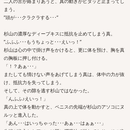
二人の舌が絡まりあうと、真の動きがピタッと止まってし
まう。
”頭が･･･クラクラする･･･”
杉山の濃厚なディープキスに抵抗を止めてしまう真。
”ふふふ･･･もうちょっと･･･えいっ！”
杉山は心の中で掛け声をかけると、更に体を預け、胸を真
の胸板に押し付ける。
「！？あぁ･･･」
またしても情けない声をあげてしまう真は、体中の力が抜
け、抵抗力を失ってしまう。
そして、その隙を逃す杉山ではなかった。
「んふふ♪えいっ！」
真の上で体を動かすと、ペニスの先端が杉山のアソコにヌ
ルッと進入した。
「あん･･･はいっちゃった･･･あぁ･･･はぁぁ･･･」