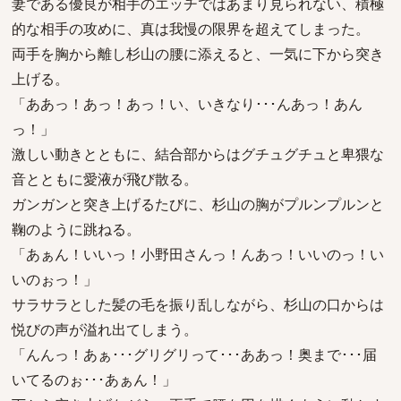
妻である優良が相手のエッチではあまり見られない、積極
的な相手の攻めに、真は我慢の限界を超えてしまった。
両手を胸から離し杉山の腰に添えると、一気に下から突き
上げる。
「ああっ！あっ！あっ！い、いきなり･･･んあっ！あん
っ！」
激しい動きとともに、結合部からはグチュグチュと卑猥な
音とともに愛液が飛び散る。
ガンガンと突き上げるたびに、杉山の胸がプルンプルンと
鞠のように跳ねる。
「あぁん！いいっ！小野田さんっ！んあっ！いいのっ！い
いのぉっ！」
サラサラとした髪の毛を振り乱しながら、杉山の口からは
悦びの声が溢れ出てしまう。
「んんっ！あぁ･･･グリグリって･･･ああっ！奥まで･･･届
いてるのぉ･･･あぁん！」