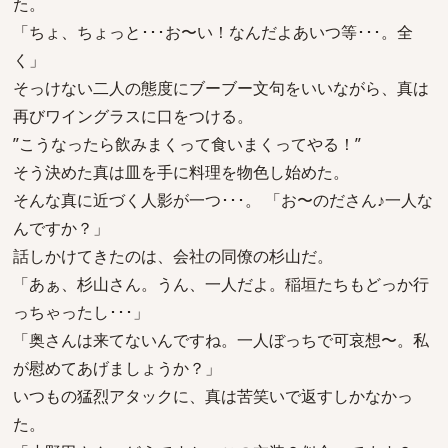
た。
「ちょ、ちょっと･･･お〜い！なんだよあいつ等･･･。全
く」
そっけない二人の態度にブーブー文句をいいながら、真は
再びワイングラスに口をつける。
”こうなったら飲みまくって食いまくってやる！”
そう決めた真は皿を手に料理を物色し始めた。
そんな真に近づく人影が一つ･･･。 「お〜のださん♪一人な
んですか？」
話しかけてきたのは、会社の同僚の杉山だ。
「あぁ、杉山さん。うん、一人だよ。稲垣たちもどっか行
っちゃったし･･･」
「奥さんは来てないんですね。一人ぼっちで可哀想〜。私
が慰めてあげましょうか？」
いつもの猛烈アタックに、真は苦笑いで返すしかなかっ
た。