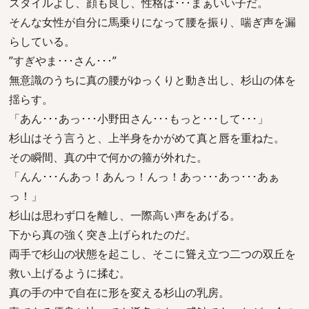
スタイルよし、顔も良し、性格は･･･まぁいい子だ。
そんな女性が自分に馬乗りになって腰を振り、喘ぎ声を漏
らしている。
”すぎやま･･･さん･･･”
無意識のうちに真の腰がゆっくりと動き出し、杉山の体を
揺らす。
「あん･･･あっ･･･小野田さん･･･もっと･･･して･･･」
杉山はそう言うと、上半身をかがめて真と唇を重ねた。
その瞬間、真の中で何かの箍が外れた。
「んん･･･んあっ！あんっ！んっ！あっ･･･あっ･･･あぁ
っ！」
杉山は思わず口を離し、一際高い声をあげる。
下から真の強く突き上げられたのだ。
両手で杉山の状態を起こし、そこに聳え立つ二つの双丘を
救い上げるように揉む。
真の手の中で自在に形を変える杉山の乳房。