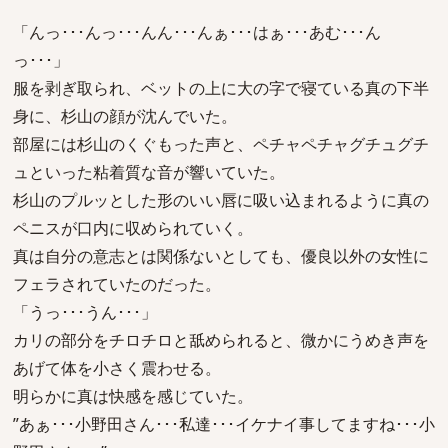
「んっ･･･んっ･･･んん･･･んぁ･･･はぁ･･･あむ･･･ん
っ･･･」
服を剥ぎ取られ、ベットの上に大の字で寝ている真の下半
身に、杉山の顔が沈んでいた。
部屋には杉山のくぐもった声と、ペチャペチャグチュグチ
ュといった粘着質な音が響いていた。
杉山のプルッとした形のいい唇に吸い込まれるように真の
ペニスが口内に収められていく。
真は自分の意志とは関係ないとしても、優良以外の女性に
フェラされていたのだった。
「うっ･･･うん･･･」
カリの部分をチロチロと舐められると、微かにうめき声を
あげて体を小さく震わせる。
明らかに真は快感を感じていた。
”あぁ･･･小野田さん･･･私達･･･イケナイ事してますね･･･小