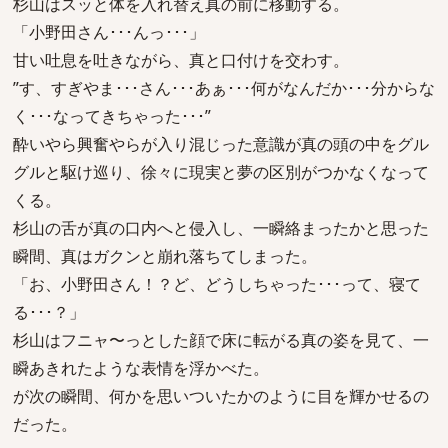
杉山はスッと体を入れ替え真の前に移動する。
「小野田さん･･･んっ･･･」
甘い吐息を吐きながら、真と口付けを交わす。
”す、すぎやま･･･さん･･･あぁ･･･何がなんだか･･･分からな
く･･･なってきちゃった･･･”
酔いやら興奮やらが入り混じった意識が真の頭の中をグル
グルと駆け巡り、徐々に現実と夢の区別がつかなくなって
くる。
杉山の舌が真の口内へと侵入し、一瞬絡まったかと思った
瞬間、真はガクンと崩れ落ちてしまった。
「お、小野田さん！？ど、どうしちゃった･･･って、寝て
る･･･？」
杉山はフニャ〜っとした顔で床に転がる真の姿を見て、一
瞬あきれたような表情を浮かべた。
が次の瞬間、何かを思いついたかのように目を輝かせるの
だった。