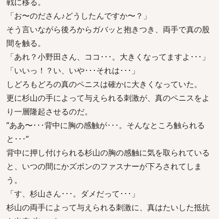
戦に移る。
「お〜のださん♪どうしたんですか〜？」
そう言いながら後ろからガバッと抱きつき、両手で真の股
間を触る。
「あれ？小野田さん、ココ･･･。大きくなってますよ･･･」
「いいっ！？い、いや･･･それは･･･」
しどろもどろの真のペニスは確かに大きくなっていた。
更に杉山の手によって与えられる刺激が、真のペニスをよ
り一層隆起させるのだ。
”ああ〜･･･背中に胸の感触が･･･。そんなところ触られる
と･･･”
背中に押し付けられる杉山の胸の感触に気を取られている
と、いつの間にかズボンのファスナーが下ろされてしま
う。
「す、杉山さん･･･。ダメだって･･･」
杉山の両手によって与えられる刺激に、真はたいした抵抗