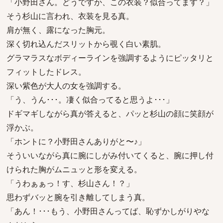
「小野田さん。どうですか、この衣装？似合ってます？」
そう杉山に言われ、衣装を見る真。
肩が無く、露になった胸元。
深く切れ込んだスリットから覗く白い素肌。
グラマラスなボディーラインを強調するようにピッタリと
フィットしたドレス。
深い紫色が大人の女を強調する。
「う、うん･･･。凄く似合ってると思うよ･･･」
ドギマギしながら真が答えると、パッと杉山の顔に笑顔が
浮かぶ。
「ホントに？小野田さんありがと〜♪」
そういいながら真に腕にしがみ付いてくると、腕に押し付
けられた胸がムニュッと形を変える。
「うわぁぁっ！す、杉山さん！？」
思わずバッと腕を引き離してしまう真。
「あん！･･･もう、小野田さんってば、恥ずかしがりやな