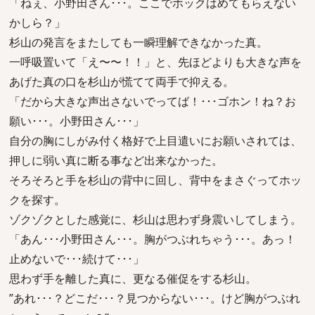
「ねぇ、小野田さん･･･。ここでホックはめてもらえない
かしら？」
杉山の発言をまたしても一瞬理解できなかった真。
一呼吸置いて「え〜〜！！」と、先ほどよりも大きな声を
あげた真の口を杉山が慌てて両手で抑える。
「だから大きな声出さないでってば！･･･ゴホン！ね？お
願い･･･。小野田さん･･･」
自分の胸にしがみ付く格好で上目遣いにお願いされては、
押しに弱い真に断る事など出来なかった。
そろそろと手を杉山の背中に回し、背中をまさぐってホッ
クを探す。
ゾクゾクとした感覚に、杉山は思わず身震いしてしまう。
「あん･･･小野田さん･･･。胸がつぶれちゃう･･･。あっ！
止めないで･･･続けて･･･」
思わず手を離した真に、更なる催促をする杉山。
”あれ･･･？どこだ･･･？見つからない･･･。けど胸がつぶれ