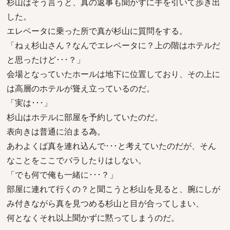
杉山はそう言うと、真の返事も聞かずに手を引いて歩き出
した。
エレベータに乗った所で真が杉山に質問をする。
「ねぇ杉山さん？なんでエレベータに？上の階はホテルだ
と思ったけど･･･？」
会場となっていたホールは地下に位置しており、その上に
は高層のホテルが聳え立っているのだ。
「実は･･･」
杉山はホテルに部屋を予約していたのだ。
表向きは普通に泊まる為。
あわよくば真を連れ込んで･･･と考えていたのだが、そん
なことをここでバラしたりはしない。
「でも何で俺も一緒に･･･？」
部屋に連れて行くの？と聞こうと杉山を見ると、腕にしが
み付きながら真を見つめる杉山と目が合ってしまい、
何となくそれ以上聞かずに黙ってしまうのだ。