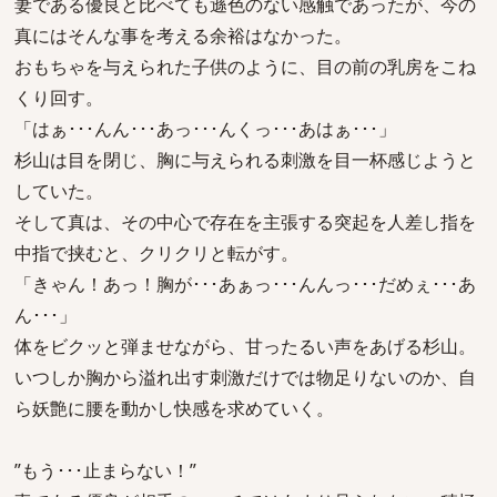
妻である優良と比べても遜色のない感触であったが、今の
真にはそんな事を考える余裕はなかった。
おもちゃを与えられた子供のように、目の前の乳房をこね
くり回す。
「はぁ･･･んん･･･あっ･･･んくっ･･･あはぁ･･･」
杉山は目を閉じ、胸に与えられる刺激を目一杯感じようと
していた。
そして真は、その中心で存在を主張する突起を人差し指を
中指で挟むと、クリクリと転がす。
「きゃん！あっ！胸が･･･あぁっ･･･んんっ･･･だめぇ･･･あ
ん･･･」
体をビクッと弾ませながら、甘ったるい声をあげる杉山。
いつしか胸から溢れ出す刺激だけでは物足りないのか、自
ら妖艶に腰を動かし快感を求めていく。
”もう･･･止まらない！”