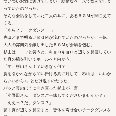
ついついお酒に逃げてしまい、結構なペースで飲んでしま
っていたのだった。
そんな会話をしていた二人の耳に、あるＢＧＭが聞こえて
くる。
「あら？チークダンス･･･」
先ほどまで明るいＢＧＭが流れていたのだったが、一転、
大人の雰囲気を醸し出したＢＧＭが会場を包む。
杉山はニコッと笑うと、キョロキョロと辺りを見渡してい
た真の腕を引いてホールへと向かう。
「す、杉山さん！？いきなり何？」
腕を引かれながら問い掛ける真に対して、杉山は「いいか
らいいから♪」とだけ返すのだった。
パッと真のほうに向き直った杉山が一言
「小野田さん、ダンスご一緒してくださいませんか？」
「ええっ？だ、ダンス？」
驚く真が辺りを見回すと、皆体を寄せ合いチークダンスを