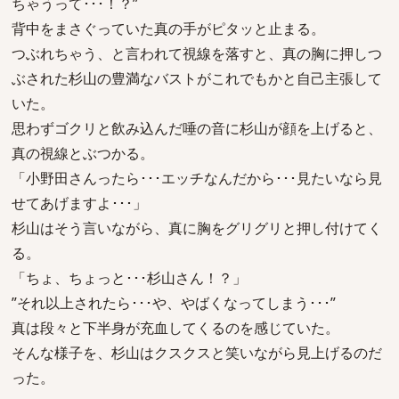
ちゃうって･･･！？”
背中をまさぐっていた真の手がピタッと止まる。
つぶれちゃう、と言われて視線を落すと、真の胸に押しつ
ぶされた杉山の豊満なバストがこれでもかと自己主張して
いた。
思わずゴクリと飲み込んだ唾の音に杉山が顔を上げると、
真の視線とぶつかる。
「小野田さんったら･･･エッチなんだから･･･見たいなら見
せてあげますよ･･･」
杉山はそう言いながら、真に胸をグリグリと押し付けてく
る。
「ちょ、ちょっと･･･杉山さん！？」
”それ以上されたら･･･や、やばくなってしまう･･･”
真は段々と下半身が充血してくるのを感じていた。
そんな様子を、杉山はクスクスと笑いながら見上げるのだ
った。