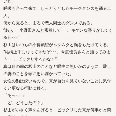
いた。
呼吸も合って来て、しっとりとしたチークダンスを踊る二
人。
傍から見ると、まるで恋人同士のダンスである。
”あぁ･･･小野田さんと密着して･･･。キケンな香りがしてく
るわ･･･”
杉山はいつもの不倫願望がムクムクと顔をもたげてくる。
”結構上手になってきたぞ･･･。今度優良さんと踊ってみよ
う･･･。ビックリするかな？”
真は目の前の杉山のことなど眼中に無いかのように、愛し
の妻のことを頭に思い浮かべていた。
女性の勘は鋭いもので、真が自分を見ていないことに気付
くと更なる行動に移る。
「あっ･･･」
「ど、どうしたの？」
杉山が小さく声をあげると、ビックリした真が何事かと問