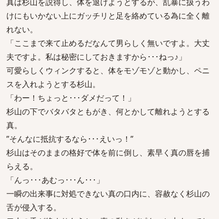
真は杉山を説得し、体を退けようとするが、乱暴に扱うわ
けにもいかない上にガッチリと足を絡めている為に全く離
れない。
「ここまで来て止めるだなんて男らしく無いですよ。大丈
夫ですよ。私は秘密にしておきますから･･･ねっ♪」
可愛らしくウィンクすると、体をモゾモゾと動かし、ペニ
スを入れようとする杉山。
「わー！ちょっと･･･ダメだって！」
杉山の下でバタバタともがき、何とかして離れようとする
真。
”そんなに抵抗するなら･･･えいっ！”
杉山はそのままの格好で体を前に倒し、素早く真の唇を捕
らえる。
「んっ･･･あむっ･･･ん･･･」
一瞬の出来事に対処できない真の口内に、容赦なく杉山の
舌が侵入する。