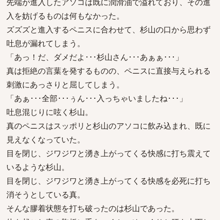
先端が進入したアソコは既に潤滑油で溢れており、その進
入を妨げるものは何もなかった。
ズズズと進入するペニスに合わせて、杉山の口から思わず
吐息が漏れてしまう。
「あっ！だ、ダメだよ･･･杉山さん･･･あぁぁ･･･」
真は拒絶の言葉を発するものの、ペニスに直接与えられる
刺激にあっさりと屈してしまう。
「あぁ･･･全部･･･ぅん･･･入っちゃいましたね･･･」
吐息混じりに呟く杉山。
真のペニスはスッポリと杉山のアソコに飲み込まれ、既に
見えなくなっていた。
目を閉じ、ジワジワと湧き上がってくる快感に打ち震えて
いるような杉山。
目を閉じ、ジワジワと湧き上がってくる快感を必死に打ち
消そうとしている真。
そんな膠着状態を打ち破ったのは杉山であった。