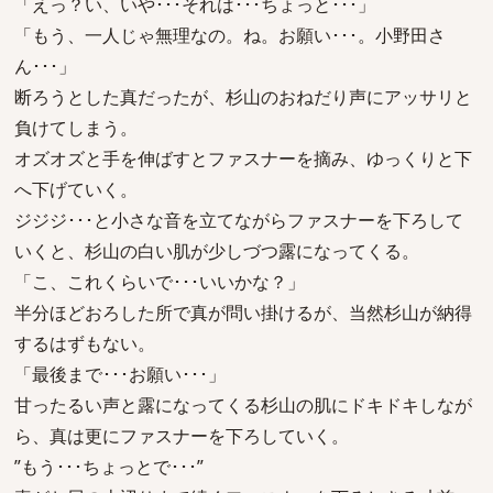
「えっ？い、いや･･･それは･･･ちょっと･･･」
「もう、一人じゃ無理なの。ね。お願い･･･。小野田さ
ん･･･」
断ろうとした真だったが、杉山のおねだり声にアッサリと
負けてしまう。
オズオズと手を伸ばすとファスナーを摘み、ゆっくりと下
へ下げていく。
ジジジ･･･と小さな音を立てながらファスナーを下ろして
いくと、杉山の白い肌が少しづつ露になってくる。
「こ、これくらいで･･･いいかな？」
半分ほどおろした所で真が問い掛けるが、当然杉山が納得
するはずもない。
「最後まで･･･お願い･･･」
甘ったるい声と露になってくる杉山の肌にドキドキしなが
ら、真は更にファスナーを下ろしていく。
”もう･･･ちょっとで･･･”