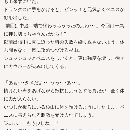
も出来ずにいた。
トランクスに手をかけると、ビンッ！と元気よくペニスが
顔を出した。
”前回は中途半端で終わっちゃったのよね･･･。今回は一気
に押し切っちゃうんだから！”
以前出張中に真に迫った時の失敗を繰り返さないよう、休
む間もなく一気に攻めつづける杉山。
シュッシュッとペニスをしごくと、更に強度を増し、徐々
にカウパーが染み出してくる。
「あぁ･･･ダメだよ･･･うっ･･･あ･･･」
情けない声をあげながら抵抗しようとする真だが、全く体
に力が入らない。
いつしか後ろにいる杉山に体を預けるようにしたまま、ペ
ニスに与えられる刺激を受け入れてしまう。
”ふふふ･･･もう少しね･･･”