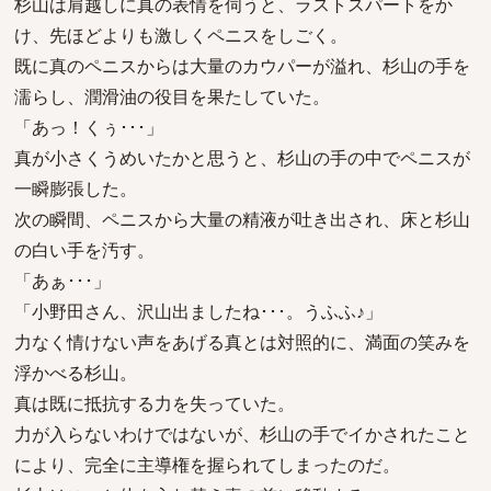
杉山は肩越しに真の表情を伺うと、ラストスパートをか
け、先ほどよりも激しくペニスをしごく。
既に真のペニスからは大量のカウパーが溢れ、杉山の手を
濡らし、潤滑油の役目を果たしていた。
「あっ！くぅ･･･」
真が小さくうめいたかと思うと、杉山の手の中でペニスが
一瞬膨張した。
次の瞬間、ペニスから大量の精液が吐き出され、床と杉山
の白い手を汚す。
「あぁ･･･」
「小野田さん、沢山出ましたね･･･。うふふ♪」
力なく情けない声をあげる真とは対照的に、満面の笑みを
浮かべる杉山。
真は既に抵抗する力を失っていた。
力が入らないわけではないが、杉山の手でイかされたこと
により、完全に主導権を握られてしまったのだ。