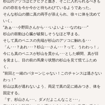
杉山のアソコはヒクヒクと蠢き、そこに入れられるべきも
のの存在を今か今かと待ちわびているようであった。
そんな杉山の腰に真の両手が添えられ、徐々に体を沈めて
いく。
”あぁ･･･小野田さんから･･･いよいよ･･･なのね･･･”
杉山の鼓動は心臓が破裂しそうなほど早まる。
そして真のペニスの先端が杉山のアソコに触れる･･･
「ん･･･？あれ･･･？杉山･･･さん･･･？って、うわわっ！」
今にも真のペニスが杉山を貫かん･･･とした瞬間、真が目
を覚まし、目の前の馬乗り状態の杉山を見て慌てふため
く。
”前回と一緒のパターンじゃない！このチャンスは逃さない
わっ！”
杉山は真が逃れないよう、両足で真の足に絡みつき、体を
固定する。
「す、杉山さん･･･。ダメだよこんなこと･･･」