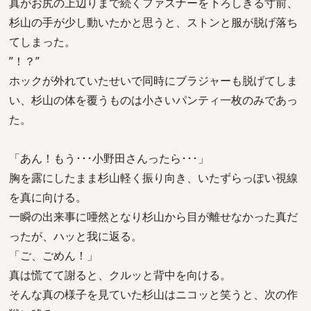
真がお尻の上辺りまで続くファスナーを下ろしきる寸前、
杉山の手が少し動いたかと思うと、ストンと服が脱げ落ち
てしまった。
”！？”
ホックが外れていたせいで同時にブラジャーも脱げてしま
い、杉山の体を覆うものは小さいパンティ一枚のみであっ
た。
「あん！もう･･･小野田さんったら･･･」
胸を露にしたまま杉山軽く振り向き、いたずらっぽい視線
を真に向ける。
一瞬の出来事に唖然となり杉山から目が離せなかった真だ
ったが、ハッと我に返る。
「ご、ごめん！」
真は慌てて謝ると、クルッと背中を向ける。
そんな真の様子を見ていた杉山はニコッと笑うと、次の作