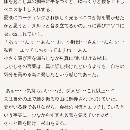
体を起こし真の胸板に手をつくと、ゆっくりと腰を上下し
ペニスを出し入れする。
愛液にコーティングされ妖しく光るペニスが顔を覗かせた
かと思うと、ヌルッと音を立てるかのように再びアソコに
吸い込まれていく。
「あっ･･･んっ･･･あん･･･お、小野田･･･さん･･･んんっ･･･
私達･･･エッチしちゃってますね･･･あん･･･」
小さく喘ぎ声を漏らしながら真に問い掛ける杉山。
しかしその言葉は、真に話し掛けたというよりも、自らの
気分を高める為に発したという感じであった。
”あぁ〜･･･気持ちいい･･･だ、ダメだ･･･これ以上･･･”
真は自分の上で腰を振る杉山に翻弄されつづけていた。
妻がいる身でありながら、会社の同僚とエッチしていると
いう事実に、少なからず真も興奮を覚えていたのだ。
そっと目を開け、杉山を見る。