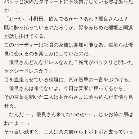
バシッと決めたタキシードに衣装負けしている感はあった
が･･･。
「お〜い、小野田。飲んでるか〜？あれ？優良さんは？」
既に酔っ払っているのだろうか、顔を赤らめた稲垣と岡浜
が話し掛けてくる。
このパーティーは社員の家族は参加可能な為、稲垣らは優
良に会えるのを楽しみにしていたのだ。
「優良さんどんなドレスなんだ？胸元がパックリと開いた
セクシードレスか？」
目を血走らせている稲垣に、真が衝撃の一言をぶつける。
「優良さんは来てないよ。今日は実家に戻ってるから」
その言葉を聞いた二人はあからさまに落ち込んだ表情を見
せる。
「なんだ･･･。優良さん来てないのか･･･。じゃお前に用は
ねーよ･･･」
そう言い残すと、二人は真の前からトボトボと去っていっ