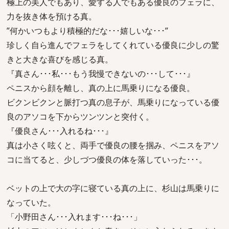
極上の美人でもあり、愛する人でもある優良のフェラに、
力を抜き体を預ける真。
”何かいつもより積極的だな･･･嬉しいな･･･”
珍しく自ら進んでフェラをしてくれている優良に少しの驚
きと大きな喜びを感じる真。
『真さん･･･私･･･もう我慢できないの･･･して･･･』
ペニスから顔を離し、真の上に馬乗りになる優良。
ビクンビクンと脈打つ真の息子が、馬乗りになっている優
良のアソコを下からツンツンと突付く。
『優良さん･･･入れるね･･･』
真は小さく呟くと、両手で優良の腰を掴み、ペニスをアソ
コに当てると、少しづつ優良の体を落していった･･･。
ベットの上で大の字に寝ている真の上に、杉山は馬乗りに
なっていた。
「小野田さん･･･入れます･･･ね･･･」