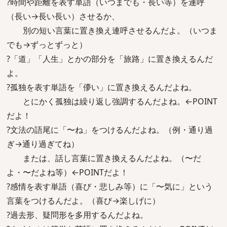
?時間や距離を表す単語（いつまでも・長い等）を連呼
（長い→長い長い）させるか、
別の短い言葉に置き換え連呼させるんだよ。（いつま
でも→ずっとずっと）
?「道」「人生」とかの部分を「旅路」に置き換えるんだ
よ。
?孤独を表す単語を「儚い」に置き換えるんだよね。
とにかく孤独は繰り返し強調するんだよね。←POINT
だよ！
?文法の語尾に「〜ね」をつけるんだよね。（例・通り過
ぎ→通り過ぎてね）
または、話し言葉に置き換えるんだよね。（〜だ
よ・〜だよね等）←POINTだよ！
?感情を表す単語（喜び・悲しみ等）に「〜気に」という
言葉をつけるんだよ。（喜び→楽しげに）
?過去形、疑問形を多用するんだよね。