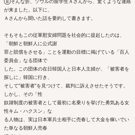
⑧そんな折、ソウルの留学生Ａさんから、驚くような連絡
が来ました。以下に、
Ａさんから聞いた話を要約して書きます。
そもそもこの従軍慰安婦問題を社会的に提起したのは、
「朝鮮と朝鮮人に公式謝
罪と賠償をさせる」ことを運動の目標に掲げている「百人
委員会」なる団体で
した。この団体の在日韓国人と日本人主婦が、「被害者を
探しに」韓国に行き、
そして“被害者”を見つけて、裁判に訴えさせたそうです。
しかし、その「性
奴隷制度の被害者として最初に名乗りを挙げた勇気ある女
性キム・ハクスン」な
る人物は、実は日本軍兵士相手に売春して大金を稼いでい
た単なる朝鮮人売春