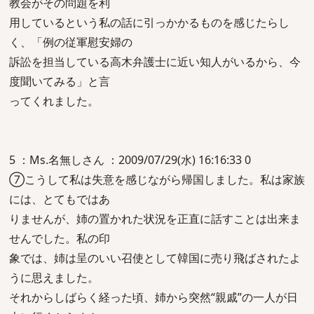
教会がその問題を利
用しているという私の話に引っかかるものを感じたらし
く、「例の従軍慰安婦の
訴訟を担当している高木弁護士に近い知人がいるから、今
度聞いてみる」と言
ってくれました。
5 ：Ms.名無しさん ：2009/07/29(水) 16:16:33 0
⑦こうして私は失意を感じながら帰国しました。私は家族
には、とてもではあ
りませんが、姉の置かれた状況を正直に話すことは出来ま
せんでした。私の印
象では、姉は呈のいい召使として韓国に売り飛ばされたよ
うに思えました。
それからしばらく経った頃、姉から突然“親戚”の一人が日