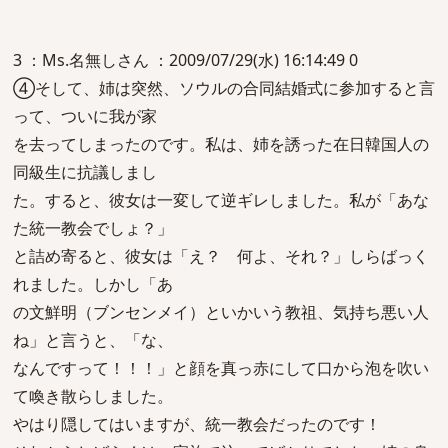
3 ：Ms.名無しさん ：2009/07/29(水) 16:14:49 0
④そして、姉は突然、ソウルの合同結婚式に参加すると言
って、ついに我が家
を去ってしまったのです。私は、姉を誘った在日韓国人の
同級生に抗議しまし
た。すると、彼女は一変して逆ギレしました。私が「あな
た統一教会でしょ？」
と詰め寄ると、彼女は「え？ 何よ、それ？」しらばっく
れました。しかし「あ
の文鮮明（ブンセンメイ）といかいう教祖、気持ち悪い人
ね」と言うと、「な、
なんですって！！！」と顔を真っ赤にして口から泡を吹い
て喚き散らしました。
やはり隠してはいますが、統一教会だったのです！