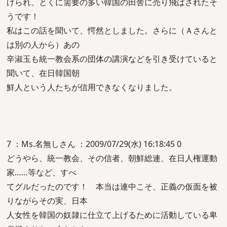
げられ、とくに需要の多い韓国の田舎に売り飛ばされたそ
うです！
私はこの話を聞いて、愕然としました。さらに（Ａさんと
は別の人から）あの
辛淑玉も統一教会系の団体の講演などを引き受けていると
聞いて、在日韓国朝
鮮人という人たちが信用できなくなりました。
7 ：Ms.名無しさん ：2009/07/29(水) 16:18:45 0
どうやら、統一教会、その信者、朝鮮総連、在日人権運動
家……等など、すべ
てグルだったのです！ 本当は連中こそ、正義の仮面を被
りながらその実、日本
人女性を韓国の奴隷に仕立て上げるために活動している卑