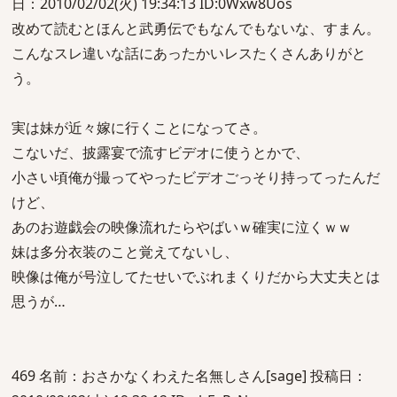
日：2010/02/02(火) 19:34:13 ID:0Wxw8Uos
改めて読むとほんと武勇伝でもなんでもないな、すまん。
こんなスレ違いな話にあったかいレスたくさんありがと
う。
実は妹が近々嫁に行くことになってさ。
こないだ、披露宴で流すビデオに使うとかで、
小さい頃俺が撮ってやったビデオごっそり持ってったんだ
けど、
あのお遊戯会の映像流れたらやばいｗ確実に泣くｗｗ
妹は多分衣装のこと覚えてないし、
映像は俺が号泣してたせいでぶれまくりだから大丈夫とは
思うが…
469 名前：おさかなくわえた名無しさん[sage] 投稿日：