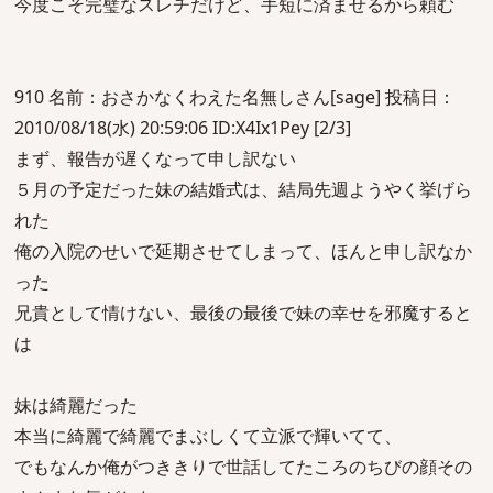
今度こそ完璧なスレチだけど、手短に済ませるから頼む
910 名前：おさかなくわえた名無しさん[sage] 投稿日：
2010/08/18(水) 20:59:06 ID:X4Ix1Pey [2/3]
まず、報告が遅くなって申し訳ない
５月の予定だった妹の結婚式は、結局先週ようやく挙げら
れた
俺の入院のせいで延期させてしまって、ほんと申し訳なか
った
兄貴として情けない、最後の最後で妹の幸せを邪魔すると
は
妹は綺麗だった
本当に綺麗で綺麗でまぶしくて立派で輝いてて、
でもなんか俺がつききりで世話してたころのちびの顔その