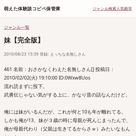
萌えた体験談コピペ保管庫
ジャンル
検索
人気
殿堂
ジャンル一覧
妹【完全版】
2010/08/23 15:39 登録: えっちな名無しさん
461 名前：おさかなくわえた名無しさん[] 投稿日：
2010/02/02(火) 19:10:00 ID:0Wxw8Uos
流れ読まずに投下。
武勇伝じゃない気がする上に、かなり昔の話なんだけど。
俺には妹がいるんだが、これが何と10も年が離れてる。
しかも俺が13、妹が３歳の時に母親が死んじまったんで、
俺が母親代わり（父親は生きてるからさｗ）みたいなもん