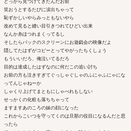
どっから見つけてきたんだお前
笑おうとするたびに涙出ちゃって
恥ずかしいやらみっともないやら
改めて見ると縫い目引きつれてひどい出来
なんか糸ほつれまくってるし
そしたらバックのスクリーンにお遊戯会の映像だよ
隠してたはずがコピーとってやがったちくしょう
もういいだろ、俺泣いてるだろ
目的は達成したはずなのに何だこの追い討ち
お前の方も泣きすぎてぐっしゃぐしゃのふにゃふにゃにな
ってんじゃねーか
しゃくり上げてまともにしゃべれもしない
せっかくの化粧も落ちちゃって
ますますあのころの妹の顔になった
これからこいつを守ってくのは旦那の役目になるんだと思
ったら