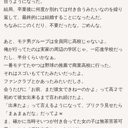
合うようになった。
結局、卒業後に何度か別れては付き合うみたいなのを繰り
返して、最終的には結婚することになったんだ。
ちなみにこのくだり、不要だったな。ごめんな。
あと、モテ男グループは全員同じ高校じゃないよ。
俺が行ってたのは実家の周辺の学区じゃ、一応進学校だっ
たし、半分くらいかなぁ。
一番モテてたやつは野球の推薦で商業高校に行った。
それはスゴいもててたみたいだったよ。
ファンクラブとかあったみたいだしさ。
会うたびに「お前、まだ彼女できねーのかよ」って高２で
初めて彼女出来るまで言われ続けたよ。
「出来たよ」って言えるようになって、プリクラ見せたら
「まぁまぁだな」だってよｗ
ま、確かに当時そいつが付き合ってた女の子は無茶苦茶可