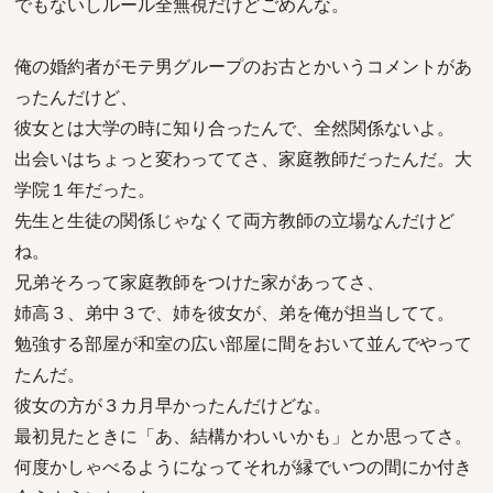
でもないしルール全無視だけどごめんな。
俺の婚約者がモテ男グループのお古とかいうコメントがあ
ったんだけど、
彼女とは大学の時に知り合ったんで、全然関係ないよ。
出会いはちょっと変わっててさ、家庭教師だったんだ。大
学院１年だった。
先生と生徒の関係じゃなくて両方教師の立場なんだけど
ね。
兄弟そろって家庭教師をつけた家があってさ、
姉高３、弟中３で、姉を彼女が、弟を俺が担当してて。
勉強する部屋が和室の広い部屋に間をおいて並んでやって
たんだ。
彼女の方が３カ月早かったんだけどな。
最初見たときに「あ、結構かわいいかも」とか思ってさ。
何度かしゃべるようになってそれが縁でいつの間にか付き