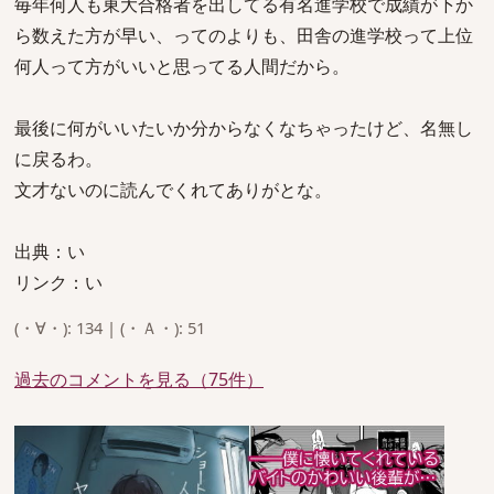
毎年何人も東大合格者を出してる有名進学校で成績が下か
ら数えた方が早い、ってのよりも、田舎の進学校って上位
何人って方がいいと思ってる人間だから。
最後に何がいいたいか分からなくなちゃったけど、名無し
に戻るわ。
文才ないのに読んでくれてありがとな。
出典：い
リンク：い
(・∀・): 134 | (・Ａ・): 51
過去のコメントを見る（75件）