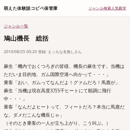
萌えた体験談コピペ保管庫
ジャンル
検索
人気
殿堂
ジャンル一覧
鳩山機長 総括
2010/08/25 00:20 登録: えっちな名無しさん
麻生「機内でおくつろぎの皆様、機長の麻生です。当機は
ただいま目的地、ガム国際空港へ向かって・・・」
乗客「おい、ガムってなんだよ！グァムだろ！馬鹿が」
麻生「当機は現在高度3万5千ヒートにて順調に飛行
中・・・」
乗客「なんだよヒートって、フィートだろ？本当に馬鹿だ
な。ダメだこんな機長じゃ」
（そのとき乗客の一人が立ち上がり、こう叫ぶ。）