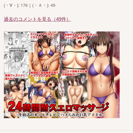
(・∀・): 176 | (・Ａ・): 49
過去のコメントを見る（49件）