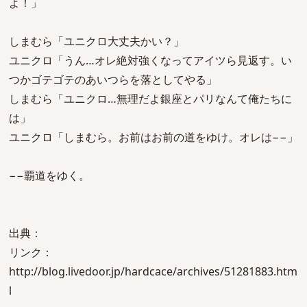
よ！」
しまむら「ユニクロ大丈夫かい？」
ユニクロ「うん…オレ絶対強くなってアイツら見返す。い
つかゴテゴテのあいつらを落としてやる」
しまむら「ユニクロ…無理だよ銀座とパリなんて俺たちに
は」
ユニクロ「しまむら。お前はお前の道をゆけ。オレは−−」
−−覇道をゆく。
出典：
リンク：
http://blog.livedoor.jp/hardcace/archives/51281883.htm
l